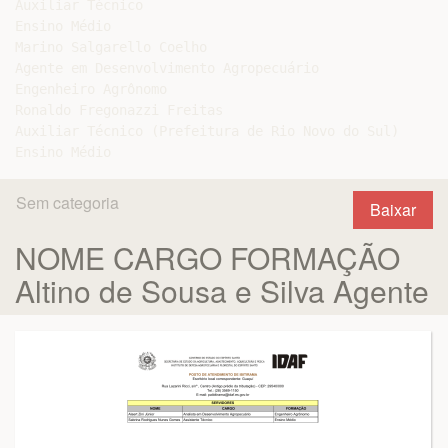
Auxiliar Técnico

Ensino Médio

Marino Salgarello Coelho

Agente em Desenvolvimento Agropecuário

Engenheiro Agrônomo

Ronaldo Fregonazzi Freitas

Auxiliar Técnico (Prefeitura de Rio Novo do Sul)

Sem categoria
Baixar
NOME CARGO FORMAÇÃO
Altino de Sousa e Silva Agente