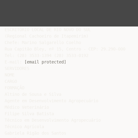
ESCRITÓRIO LOCAL DE RIO NOVO DO SUL

(Regional Cachoeiro de Itapemirim)

Chefe: Marino Salgarello Coelho

Rua Capitão Bley, nº 15, Centro - CEP: 29.290-000

Tel: (28) 3533-1394 (28) 3533-0192

E-mail: 
[email protected]
SERVIDORES

NOME

CARGO

FORMAÇÃO

Altino de Sousa e Silva

Agente em Desenvolvimento Agropecuário

Médico Veterinário

Filipe Silva Batista

Técnico em Desenvolvimento Agropecuário

Técnico Agrícola

Gabriela Rigão dos Santos
