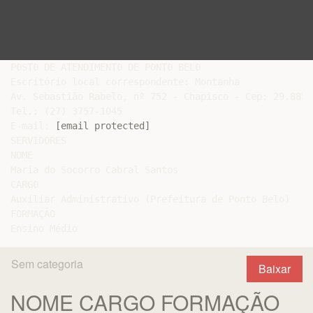
POSTO DE ATENDIMENTO DE PONTO BELO

Escritório local correspondente: Montanha

Av. Sebastião Rabelo, nº 752 - Chapisco - Cep: 29.885-0
Tel.: (27) 3757-1045

E-mail: 
[email protected]
SERVIDORES

NOME

Maria do Socorro Cabral Santos

CARGO

Auxiliar Administrativo (Prefeitura de Ponto Belo)

FORMAÇÃO

Sem categoria
Baixar
NOME CARGO FORMAÇÃO