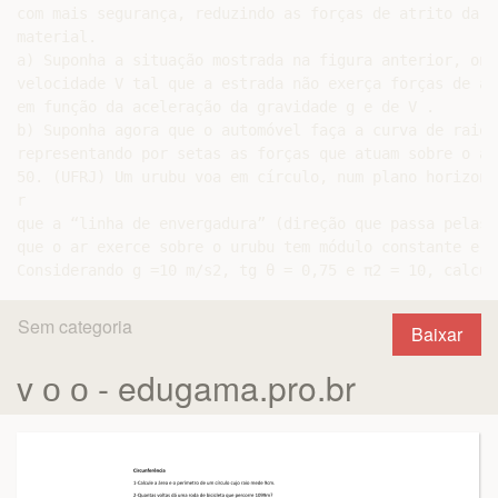
Sem categoria
Baixar
v о о - edugama.pro.br