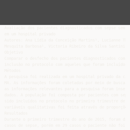
Avaliação dos pacientes diagnosticados com sepse sem i
em um hospital privado

Autores: Ana Lídia da Conceição Martins¹, Lucianne Tha
Mesquita Barbosa¹, Victoria Ribeiro da Silva Santini¹.

Objetivo

Comparar o desfecho dos pacientes diagnosticados com s
inclusão no protocolo com aqueles que foram incluídos.

Métodos

A pesquisa foi realizada em um hospital privado da cid
MA. As informações foram coletadas por meio de busca a
as informações relevantes para a pesquisa foram inseri
dados. A população foi composta por pacientes com seps
sido incluídos no protocolo no primeiro trimestre de 2
variáveis qualitativas foi feita através de proporções.
Resultados

Durante o primeiro trimestre do ano de 2015, foram dia
casos de sepse, porém em 29 casos o paciente não foi i