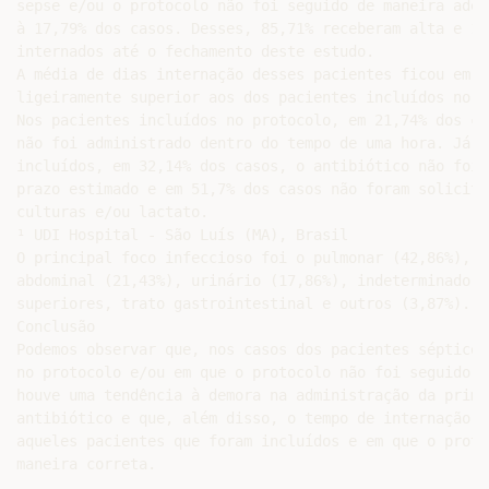
sepse e/ou o protocolo não foi seguido de maneira adeq
à 17,79% dos casos. Desses, 85,71% receberam alta e 14
internados até o fechamento deste estudo.

A média de dias internação desses pacientes ficou em 1
ligeiramente superior aos dos pacientes incluídos no p
Nos pacientes incluídos no protocolo, em 21,74% dos ca
não foi administrado dentro do tempo de uma hora. Já n
incluídos, em 32,14% dos casos, o antibiótico não foi 
prazo estimado e em 51,7% dos casos não foram solicita
culturas e/ou lactato.

¹ UDI Hospital - São Luís (MA), Brasil

O principal foco infeccioso foi o pulmonar (42,86%), s
abdominal (21,43%), urinário (17,86%), indeterminado, 
superiores, trato gastrointestinal e outros (3,87%).

Conclusão

Podemos observar que, nos casos dos pacientes sépticos
no protocolo e/ou em que o protocolo não foi seguido d
houve uma tendência à demora na administração da prime
antibiótico e que, além disso, o tempo de internação f
aqueles pacientes que foram incluídos e em que o proto