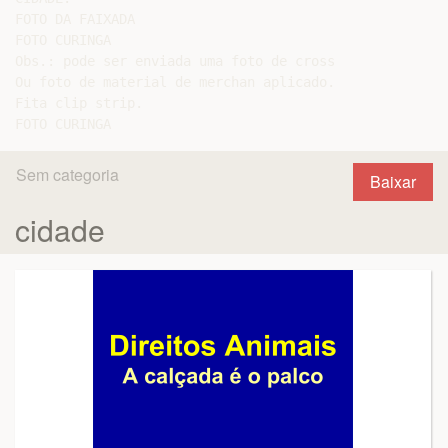
FOTO DA FAIXADA

FOTO CURINGA

Obs.: pode ser enviada uma foto de cross

Ou foto de material de merchan aplicado.

Fita clip strip.

Sem categoria
Baixar
cidade