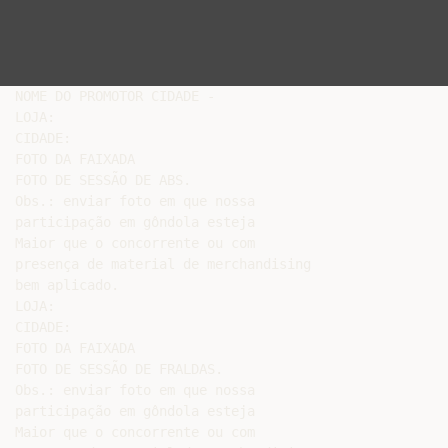
NOME DO PROMOTOR CIDADE -

LOJA:

CIDADE:

FOTO DA FAIXADA

FOTO DE SESSÃO DE ABS.

Obs.: enviar foto em que nossa

participação em gôndola esteja

Maior que o concorrente ou com

presença de material de merchandising

bem aplicado.

LOJA:

CIDADE:

FOTO DA FAIXADA

FOTO DE SESSÃO DE FRALDAS.

Obs.: enviar foto em que nossa

participação em gôndola esteja

Maior que o concorrente ou com
