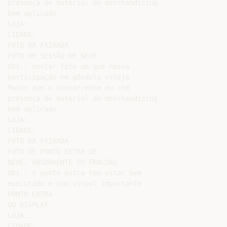
presença de material de merchandising

bem aplicado.

LOJA:

CIDADE:

FOTO DA FAIXADA

FOTO DE SESSÃO DE NEVE.

Obs.: enviar foto em que nossa

participação em gôndola esteja

Maior que o concorrente ou com

presença de material de merchandising

bem aplicado.

LOJA:

CIDADE:

FOTO DA FAIXADA

FOTO DE PONTO EXTRA DE

NEVE, ABSORVENTE OU FRALDAS

Obs.: o ponto estra tem estar bem

executado e com visual impactante

PONTO EXTRA

OU DISPLAY

LOJA:

CIDADE:
