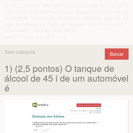
4) (2,5 pontos) Num laboratório situado na orla maríti
140 cm de comprimento, possui temperatura inicial igua
totalmente imersa num recipiente contendo água em ebul
água permanece em ebulição durante todo o processo, qu
comprimento sofrida pela haste?

Sem categoria
Baixar
1) (2,5 pontos) O tanque de
álcool de 45 i de um automóvel
é