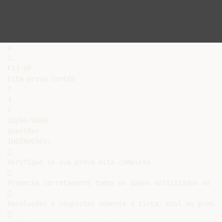
o

2.

F13-SP

Esta prova contém

T

4

C

18/06/2009

questões.

INSTRUÇÕES:



Verifique se sua prova está completa.



Preencha corretamente todos os dados solicitados no ca


Resoluções e respostas somente a tinta, azul ou preta.


