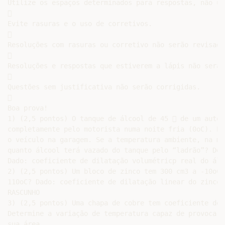
Utilize os espaços determinados para respostas, não ul


Evite rasuras e o uso de corretivos.



Resoluções com rasuras ou corretivo não serão revisadas


Resoluções e respostas que estiverem a lápis não serão


Questões sem justificativa não serão corrigidas.



Boa prova!

1) (2,5 pontos) O tanque de álcool de 45  de um autom
completamente pelo motorista numa noite fria (0oC). Em
o veículo na garagem. Se a temperatura ambiente, na ma
quanto álcool terá vazado do tanque pelo “ladrão”? Des
Dado: coeficiente de dilatação volumétricp real do álc
2) (2,5 pontos) Um bloco de zinco tem 300 cm3 a -10oC.
110oC? Dado: coeficiente de dilatação linear do zinco 
RASCUNHO

3) (2,5 pontos) Uma chapa de cobre tem coeficiente de 
Determine a variação de temperatura capaz de provocar 
sua área.
