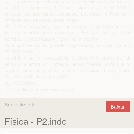
um isolante constituído por uma camada de ﬁbra de vidro
permite, segundo o fabricante, uma passagem de 2000 cal
energia térmica em 40 segundos. Determine o ﬂuxo de cal
através das paredes deste fogão.

08. A ﬁgura abaixo, que representa, esquematicamente, 
mostra as principais características do objeto: parede
térmico e revestimento externo protetor.

Para que servem as paredes espelhadas no interior e no
P2-3ºB/Kelly

Considere que o material M1 é cobre e o outro, M2, deve
escolhido entre os listados nessa tabela. Para que o ci
seja ligado com o menor aumento de temperatura, o mater
da lâmina M2 deve ser qual?

06. Relacione:

Sem categoria
Baixar
Física - P2.indd