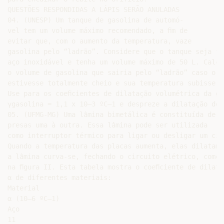
QUESTÕES RESPONDIDAS A LÁPIS SERÃO ANULADAS

04. (UNESP) Um tanque de gasolina de automó-

vel tem um volume máximo recomendado, a ﬁm de

evitar que, com o aumento da temperatura, vaze

gasolina pelo “ladrão”. Considere que o tanque seja fei
aço inoxidável e tenha um volume máximo de 50 L. Calcul
o volume de gasolina que sairia pelo “ladrão” caso o ta
estivesse totalmente cheio e sua temperatura subisse 20
Use para os coeﬁcientes de dilatação volumétrica da gas
γgasolina = 1,1 x 10–3 ºC–1 e despreze a dilatação do t
05. (UFMG-MG) Uma lâmina bimetálica é constituída de d
presas uma à outra. Essa lâmina pode ser utilizada

como interruptor térmico para ligar ou desligar um cir
Quando a temperatura das placas aumenta, elas dilatam-s
a lâmina curva-se, fechando o circuito elétrico, como 
na ﬁgura II. Esta tabela mostra o coeﬁciente de dilata
α de diferentes materiais:

Material

α (10–6 ºC–1)

Aço

11
