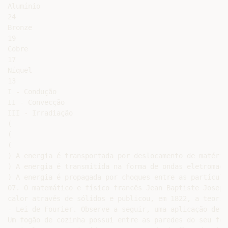
Alumínio

24

Bronze

19

Cobre

17

Níquel

13

I - Condução

II - Convecção

III - Irradiação

(

(

(

) A energia é transportada por deslocamento de matéria.
) A energia é transmitida na forma de ondas eletromagné
) A energia é propagada por choques entre as partículas
07. O matemático e físico francês Jean Baptiste Joseph
calor através de sólidos e publicou, em 1822, a teoria
- Lei de Fourier. Observe a seguir, uma aplicação dest
Um fogão de cozinha possui entre as paredes do seu forn