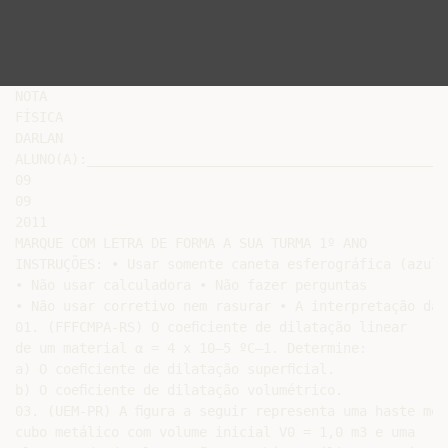
NOTA

FÍSICA

DARLAN

ALUNO(A):_____________________________________________
09

09

2011

MARQUE COM LETRA DE FORMA A SUA TURMA 1º ANO

INSTRUÇÕES: • Usar somente caneta esferográfica (azul 
• Não usar calculadora • Não fazer perguntas

• Não usar corretivo nem rasurar • A interpretação das
01. (FFFCMPA-RS) O coeﬁciente de dilatação linear

de um material α = 4 x 10–5 ºC–1. Determine:

a) O coeﬁciente de dilatação superﬁcial.

b) O coeﬁciente de dilatação volumétrico.

03. (UEM-PR) A ﬁgura a seguir representa uma haste met
cubo metálico com volume inicial V0 = 1,0 m3 e uma
