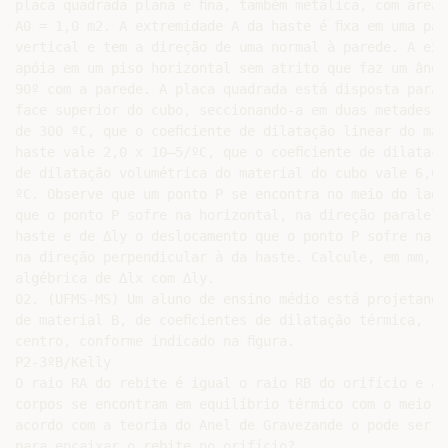
placa quadrada plana e ﬁna, também metálica, com área i
A0 = 1,0 m2. A extremidade A da haste é ﬁxa em uma pare
vertical e tem a direção de uma normal à parede. A ext
apóia em um piso horizontal sem atrito que faz um ângul
90º com a parede. A placa quadrada está disposta paral
face superior do cubo, seccionando-a em duas metades. 
de 300 ºC, que o coeﬁciente de dilatação linear do mat
haste vale 2,0 x 10–5/ºC, que o coeﬁciente de dilataçã
de dilatação volumétrica do material do cubo vale 6,0 x
ºC. Observe que um ponto P se encontra no meio do lado
que o ponto P sofre na horizontal, na direção paralela 
haste e de ∆ly o deslocamento que o ponto P sofre na v
na direção perpendicular à da haste. Calcule, em mm, a 
algébrica de ∆lx com ∆ly.

02. (UFMS-MS) Um aluno de ensino médio está projetando
de material B, de coeﬁcientes de dilatação térmica, re
centro, conforme indicado na ﬁgura.

P2-3ºB/Kelly

O raio RA do rebite é igual o raio RB do orifício e amb
corpos se encontram em equilíbrio térmico com o meio. D
acordo com a teoria do Anel de Gravezande o pode ser fe
para encaixar o rebite no orifício?
