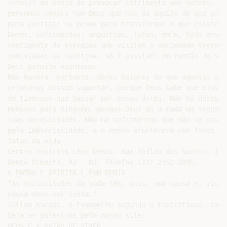
infeliz ao ponto de provocar sofrimento aos outros. Ao
pensemos sempre num Deus que nos dá aquilo de que preci
para corrigir ou mesmo para transformar o que existe em
Dores, sofrimentos, angústias, lutas, enﬁm, todo esse e
contigente de energias que visitam a sociedade terrena
individual ou coletiva, só é possível em função do sen
Deus permite acontecer.

Não haverá, portanto, dores maiores do que aquelas que 
criaturas possam suportar, porque Deus sabe que elas f
se tivessem que passar por essas dores. Não há dores m
menores para ninguém, porque Deus dá a cada um segundo 
suas necessidades. Não há sofrimentos que não se possa
pela imparcialidade, e o mesmo acontecerá com todos os 
fatos da vida.

Centro Espírita Léon Denis. Rua Abílio dos Santos, 137,
Bento Ribeiro, RJ - RJ. Telefax (21) 2452-1846.

C ENTRO E SPÍRITA L ÉON DENIS

“As vicissitudes da vida têm, pois, uma causa e, visto
causa deve ser justa.”

(Allan Kardec. O Evangelho Segundo o Espiritismo. Cap.
Veja as palestras pelo nosso site:

DEUS E A RAZÃO DE VIVER
