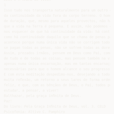
1

Isso tudo nos transporta naturalmente para um outro es
da continuidade da vida fora do corpo terreno. O homem
de duração, que, mesmo para aqueles provectos, não há 
que a vida na Terra é pequena. E assim, não podemos em
nos esquecer de que há continuidade da vida: há contin
como há continuidade daquilo que se chama de penas par
acontece porque numa única vida não se corrigem todos 
se pagam todas as penas, não se sofrem todas as dores 
Assim, prezados irmãos, pensem em Deus como Pai, como 
de tudo e de todas as coisas, mas pensem também na vid
apenas numa única encarnação, mas em tantas encarnaçõe
necessárias para que o homem alcance o seu progresso.

E com esta meditação despedimo-nos, desejando a todos 
muita reﬂexão, um retorno a seus lares de forma ordena
feliz, e que, com as bênçãos de Deus, o Pai, todos pos
estudar, a pensar, a viver!

Balthazar, pela graça inﬁnita de Deus.

Paz!

Do livro: Pela Graça Inﬁnita de Deus, vol. 3. CELD

Psicofonia: Altivo C. Pamphiro
