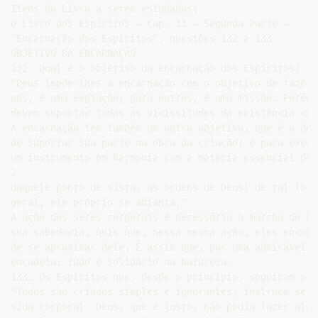
Itens do Livro a serem estudados:

O Livro dos Espíritos – Cap. II – Segunda Parte –

“Encarnação dos Espíritos”, questões 132 a 133

OBJETIVO DA ENCARNAÇÃO

132. Qual é o objetivo da encarnação dos Espíritos?

“Deus impõe-lhes a encarnação com o objetivo de fazê-l
uns, é uma expiação; para outros, é uma missão. Porém,
devem suportar todas as vicissitudes da existência cor
A encarnação tem também um outro objetivo, que é o de 
de suportar sua parte na obra da criação; é para execu
um instrumento em harmonia com a matéria essencial des
2

daquele ponto de vista, as ordens de Deus; de tal form
geral, ele próprio se adianta.”

A ação dos seres corporais é necessária à marcha do Un
sua sabedoria, quis que, nessa mesma ação, eles encont
de se aproximar dele. É assim que, por uma admirável l
encadeia, tudo é solidário na Natureza.

133. Os Espíritos que, desde o princípio, seguiram o c
“Todos são criados simples e ignorantes; instruem-se n
vida corporal. Deus, que é justo, não podia fazer algu