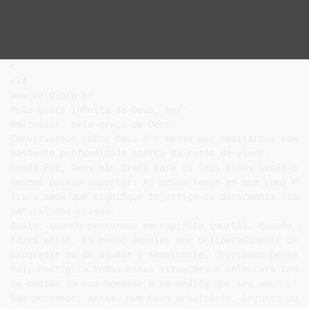
c

eld

www.celd.org.br

Pela graça inﬁnita de Deus, paz!

Balthazar, pela graça de Deus.

Conversarmos sobre Deus é o mesmo que meditarmos com

bastante profundidade acerca da razão de viver.

Sendo Pai, Deus não trará para os seus ﬁlhos senão o qu
mesmos possam suportar. Ao mesmo tempo em que como Pai 
trará nada que signiﬁque injustiça ou desarmonia diant
natural das coisas.

Assim, quando pensarmos em espírito imortal, quando pe
fazem errar, ou mesmo àqueles que deliberadamente deixa
progredir ou de ajudar o semelhante, deveremos pensar 
Pai, corrigirá todas essas situações e melhorará todas
na medida da sua bondade e na medida que seu amor ofere
Não pensemos, assim, num Deus arbitrário, injusto ou me