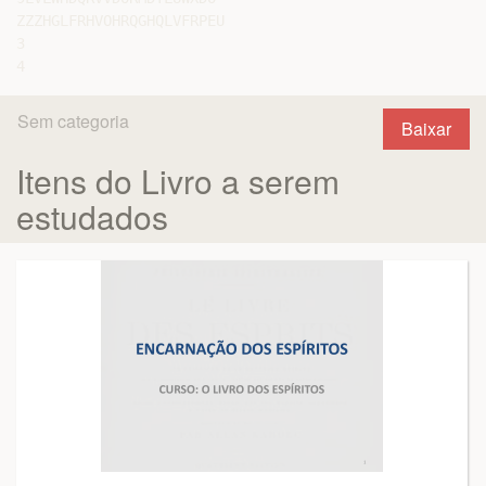
ZZZHGLFRHVOHRQGHQLVFRPEU

3

Sem categoria
Baixar
Itens do Livro a serem
estudados