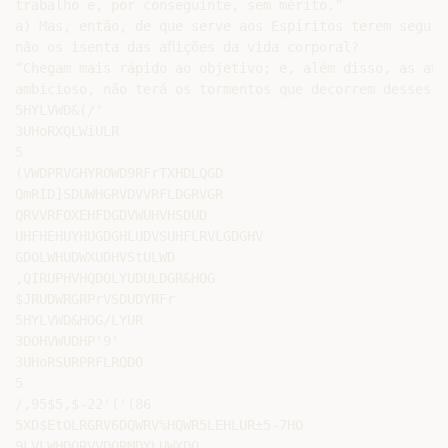
trabalho e, por conseguinte, sem mérito.”

a) Mas, então, de que serve aos Espíritos terem seguid
não os isenta das aﬂições da vida corporal?

“Chegam mais rápido ao objetivo; e, além disso, as aﬂi
ambicioso, não terá os tormentos que decorrem desses d
5HYLVWD&(/'

3UHoRXQLWiULR

5

(VWDPRVGHYROWD9RFrTXHDLQGD

QmRID]SDUWHGRVDVVRFLDGRVGR

QRVVRFOXEHFDGDVWUHVHSDUD

UHFHEHUYHUGDGHLUDVSUHFLRVLGDGHV

GDOLWHUDWXUDHVStULWD

,QIRUPHVHQDOLYUDULDGR&HOG

$JRUDWRGRPrVSDUDYRFr

5HYLVWD&HOG/LYUR

3DOHVWUDHP'9'

3UHoRSURPRFLRQDO

5

/,95$5,$-2­2'('(86

5XD$EtOLRGRV6DQWRV%HQWR5LEHLUR±5-7HO

9LVLWHDQRVVDORMDYLUWXDO
