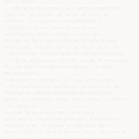
amor sublime.

A vida na matéria propicia o aperfeiçoamento do

Espírito. Ao assumir um corpo, ou seja, ao

encarnar, os Espíritos são submetidos a

situações e provas necessárias ao seu

adiantamento moral. Quando erram e não

atingem os objetivos propostos em determinada

encarnação, voltam a sofrer as vicissitudes da

vida corporal, reencarnando em tarefa expiatória.

A vida na matéria possibilita, ainda, a cooperação

de cada Espírito com a Obra Divina, no mundo

em que habita.

Como todos os fenômenos da vida, a encarnação

está sujeita a leis imutáveis. Os processos de

encarnação, embora obedecendo aos princípios

gerais estabelecidos pelas leis divinas, variam de

caso para caso.

A união da alma ao corpo é planejada

previamente, tendo como principal determinante,

no nosso Orbe, as provas ou expiações pelas

quais o Espírito deverá passar, com o objetivo de

sua redenção. O encarnante poderá cooperar ou
