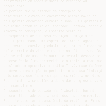
constituirão em oportunidades de redenção ou

reequilíbro.

No período que se estende da concepção ao

nascimento o estado do encarnante assemelha-se ao

do Espírito encarnado durante o sono. Os Espíritos mais
evoluídos gozam de maior liberdade. Contudo, desde o

momento da concepção, o Espírito sente as

consequências de sua nova condição. Começa a se

sentir perturbado. Uma espécie de torpor, agonia e

abatimento o envolve gradualmente, intensificando-se

até o término da vida intra-uterina. “( . ) Suas faculd
vão-se velando uma após outra, a memória desaparece,

a consciência fica adormecida, e o Espírito como que é

sepultado em opressiva crisálida.” (7). Esse fenômeno

se deve a constrição do perispírito e a sua limitação

pelo corpo, que fazem com que a existência no Plano

Espiritual e a consciência das vidas pregressas volvam

ao inconsciente.

O esquecimento do passado não é absoluto. Durante

o sono, libertado parcialmente dos laços corporais, o

Espírito pode ter a consciência do pretérito. Em muitas
pessoas o passado manifesta-se sob a forma de
