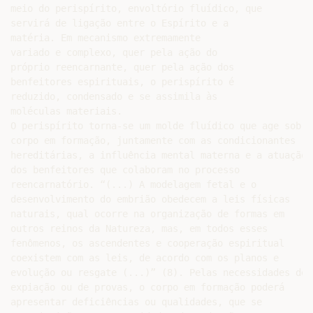
meio do perispírito, envoltório fluídico, que

servirá de ligação entre o Espírito e a

matéria. Em mecanismo extremamente

variado e complexo, quer pela ação do

próprio reencarnante, quer pela ação dos

benfeitores espirituais, o perispírito é

reduzido, condensado e se assimila às

moléculas materiais.

O perispírito torna-se um molde fluídico que age sobre 
corpo em formação, juntamente com as condicionantes

hereditárias, a influência mental materna e a atuação

dos benfeitores que colaboram no processo

reencarnatório. “(...) A modelagem fetal e o

desenvolvimento do embrião obedecem a leis físicas

naturais, qual ocorre na organização de formas em

outros reinos da Natureza, mas, em todos esses

fenômenos, os ascendentes e cooperação espiritual

coexistem com as leis, de acordo com os planos e

evolução ou resgate (...)” (8). Pelas necessidades de

expiação ou de provas, o corpo em formação poderá

apresentar deficiências ou qualidades, que se
