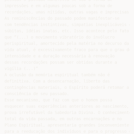
impressões e em algumas poucas sob a forma de

recordações, umas nítidas, outras vagas e imprecisas.

As reminiscências do passado podem manifestar-se

com tendências instintivas, simpatias inexplicáveis e

súbitas, idéias inatas, etc. Isso acontece pelo fato de
que “(...) o movimento vibratório do invólucro

perispiritual, amortecido pela matéria no decurso da

vida atual, é excessivamente fraco para que o grau de

intensidade e a duração necessária à renovação

dessas recordações possam ser obtidas durante a

vigília (...)”

A oclusão da memória espiritual também não é

definitiva. Com a desencarnação, liberto das

contingências materiais, o Espírito poderá retomar a

consciência de seu passado.

Esse mecanismo, que faz com que o homem possa

esquecer suas experiências anteriores ao nascimento, é

prova irrefutável da Sabedoria Divina. O conhecimento

total da vida passada, em outras encarnações e no

Plano Espiritual, apresentaria grandes inconvenientes

para a reeducação dos indivíduos e para o progresso da
