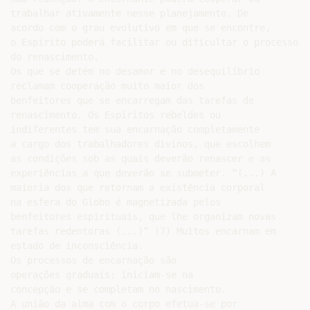
trabalhar ativamente nesse planejamento. De

acordo com o grau evolutivo em que se encontre,

o Espírito poderá facilitar ou dificultar o processo

do renascimento.

Os que se detém no desamor e no desequilíbrio

reclamam cooperação muito maior dos

benfeitores que se encarregam das tarefas de

renascimento. Os Espíritos rebeldes ou

indiferentes tem sua encarnação completamente

a cargo dos trabalhadores divinos, que escolhem

as condições sob as quais deverão renascer e as

experiências a que deverão se submeter. “(...) A

maioria dos que retornam a existência corporal

na esfera do Globo é magnetizada pelos

benfeitores espirituais, que lhe organizam novas

tarefas redentoras (...)” (7) Muitos encarnam em

estado de inconsciência.

Os processos de encarnação são

operações graduais: iniciam-se na

concepção e se completam no nascimento.

A união da alma com o corpo efetua-se por
