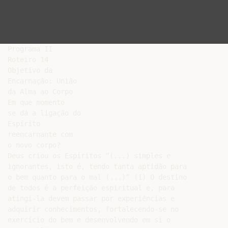
Programa II

Roteiro 14

Objetivo da

Encarnação: União

da Alma ao Corpo

Em que momento

se dá a ligação do

Espírito

reencarnante com

o novo corpo?

Deus criou os Espíritos “(...) simples e

ignorantes, isto é, tendo tanta aptidão para

o bem quanto para o mal (...)” (1) O destino

de todos é a perfeição espiritual e, para

atingi-la devem passar por experiências e

adquirir conhecimentos, fortalecendo-se no

exercício do bem e desenvolvendo em si o
