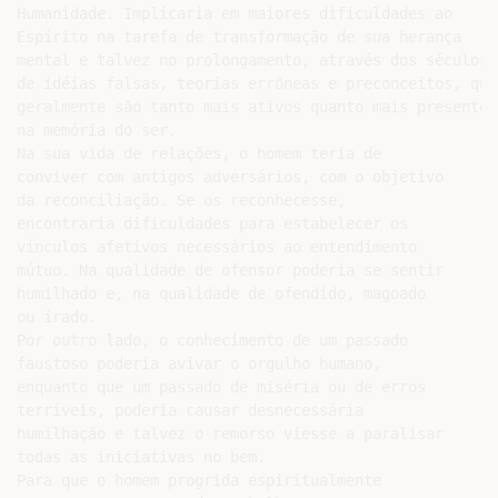
Humanidade. Implicaria em maiores dificuldades ao

Espírito na tarefa de transformação de sua herança

mental e talvez no prolongamento, através dos séculos,

de idéias falsas, teorias errôneas e preconceitos, que

geralmente são tanto mais ativos quanto mais presentes

na memória do ser.

Na sua vida de relações, o homem teria de

conviver com antigos adversários, com o objetivo

da reconciliação. Se os reconhecesse,

encontraria dificuldades para estabelecer os

vínculos afetivos necessários ao entendimento

mútuo. Na qualidade de ofensor poderia se sentir

humilhado e, na qualidade de ofendido, magoado

ou irado.

Por outro lado, o conhecimento de um passado

faustoso poderia avivar o orgulho humano,

enquanto que um passado de miséria ou de erros

terríveis, poderia causar desnecessária

humilhação e talvez o remorso viesse a paralisar

todas as iniciativas no bem.

Para que o homem progrida espiritualmente
