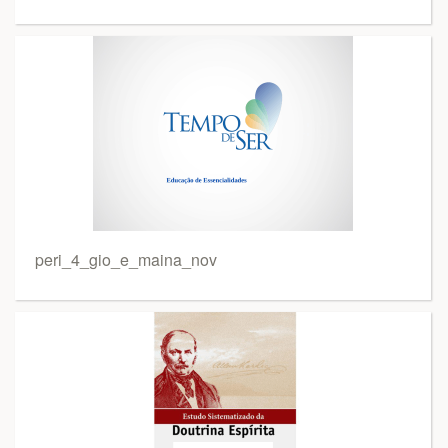
peri_4_gio_e_maina_nov