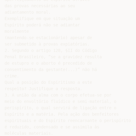
das provas necessárias ao seu

adiantamento moral.

Exemplifique em que situação um

Espírito poderá não se adiantar

moralmente

(mantendo-se estacionário) apesar de

ser submetido à provas expiatórias.

2. Segundo o artigo 128, §II do Código

Penal Brasileiro, “se a gravidez resulta

de estupro e o aborto é precedido de

consentimento da gestante(...)” não há

crime.

Qual a posição do Espiritismo a este

respeito? Justifique a resposta.

3. A união da alma com o corpo efetua-se por

meio do envoltório fluídico e semi-material, o

perispírito, o qual servirá de ligação entre o

Espírito e a matéria. Pela ação dos benfeitores

espirituais e do Espírito reencarnante o perispírito

é reduzido, condensado e se assimila às

moléculas materiais.
