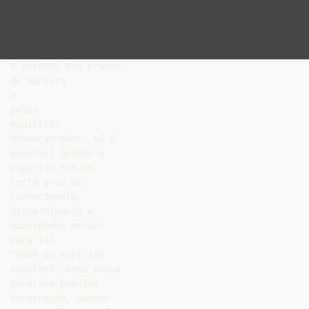
A escolha das provas,

de maneira

e

pelos

espíritos

desencarnados, só é

possível quando o

espírito tem um

certo grau de

conhecimento,

discernimento e

qualidades morais

para tal

“Pode um espírito

escolher, como prova

para sua próxima

encarnação, nascer
