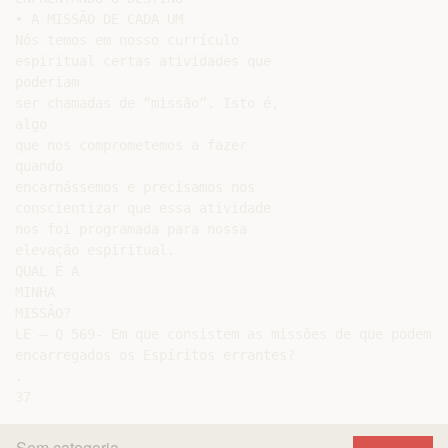
• A MISSÃO DE CADA UM

Nós temos em nosso currículo

espiritual certas atividades que

poderiam

ser chamadas de “missão”. Isto é,

algo

que nos comprometemos a fazer

quando

encarnássemos e precisamos nos

conscientizar que essa atividade

nos foi programada para nossa

elevação espiritual.

QUAL É A

MINHA

MISSÃO?

LE – Q 569- Em que consistem as missões de que podem se
encarregados os Espíritos errantes?

.

Sem categoria