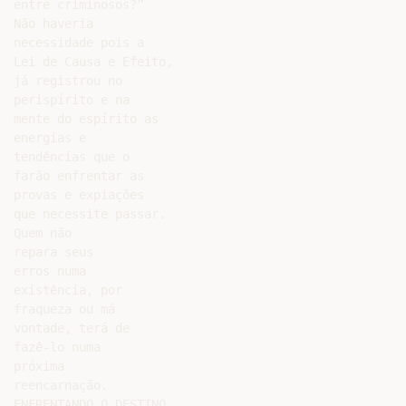
entre criminosos?”

Não haveria

necessidade pois a

Lei de Causa e Efeito,

já registrou no

perispírito e na

mente do espírito as

energias e

tendências que o

farão enfrentar as

provas e expiações

que necessite passar.

Quem não

repara seus

erros numa

existência, por

fraqueza ou má

vontade, terá de

fazê-lo numa

próxima

reencarnação.

ENFRENTANDO O DESTINO
