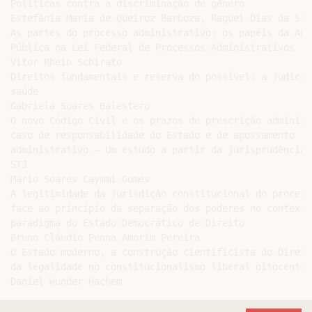
Políticas contra a discriminação de gênero

Estefânia Maria de Queiroz Barboza, Raquel Dias da Silv
As partes do processo administrativo: os papéis da Adm
Pública na Lei Federal de Processos Administrativos

Vitor Rhein Schirato

Direitos fundamentais e reserva do possível: a judicia
saúde

Gabriela Soares Balestero

O novo Código Civil e os prazos de prescrição administ
caso de responsabilidade do Estado e de apossamento

administrativo – Um estudo a partir da jurisprudência 
STJ

Mário Soares Caymmi Gomes

A legitimidade da jurisdição constitucional do process
face ao princípio da separação dos poderes no contexto 
paradigma do Estado Democrático de Direito

Bruno Cláudio Penna Amorim Pereira

O Estado moderno, a construção cientificista do Direit
da legalidade no constitucionalismo liberal oitocentist