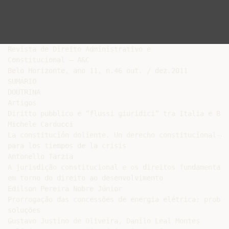
Revista de Direito Administrativo e

Constitucional – A&C

Belo Horizonte, ano 11, n.46 out. / dez.2011

SUMÁRIO

DOUTRINA

Artigos

Diritto pubblico e “flussi giuridici” tra Italia e Bras
Michele Carducci

La constitución doliente. Un derecho constitucional-ad
para los tiempos de la crisis

Antonello Tarzia

A jurisdição constitucional e os direitos fundamentais
em torno do direito ao desenvolvimento

Edilson Pereira Nobre Júnior

Prorrogação das concessões de energia elétrica: proble
soluções

Gustavo Justino de Oliveira, Danilo Leal Montes
