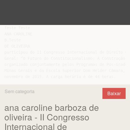
Teste Teste

ANA CAROLINE

B.Teste

DE OLIVEIRA

participou do II Congresso Internacional de Direito Co
Geral: “O Futuro do Constitucionalismo: A Construção d
organizado conjuntamente pelos Programas de Pós-Gradua
Minas Gerais e da Escola Superior Dom Helder Câmara, n
Sem categoria
Baixar
ana caroline barboza de
oliveira - II Congresso
Internacional de