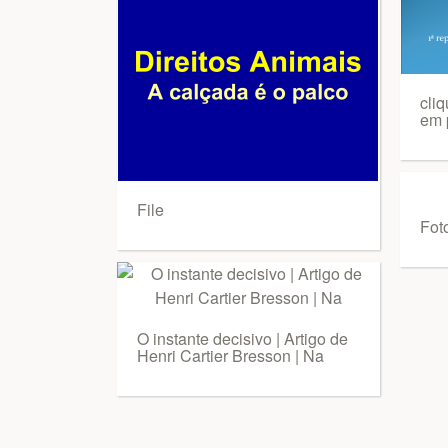
cli
em 
File
Fot
O instante decisivo | Artigo de
Henri Cartier Bresson | Na