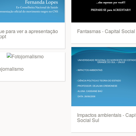
que para ver a apresentação
Fantasmas - Capital Social
ppt
ojornalismo
Impactos ambientais - Capi
Social Sul