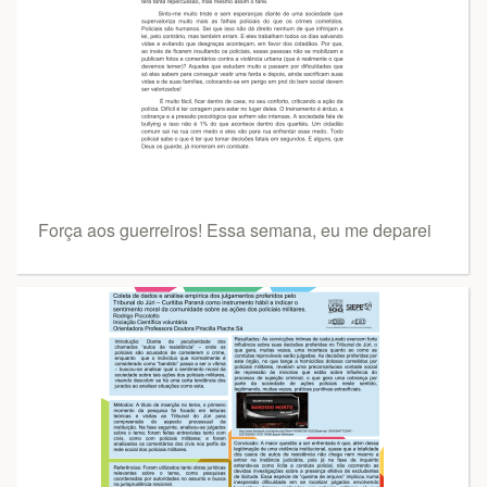
Força aos guerreiros! Essa semana, eu me deparei