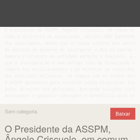
O Presidente da ASSPM, Ângelo Criscuolo, em comum acord
toda a diretoria da Associação, decidiu NÃO AUMENTAR a
dos associados, mesmo com os novos valores dos vencime
da decisão do Governo de incorporar o ALE no padrão e 
Embora o estatuto da entidade permita o reajuste, a AS
que a incorporação é uma antiga luta da Associação e q
sempre foi exclusivamente o de melhorar as condições d
dos policiais militares, há tempos com os soldos defasa
A ASSPM aproveita para reiterar nossa disposição incan
pelos direitos dos policiais, buscando soluções jurídi
Sem categoria
Baixar
O Presidente da ASSPM,
Ângelo Criscuolo, em comum