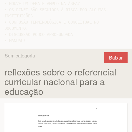
• HOUVE UM DEBATE AMPLO NA ÁREA?

• OS RCNEI SÃO SEGUIDOS À RISCA POR ALGUMAS

INSTITUIÇÕES.

• CONFUSÃO TERMINOLÓGICA E CONCEITUAL NO

DOCUMENTO.

• DISCUSSÃO POUCO APROFUNDADA.

Sem categoria
Baixar
reflexões sobre o referencial
curricular nacional para a
educação