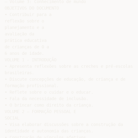
– Volume 3: Conhecimento de mundo

OBJETIVOS DO DOCUMENTO

• Contribuir para a

reflexão sobre o

planejamento e a

avaliação da

prática educativa

de crianças de 0 a

6 anos de idade.

VOLUME 1 - INTRODUÇÃO

• Apresenta reflexões sobre as creches e pré-escolas

brasileiras.

• Discute concepções de educação, de criança e de

formação profissional.

• Reflete sobre o cuidar e o educar.

• Fala da necessidade de inclusão.

• O brincar como direito da criança.

VOLUME 2 – FORMAÇÃO PESSOAL E

SOCIAL

• Visa elaborar discussões sobre a construção da

identidade e autonomia das crianças.

• Construção de vínculos afetivos.
