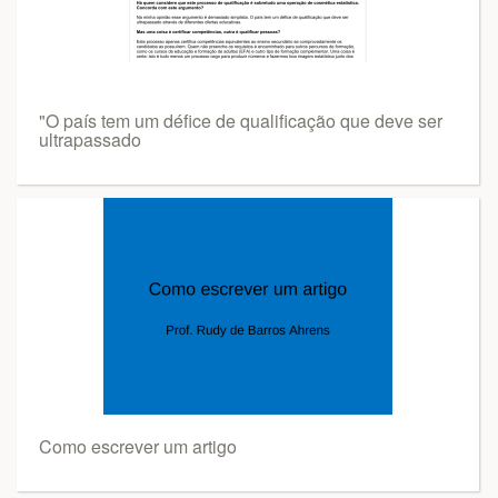
"O país tem um défice de qualificação que deve ser
ultrapassado
Como escrever um artigo