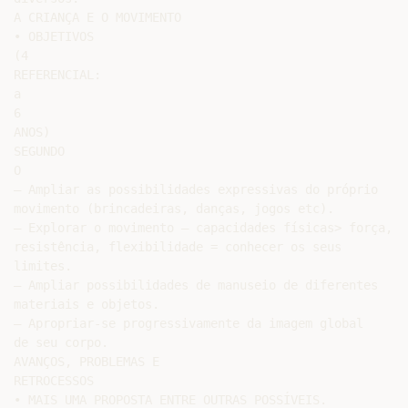
A CRIANÇA E O MOVIMENTO

• OBJETIVOS

(4

REFERENCIAL:

a

6

ANOS)

SEGUNDO

O

– Ampliar as possibilidades expressivas do próprio

movimento (brincadeiras, danças, jogos etc).

– Explorar o movimento – capacidades físicas> força,

resistência, flexibilidade = conhecer os seus

limites.

– Ampliar possibilidades de manuseio de diferentes

materiais e objetos.

– Apropriar-se progressivamente da imagem global

de seu corpo.

AVANÇOS, PROBLEMAS E

RETROCESSOS

• MAIS UMA PROPOSTA ENTRE OUTRAS POSSÍVEIS.
