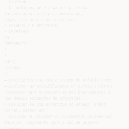
– Conteúdos.

– Orientações gerais para o professor

(organização do tempo, observação,

registro e avaliação formativa.

A CRIANÇA E O MOVIMENTO

• OBJETIVOS

(0

REFERENCIAL:

A

3

ANOS)

SEGUNDO

O

– Familiarizar-se com a imagem do próprio corpo.

– Explorar as possibilidades de gestos e ritmos

corporais para expressar-se nas brincadeiras e

nas demais situações de interação.

– Deslocar-se com autonomia no espaço (andar,

correr, saltar etc)

– Explorar e utilizar os movimentos de preensão,

encaixe, lançamento para o uso de objetos

diversos.
