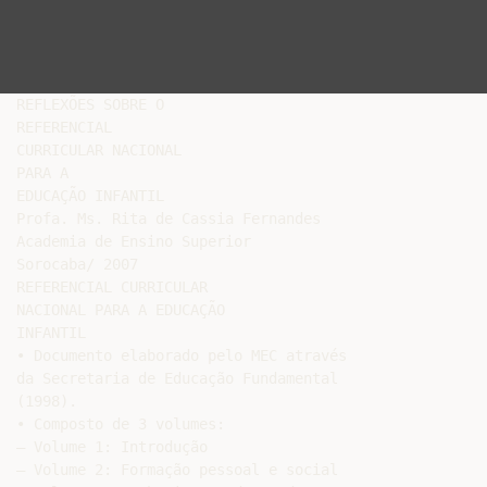
REFLEXÕES SOBRE O

REFERENCIAL

CURRICULAR NACIONAL

PARA A

EDUCAÇÃO INFANTIL

Profa. Ms. Rita de Cassia Fernandes

Academia de Ensino Superior

Sorocaba/ 2007

REFERENCIAL CURRICULAR

NACIONAL PARA A EDUCAÇÃO

INFANTIL

• Documento elaborado pelo MEC através

da Secretaria de Educação Fundamental

(1998).

• Composto de 3 volumes:

– Volume 1: Introdução

– Volume 2: Formação pessoal e social
