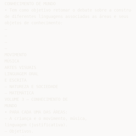
CONHECIMENTO DE MUNDO

• Tem como objetivo retomar o debate sobre a construção
de diferentes linguagens associadas as áreas e seus

objetos de conhecimento:

–

–

–

–

MOVIMENTO

MÚSICA

ARTES VISUAIS

LINGUAGEM ORAL

E ESCRITA

– NATUREZA E SOCIEDADE

– MATEMÁTICA

VOLUME 3 – CONHECIMENTO DE

MUNDO

• PARA CADA UMA DAS ÁREAS:

– A criança e o movimento, música,

linguagem (justificativa).

– Objetivos.
