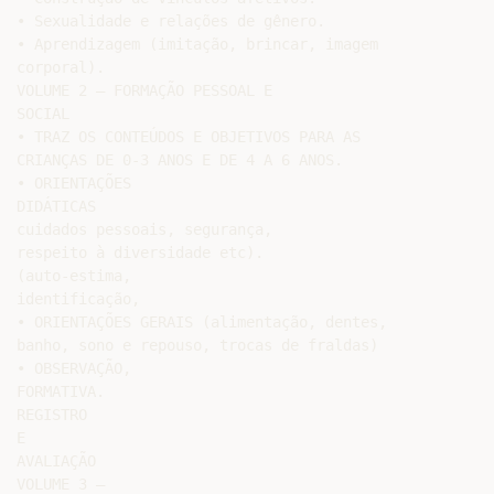
• Sexualidade e relações de gênero.

• Aprendizagem (imitação, brincar, imagem

corporal).

VOLUME 2 – FORMAÇÃO PESSOAL E

SOCIAL

• TRAZ OS CONTEÚDOS E OBJETIVOS PARA AS

CRIANÇAS DE 0-3 ANOS E DE 4 A 6 ANOS.

• ORIENTAÇÕES

DIDÁTICAS

cuidados pessoais, segurança,

respeito à diversidade etc).

(auto-estima,

identificação,

• ORIENTAÇÕES GERAIS (alimentação, dentes,

banho, sono e repouso, trocas de fraldas)

• OBSERVAÇÃO,

FORMATIVA.

REGISTRO

E

AVALIAÇÃO

VOLUME 3 –
