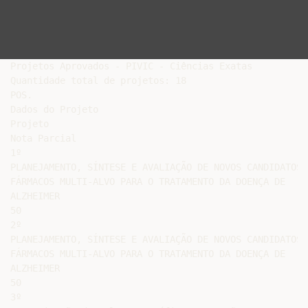
Projetos Aprovados - PIVIC - Ciências Exatas

Quantidade total de projetos: 18

POS.

Dados do Projeto

Projeto

Nota Parcial

1º

PLANEJAMENTO, SÍNTESE E AVALIAÇÃO DE NOVOS CANDIDATOS A
FÁRMACOS MULTI-ALVO PARA O TRATAMENTO DA DOENÇA DE

ALZHEIMER

50

2º

PLANEJAMENTO, SÍNTESE E AVALIAÇÃO DE NOVOS CANDIDATOS A
FÁRMACOS MULTI-ALVO PARA O TRATAMENTO DA DOENÇA DE

ALZHEIMER

50

3º
