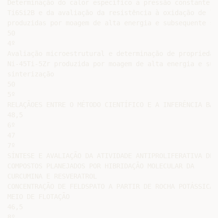
Determinação do calor específico a pressão constante d
Ti6Si2B e da avaliação da resistência à oxidação de li
produzidas por moagem de alta energia e subsequente si
50

4º

Avaliação microestrutural e determinação de propriedad
Ni-45Ti-5Zr produzida por moagem de alta energia e sub
sinterização

50

5º

RELAÇÃOES ENTRE O MÉTODO CIENTÍFICO E A INFERÊNCIA BAYE
48,5

6º

47

7º

SÍNTESE E AVALIAÇÃO DA ATIVIDADE ANTIPROLIFERATIVA DE N
COMPOSTOS PLANEJADOS POR HIBRIDAÇÃO MOLECULAR DA

CURCUMINA E RESVERATROL

CONCENTRAÇÃO DE FELDSPATO A PARTIR DE ROCHA POTÁSSICA P
MEIO DE FLOTAÇÃO

46,5

8º
