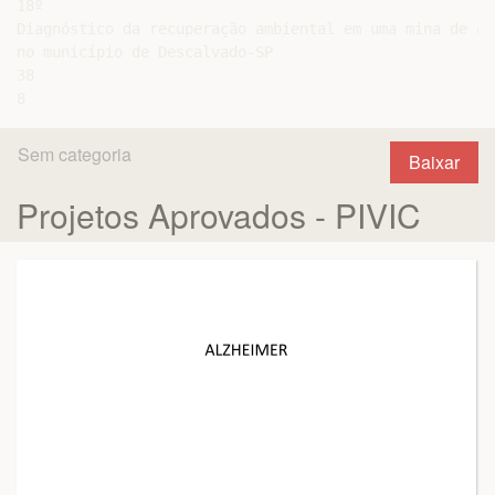
18º

Diagnóstico da recuperação ambiental em uma mina de ar
no município de Descalvado-SP

38

Sem categoria
Baixar
Projetos Aprovados - PIVIC