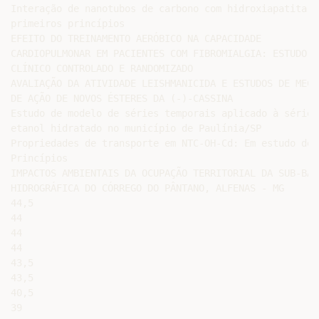
Interação de nanotubos de carbono com hidroxiapatita: 
primeiros princípios

EFEITO DO TREINAMENTO AERÓBICO NA CAPACIDADE

CARDIOPULMONAR EM PACIENTES COM FIBROMIALGIA: ESTUDO

CLÍNICO CONTROLADO E RANDOMIZADO

AVALIAÇÃO DA ATIVIDADE LEISHMANICIDA E ESTUDOS DE MECAN
DE AÇÃO DE NOVOS ÉSTERES DA (-)-CASSINA

Estudo de modelo de séries temporais aplicado à série 
etanol hidratado no município de Paulínia/SP

Propriedades de transporte em NTC-OH-Cd: Em estudo de 
Princípios

IMPACTOS AMBIENTAIS DA OCUPAÇÃO TERRITORIAL DA SUB-BACI
HIDROGRÁFICA DO CÓRREGO DO PÂNTANO, ALFENAS - MG

44,5

44

44

44

43,5

43,5

40,5

39
