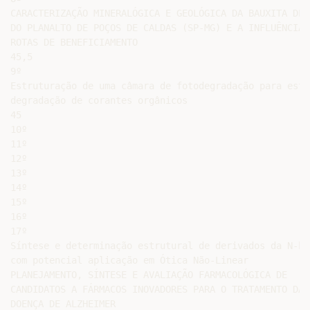
CARACTERIZAÇÃO MINERALÓGICA E GEOLÓGICA DA BAUXITA DE S
DO PLANALTO DE POÇOS DE CALDAS (SP-MG) E A INFLUÊNCIA N
ROTAS DE BENEFICIAMENTO

45,5

9º

Estruturação de uma câmara de fotodegradação para estud
degradação de corantes orgânicos

45

10º

11º

12º

13º

14º

15º

16º

17º

Síntese e determinação estrutural de derivados da N-be
com potencial aplicação em Ótica Não-Linear

PLANEJAMENTO, SÍNTESE E AVALIAÇÃO FARMACOLÓGICA DE

CANDIDATOS A FÁRMACOS INOVADORES PARA O TRATAMENTO DA

DOENÇA DE ALZHEIMER
