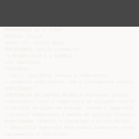
PROGRAMAÇÃO DA 2ª ETAPA

MATÉRIA: Física

SÉRIE: 2ª - Ensino Médio

PROFESSORES: Emílio e Humberto

“A MELHOR LIÇÃO É O EXEMPLO.”

Sto. Agostinho

CONTEÚDOS:

• Calor, equilíbrio térmico e temperatura.

• Fenômenos ondulatórios, som e instrumentos sonoros.

HABILIDADES:

CONSERVAÇÃO DA ENERGIA MECÂNICA (Professor Emílio)

• Distinguir calor e temperatura em situações concretas
• Calcular variações de pressão, volume e temperatura,
• Associar temperatura à medida de agitação térmica de
propriedades térmicas e conceituar a escala kelvin, in
• Identificar materiais bons e maus condutores térmico
equipamentos e utensílios.
