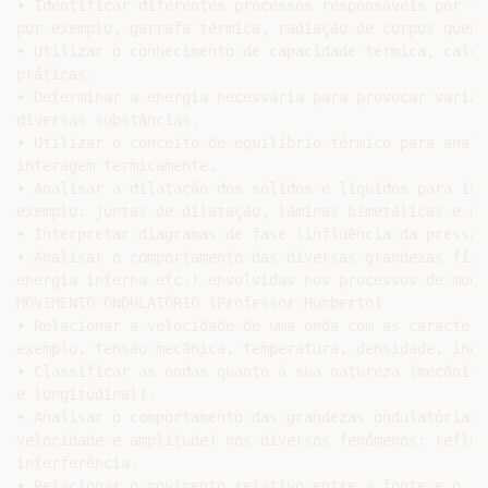
• Identificar diferentes processos responsáveis por tr
por exemplo, garrafa térmica, radiação de corpos quent
• Utilizar o conhecimento de capacidade térmica, calor
práticas.

• Determinar a energia necessária para provocar variaç
diversas substâncias.

• Utilizar o conceito de equilíbrio térmico para anali
interagem termicamente.

• Analisar a dilatação dos sólidos e líquidos para int
exemplo: juntas de dilatação, lâminas bimetálicas e di
• Interpretar diagramas de fase (influência da pressão
• Analisar o comportamento das diversas grandezas físi
energia interna etc.) envolvidas nos processos de muda
MOVIMENTO ONDULATÓRIO (Professor Humberto)

• Relacionar a velocidade de uma onda com as caracterí
exemplo, tensão mecânica, temperatura, densidade, índi
• Classificar as ondas quanto à sua natureza (mecânica
e longitudinal).

• Analisar o comportamento das grandezas ondulatórias 
velocidade e amplitude) nos diversos fenômenos: reflex
interferência.

• Relacionar o movimento relativo entre a fonte e o re