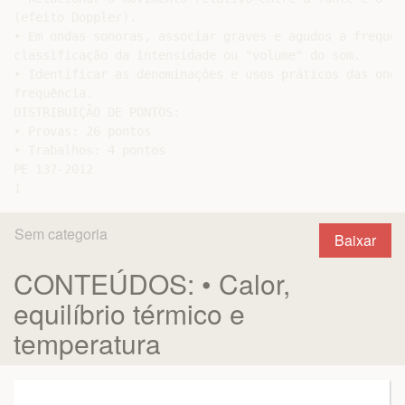
(efeito Doppler).

• Em ondas sonoras, associar graves e agudos a frequên
classificação da intensidade ou "volume" do som.

• Identificar as denominações e usos práticos das onda
frequência.

DISTRIBUIÇÃO DE PONTOS:

• Provas: 26 pontos

• Trabalhos: 4 pontos

PE 137-2012

Sem categoria
Baixar
CONTEÚDOS: • Calor,
equilíbrio térmico e
temperatura