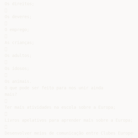
Os direitos;



Os deveres;



O emprego;



As crianças;



Os adultos;



Os idosos;



Os animais.

O que pode ser feito para nos unir ainda

mais?



Ter mais atividades na escola sobre a Europa;



Livros apelativos para aprender mais sobre a Europa;



Desenvolver meios de comunicação entre Clubes Europeus