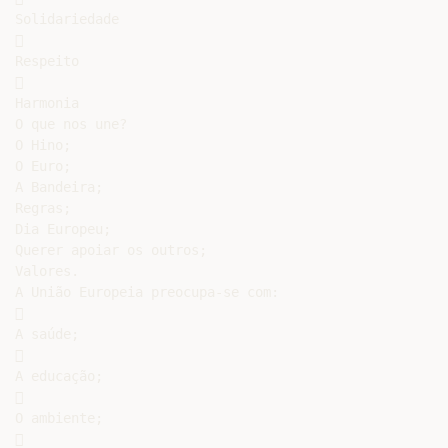
Solidariedade



Respeito



Harmonia

O que nos une?

O Hino;

O Euro;

A Bandeira;

Regras;

Dia Europeu;

Querer apoiar os outros;

Valores.

A União Europeia preocupa-se com:



A saúde;



A educação;



O ambiente;


