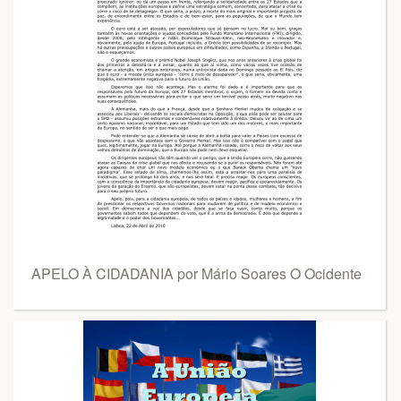
APELO À CIDADANIA por Mário Soares O Ocidente