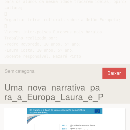
para os alunos da mesma idade trocarem ideias, opiniõe
cultura;



Organizar feiras culturais sobre a União Europeia;



Viagens inter-países Europeus mais baratas.

Trabalho realizado por:

-Pedro Rovoredo, 10 anos, 5º ano;

-Laura Costa, 10 anos, 5º ano;

Sem categoria
Baixar
Uma_nova_narrativa_pa
ra_a_Europa_Laura_e_P