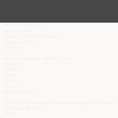
Uma nova narrativa

para a Europa

Europa e a União Europeia

O planeta Terra

Antártida



Existe um planeta chamado Terra…

Oceânia

Europa

África

Ásia

América

União Europeia



Dentro da Europa existe um grupo chamado União Europei
este nome em 1992.

União
