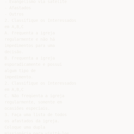
- Evangelismo via satélite

- Afastados

- Outros

2. Classifique os Interessados

em A,B,C

A. Frequenta a igreja

regularmente e não há

impedimentos para uma

decisão.

B. Frequenta a igreja

esporadicamente e possui

algum tipo de

impedimento.

2. Classifique os Interessados

em A,B,C

C. Não freqüenta a igreja

regularmente, somente em

ocasiões especiais.

3. Faça uma lista de todos

os afastados da igreja.

Coloque uma dupla

missionária para visitá-los
