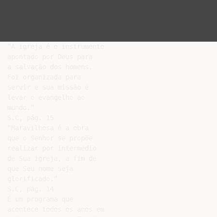
“A igreja é o instrumento

apontado por Deus para

a salvação dos homens.

Foi organizada para

servir e sua missão é

levar o evangelho ao

mundo.”

S.C, pág. 15

“Maravilhosa é a obra

que o Senhor se propõe

realizar por intermédio

de Sua igreja, a fim de

que Seu nome seja

glorificado.”

S.C, pág. 14

É um programa que

acontece todos os anos em
