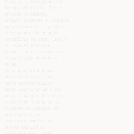
todas as congregações da

Igreja Adventista. Neste

período convidamos

amigos, parentes e vizinhos

para relembrar e agradecer

a Jesus por Seu grande

sacrifício na cruz. Esse é

um momento bastante

propício para exaltarmos

Jesus Cristo perante o

mundo.

Essa oportunidade não

deve ser desperdiçada,

neste período muitos

estão desejosos de ouvir

sobre a paixão de cristo.

Através da Semana Santa,

milhares de pessoas são

motivadas em sua

caminhada com Cristo,

outros iniciam a

caminhada e milhares
