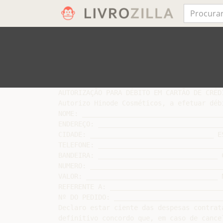
AUTORIZAÇÃO PARA DÉBITO EM CARTÃO DE CRÉDI
Autorizo Hinode Cosméticos, a efetuar déb
NOME: ___________________________________
ENDEREÇO: _______________________________
CIDADE: _______________________________ E
TELEFONE: _______________________________
BANDEIRA: ______________________________ 
NUMERO: _________________________________
VALOR: _________________________________ 
REFERENTE A: ____________________________
Nº DO PEDIDO: ___________________________
Declaro estar ciente das despesas contrat
definitivo concordo que, em caso de cance