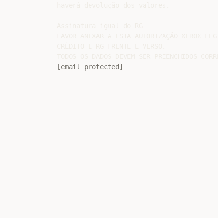
haverá devolução dos valores.

__________________________________________
Assinatura igual do RG

FAVOR ANEXAR A ESTA AUTORIZAÇÃO XEROX LEG
CRÉDITO E RG FRENTE E VERSO.

[email protected]