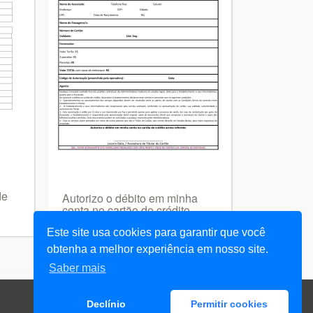
de
Autorizo o débito em minha
conta no cartão de crédito
acima referido
Este site usa cookies para garantir que você
obtenha a melhor experiência em nosso site.
Saber mais
Declínio
Permitir cookies