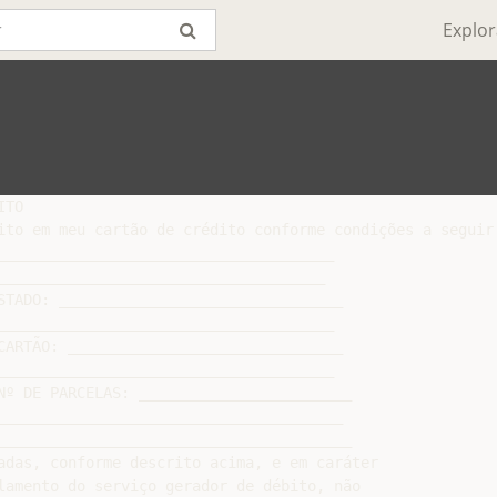
Explor
TO

ito em meu cartão de crédito conforme condições a seguir:
______________________________________

_____________________________________

STADO: ________________________________

______________________________________

CARTÃO: _______________________________

______________________________________

Nº DE PARCELAS: ________________________

_______________________________________

________________________________________

adas, conforme descrito acima, e em caráter

lamento do serviço gerador de débito, não
