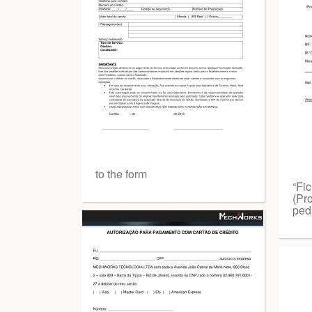
to the form
“Fic
(Pro
ped