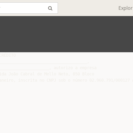
Explor
RÉDITO

_____________________________________,

_____________________, autorizo a empresa

ida João Cabral de Mello Neto, 850 Bloco

aneiro, inscrita no CNPJ sob o número 02.960.791/000127 a