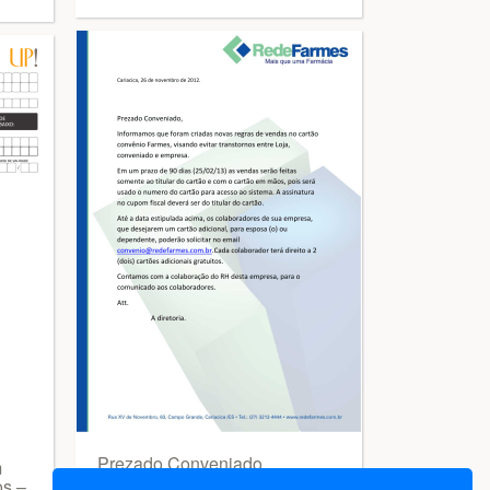
Prezado Conveniado,
m
Informamos que foram criadas
os –