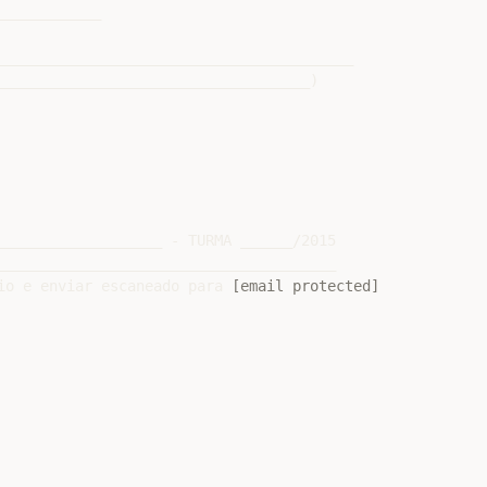
___________

_________________________________________

____________________________________)

___________________ - TURMA ______/2015

_______________________________________

io e enviar escaneado para 
[email protected]