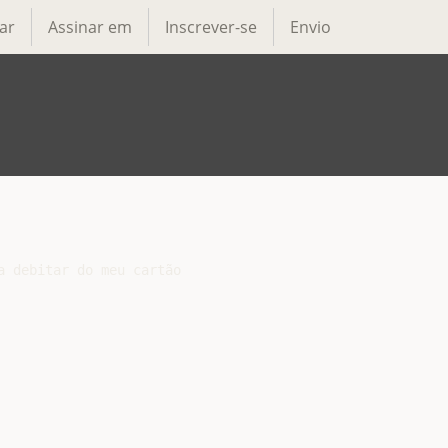
ar
Assinar em
Inscrever-se
Envio
 debitar do meu cartão
