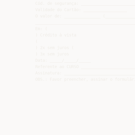
Cód. de segurança: _______________________
Validade do Cartão: __________________

O valor de: _______________ (____________
_________________________________________
Em: (

) Crédito à vista

(

) 2x sem juros (

) 3x sem juros

Data: _____/_____/_____

Referente ao CURSO ______________________
Assinatura: _____________________________
OBS.: Favor preencher, assinar o formulár