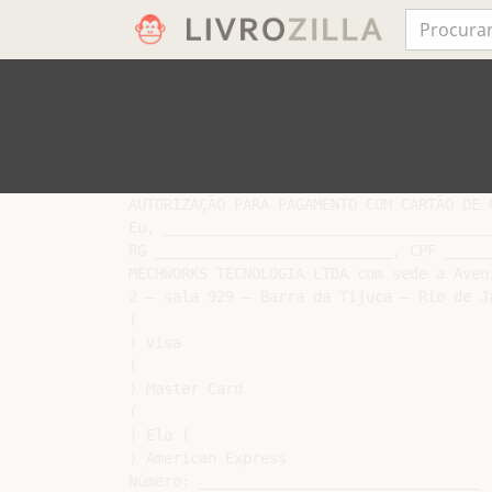
AUTORIZAÇÃO PARA PAGAMENTO COM CARTÃO DE C
Eu, _____________________________________
RG ___________________________, CPF _____
MECHWORKS TECNOLOGIA LTDA com sede a Aven
2 – sala 929 – Barra da Tijuca – Rio de J
(

) Visa

(

) Master Card

(

) Elo (

) American Express

Número: ________________________________
