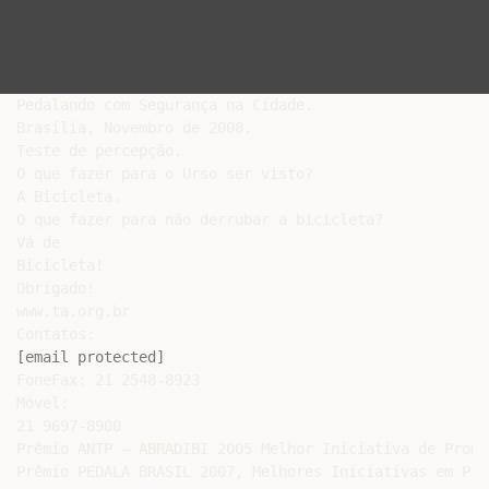
Pedalando com Segurança na Cidade.

Brasília, Novembro de 2008.

Teste de percepção.

O que fazer para o Urso ser visto?

A Bicicleta.

O que fazer para não derrubar a bicicleta?

Vá de

Bicicleta!

Obrigado!

www.ta.org.br

[email protected]
FoneFax: 21 2548-8923

Móvel:

21 9697-8900

Prêmio ANTP – ABRADIBI 2005 Melhor Iniciativa de Promo