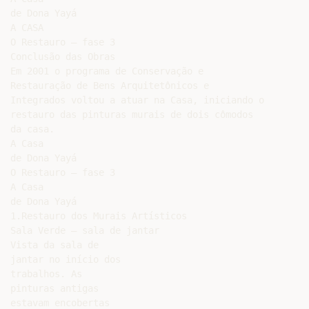
de Dona Yayá

A CASA

O Restauro – fase 3

Conclusão das Obras

Em 2001 o programa de Conservação e

Restauração de Bens Arquitetônicos e

Integrados voltou a atuar na Casa, iniciando o

restauro das pinturas murais de dois cômodos

da casa.

A Casa

de Dona Yayá

O Restauro – fase 3

A Casa

de Dona Yayá

1.Restauro dos Murais Artísticos

Sala Verde – sala de jantar

Vista da sala de

jantar no início dos

trabalhos. As

pinturas antigas

estavam encobertas
