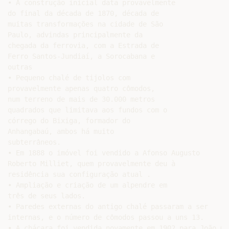
• A construção inicial data provavelmente

do final da década de 1870, década de

muitas transformações na cidade de São

Paulo, advindas principalmente da

chegada da ferrovia, com a Estrada de

Ferro Santos-Jundiaí, a Sorocabana e

outras

• Pequeno chalé de tijolos com

provavelmente apenas quatro cômodos,

num terreno de mais de 30.000 metros

quadrados que limitava aos fundos com o

córrego do Bixiga, formador do

Anhangabaú, ambos há muito

subterrâneos.

• Em 1888 o imóvel foi vendido a Afonso Augusto

Roberto Milliet, quem provavelmente deu à

residência sua configuração atual .

• Ampliação e criação de um alpendre em

três de seus lados.

• Paredes externas do antigo chalé passaram a ser

internas, e o número de cômodos passou a uns 13.

• A chácara foi vendida novamente em 1902 para João Gu