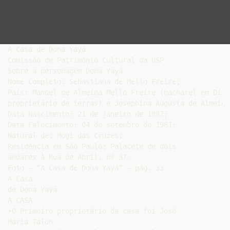
A Casa de Dona Yayá

Comissão de Patrimônio Cultural da USP

Sobre a personagem Dona Yayá

Nome Completo: Sebastiana de Mello Freire;

Pais: Manoel de Almeida Mello Freire (bacharel em Dire
proprietário de terras) e Josephina Augusta de Almeida 
Data Nascimento: 21 de janeiro de 1887;

Data Falecimento: 04 de setembro de 1961;

Natural de: Mogi das Cruzes;

Residência em São Paulo: Palacete de dois

andares à Rua de Abril, nº 37.

Foto – “A Casa de Dona Yayá” – pág. 33

A Casa

de Dona Yayá

A CASA

•O Primeiro proprietário da casa foi José

Maria Talon
