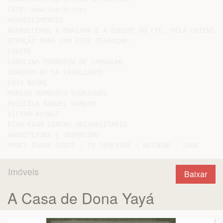
SITE: www.usp.br/cpc

AGRADECIMENTOS

AGRADECEMOS A MARIANA E A EQUIPE DO CPC, PELA ORIENTAÇÃ
ATENÇÃO PARA COM ESTE TRABALHO.

EQUIPE

CAROLINA PARADISO DE CARVALHO

JOAQUIM DE SÁ CAVALCANTE

LUIS NISHI

MARCIO HUMBERTO RODRIGUES

PRISCILA RAQUEL GARDIM

VICTOR ACORSI

FIAM FAAM CENTRO UNIVERSITÁRIO

ARQUITETURA E URBANISMO

Imóveis
Baixar
A Casa de Dona Yayá