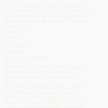
século XX.

E em 12 de dezembro de 2002 foi tombado em

instância municipal pelo Conselho Municipal de

Preservação do Patrimônio Histórico, Cultural e

Ambiental da Cidade de São Paulo ( CONPRESP).

A Casa

de Dona Yayá

A CASA

A Casa

de Dona Yayá

O RESTAURO

Identificação e Estudos

De 1989 a 1991

Implantação do programa de identificação:

•Identificação e caracterização das

pinturas dos murais de 12 ambientes da

casa;

•Análise das argamassas, tijolos e tintas;

•Levantamento métrico-arquitetônico;

•Pesquisa histórico-documental sobre a

casa e seus antigos proprietários visando

subsidiar as análises de campo e datações
