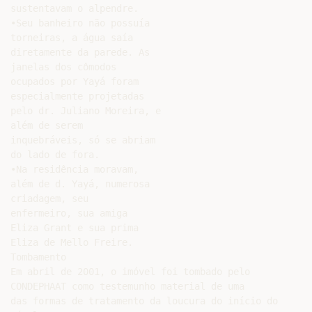
sustentavam o alpendre.

•Seu banheiro não possuía

torneiras, a água saía

diretamente da parede. As

janelas dos cômodos

ocupados por Yayá foram

especialmente projetadas

pelo dr. Juliano Moreira, e

além de serem

inquebráveis, só se abriam

do lado de fora.

•Na residência moravam,

além de d. Yayá, numerosa

criadagem, seu

enfermeiro, sua amiga

Eliza Grant e sua prima

Eliza de Mello Freire.

Tombamento

Em abril de 2001, o imóvel foi tombado pelo

CONDEPHAAT como testemunho material de uma

das formas de tratamento da loucura do início do
