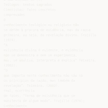
Teólogos: textos sagrados

Cientistas: fatos concretos

comprovados

O

conhecimento teológico ou religioso não

se detém à procura de evidência, mas da causa

primeira, ou seja, da revelação divina. Trujillo

(1974).

“A

existência divina é evidente, e evidência

não se demonstra e nem se experimenta,

mas, se analisa, interpreta e explica” Teixeira,

(2002).

“O

que importa neste conhecimento não são só

os princípios da razão, mas também da

revelação”. Teixeira, (2002).

real, ocorrência

de fatos, “forma de existência que se

manifesta de algum modo”. Trujillo (1974);

Conhecimento
