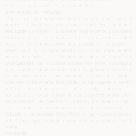
especiais para análise, compreensão e

intervenção na realidade.

“Apesar da separação “metodológica” entre os tipos de 
popular, filosófico, religioso, científico, no process
realidade do objeto, o sujeito cognoscente pode penetra
diversas áreas: ao estudar o homem, por exemplo, pode-
série de conclusões sobre sua atuação na sociedade, ba
senso comum ou na experiência cotidiana; pode-se anali
um ser biológico, verificando, com base na investigação
experimental, as relações existentes entre determinado
suas funções; pode-se questioná-lo quanto a sua origem
assim como quanto a sua liberdade; finalmente, pode-se
como ser criado pela divindade, a sua imagem e semelhan
meditar sobre o que dele dizem os textos sagrados.”

Por sua vez, essas formas de conhecimento podem coexist
mesma pessoa: um cientista voltado, por exemplo, ao est
física, pode ser crente praticante de determinada reli
filiado a um sistema filosófico e, em muitos aspectos 
cotidiana, agir segundo conhecimentos provenientes do s
comum.

Atividade
