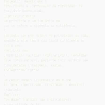
teológico: aquele que é

direcionado a compreensão da totalidade da

realidade homem-mundo.

Objetivo:detectar

um princípio e um fim único no

que se refere a essência da existência.

A

teologia tem por objeto os princípios da vida,

enquanto este tem a sua causa suficiente em

outro ser.

doutrinas com

proposições sagradas (valorativas), reveladas

pelo sobre-natural, portanto tais verdade são

consideradas infalíveis, exatas.

Teológico/Religioso

É

um conhecimento sistemático do mundo

(origem, significado, finalidade e destino);

Princípio

Implícita

“verdade” tratadas são indiscutíveis;

a uma atitude de fé;
