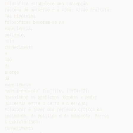
Filosófico estabelece uma concepção

raciona do universo e a vida; visão realista;

“As Hipóteses

filosóficas baseiam-se na

experiência,

portanto,

este

conhecimento

e

não

da

emerge

da

experiência

experimentação” Trujillo, (1974:12);

Questionar os problemas humanos e poder

discernir entre o certo e o errado;

Filosofar é fazer uma reflexão crítica da

sociedade, da política e da educação. Barros

& Lehfeld(1986).

Conhecimento
