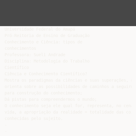
Universidade Federal do Amapá

Pró-Reitoria de Ensino de Graduação

Conhecimento e Ciência: tipos de

conhecimentos

Professora: Sueli Andrade

Disciplina: Metodologia do Trabalho

Científico

Ciência e Conhecimento Científico?

Mostra os paradigmas da ciências e suas superações, nos
orienta sobre as possibilidades de caminhos a seguirmos
para construção do conhecimento;

Dá pistas para compreendermos o mundo;

O conhecimento seja ele qual for, representa, no cenári
vida, a apropriação da realidade = totalidade das coisa
conhecidas pelo sujeito.

-

-
