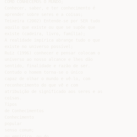
COMO CONHECEMOS O MUNDO;

Conhecer, saber, e ter conhecimento é

aprender sobre seres e a coisas;

Teixeira (2002) Entende-se por SER tudo

aquilo que existe ou que se supõe que

existe (cadeira, livro, família);

A realidade impírica abrange tudo o que

existe no universo possível;

Ruiz (1996) conhecer e pensar colocam o

universo ao nosso alcance e lhes dão

sentido, finalidade e razão de ser.

Contudo o homem torna-se o único

capaz de olhar o mundo e vê-lo, com

reconhecimento do que vê e com

atribuição de significado aos seres e as

coisas.

Tipos

de Conhecimentos

Conhecimento

popular

senso comum;

ou empírico, ou do
