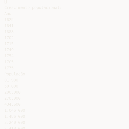


Crescimento populacional:

Ano

1625

1641

1688

1702

1715

1749

1754

1765

1775

População

01.980

50.000

200.000

270.000

434.600

1.046.000

1.486.000

2.240.000
