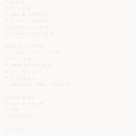
Ocupação

Colonização:

# Cias de Comércio

(Londres, Plymouth,

Corporate Colonies)

# Iniciativa Privada



América do Norte:

# Giovanni Caboto (1497)

# Terra Nova

# Entre Atlântico e

Montes Apalaches

# 13 colônias

# Jamestown (1607) Virgínia



Dificuldades:

# Inverno Pesado

# Fome

# Indígenas



Colônias


