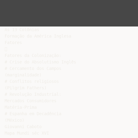
As 13 Colônias

Formação da América Inglesa

Fatores



Fatores da Colonização:

# Crise do Absolutismo Inglês

# Cercamento dos Campos

(marginalidade)

# Conflitos religiosos

(Pilgrim Fathers)

# Revolução Industrial:

Mercados Consumidores

Matéria-Prima

# Espanha em Decadência

(México)

Giovanni Caboto

Mapa Mundi séc XVI
