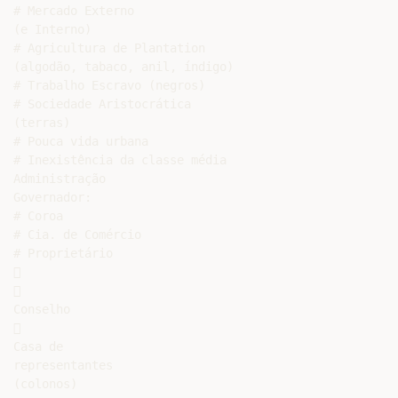
# Mercado Externo

(e Interno)

# Agricultura de Plantation

(algodão, tabaco, anil, índigo)

# Trabalho Escravo (negros)

# Sociedade Aristocrática

(terras)

# Pouca vida urbana

# Inexistência da classe média

Administração

Governador:

# Coroa

# Cia. de Comércio

# Proprietário





Conselho



Casa de

representantes

(colonos)
