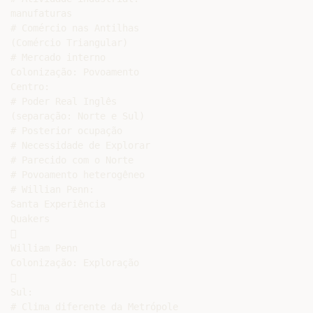
manufaturas

# Comércio nas Antilhas

(Comércio Triangular)

# Mercado interno

Colonização: Povoamento

Centro:

# Poder Real Inglês

(separação: Norte e Sul)

# Posterior ocupação

# Necessidade de Explorar

# Parecido com o Norte

# Povoamento heterogêneo

# Willian Penn:

Santa Experiência

Quakers



William Penn

Colonização: Exploração



Sul:

# Clima diferente da Metrópole
