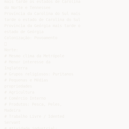
mais tarde os estados de Carolina

do Norte e Tennessee

Província da Carolina do Sul mais

tarde o estado de Carolina do Sul

Província da Geórgia mais tarde o

estado de Geórgia

Colonização: Povoamento



Norte:

# Mesmo clima da Metrópole

# Menor interesse da

Inglaterra

# Grupos religiosos: Puritanos

# Pequenas e Médias

propriedades

# Agricultura

# Comércio Interno

# Produtos: Pesca, Peles,

Madeira

# Trabalho Livre / Idented

Servant

# Atividade industrial:
