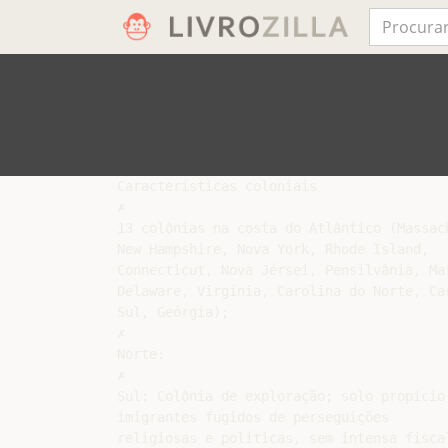
Características coloniais

✗

13 colônias na costa do Atlântico (Massach
New Hampshire, Nova York, Rhode Island,

Connecticut, Nova Jérsei, Pensilvânia, Mar
Delaware, Virgínia, Carolina do Norte, Car
Sul, Geórgia);

✗

Norte:

✗

Sul: Colônia de exploração; solo propício 
imigrantes fugidos de perseguições

religiosas e políticas, sem intensa fiscal