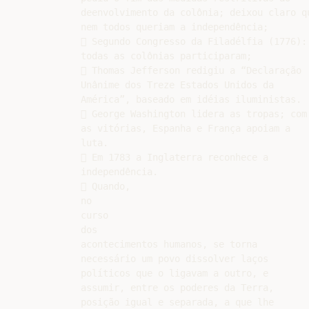
deenvolvimento da colônia; deixou claro qu
nem todos queriam a independência;

 Segundo Congresso da Filadélfia (1776):

todas as colônias participaram;

 Thomas Jefferson redigiu a “Declaração

Unânime dos Treze Estados Unidos da

América”, baseado em idéias iluministas.

 George Washington lidera as tropas; com

as vitórias, Espanha e França apoiam a

luta.

 Em 1783 a Inglaterra reconhece a

independência.

 Quando,

no

curso

dos

acontecimentos humanos, se torna

necessário um povo dissolver laços

políticos que o ligavam a outro, e

assumir, entre os poderes da Terra,

posição igual e separada, a que lhe
