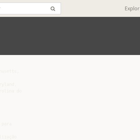
Explor
usetts,

yland,

olina do

para

ização
