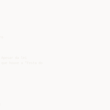
o

Apesar da lei

que houve a “Festa do


