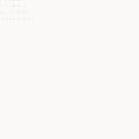
 tiranos e

s, no final,

hatma Gandhi)
