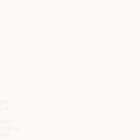
emo

 em

nte:

 têm de

tão
