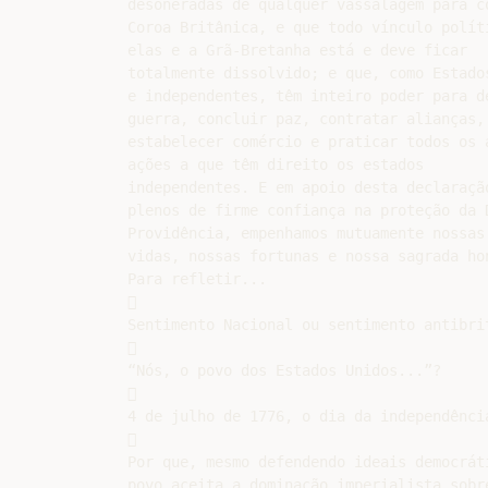
desoneradas de qualquer vassalagem para co
Coroa Britânica, e que todo vínculo políti
elas e a Grã-Bretanha está e deve ficar

totalmente dissolvido; e que, como Estados
e independentes, têm inteiro poder para de
guerra, concluir paz, contratar alianças,

estabelecer comércio e praticar todos os a
ações a que têm direito os estados

independentes. E em apoio desta declaração
plenos de firme confiança na proteção da D
Providência, empenhamos mutuamente nossas

vidas, nossas fortunas e nossa sagrada hon
Para refletir...



Sentimento Nacional ou sentimento antibrit


“Nós, o povo dos Estados Unidos...”?



4 de julho de 1776, o dia da independência


Por que, mesmo defendendo ideais democráti
povo aceita a dominação imperialista sobre