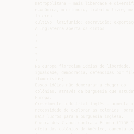
metropolitana – mais liberdade e diversifi
econômica, minifúndio, trabalho livre, mer
interno;

cultivo; latifúnido; escravidão; exportaçã
A Inglaterra aperta os cintos

➔

➔

➔

➔

➔

Na europa floreciam idéias de liberdade,

igualdade, democracia, defendidas por filó
iluministas;

Essas idéias não demoraram a chegar as

colônias, através da burguesia que estudav
Europa.

Crescimento indústrial inglês – aumenta a

necessidade de explorar as colônias, para 
mais lucros para a burguesia inglesa.

Guerra dos 7 anos contra a França (1756-17
afeta das colônias da América, aumenta os
