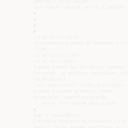
impostos e as obrigações.

Isso tudo é traduzido em leis e impostos:

●

●

●

●

Lei do Melaço (1733)

Pensilvânia é proibida de trabalhar o ferr
(1750)

Lei do Açúcar (1764)

Lei do Selo (1765)

* Houve boicote das mercadorias inglesas. 
retroceder, os conflitos continuaram, até 
Chá de Boston”

“Leis intoleráveis” (1774): a metrópole

promove ocupações militares, fecha

assembléias, aumenta a repressão...

... mas os tiros saíram pela culatra...

●

Rumo à independência

 Primeiro Congresso da Filadélfia (1774):
pediu o fim das medidas restritivas ao
