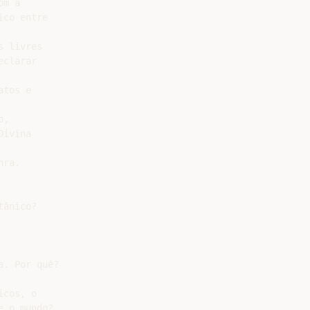
m a

co entre

 livres

clarar

tos e

,

ivina

ra.

ânico?

. Por quê?

cos, o

 o mundo?
