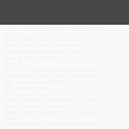
Curso de formação permanente dos Defensores

Públicos

Direito penal e execução da pena à luz da

garantia de direitos: alternativas ao

encarceramento em massa no Brasil e o

papel do Poder Judiciário

05-07-2013

Dados DEPEN – Departamento Penitenciário

Nacional nos crimes contra o patrimônio

pop. carcerária de 548.003

Grau de escolaridade:

Analfabetos – 27.813

Ensino fundamental incompleto – 231.429

Ensino fundamental completo – 62.175

Ensino superior completo – 205 (incompleto –

4083)

* Seletividade do sistema em relação aos
