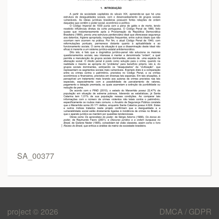
SA_00377
project © 2026
DMCA / GDPR