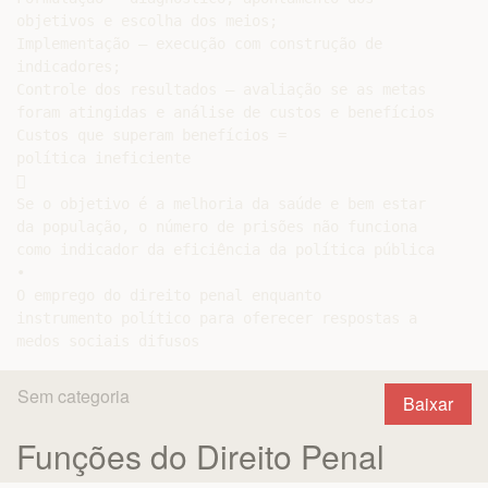
objetivos e escolha dos meios;

Implementação – execução com construção de

indicadores;

Controle dos resultados – avaliação se as metas

foram atingidas e análise de custos e benefícios

Custos que superam benefícios =

política ineficiente



Se o objetivo é a melhoria da saúde e bem estar

da população, o número de prisões não funciona

como indicador da eficiência da política pública

•

O emprego do direito penal enquanto

instrumento político para oferecer respostas a

Sem categoria
Baixar
Funções do Direito Penal