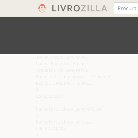
TRABALHANDO COM MAPAS

Lucas Dornelas Borges

Trabalho de Geografia

Escola Pirlimpimpim - 5° Ano B

RIO DE JANEIRO - BRASIL

1.

Localização

2.

Características geográficas

3.

Características sociais

LOCALIZAÇÃO:

•
