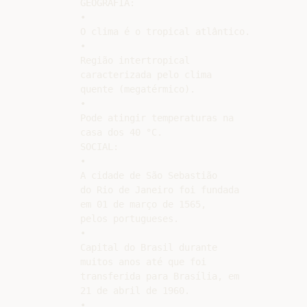
GEOGRAFIA:

•

O clima é o tropical atlântico.

•

Região intertropical

caracterizada pelo clima

quente (megatérmico).

•

Pode atingir temperaturas na

casa dos 40 °C.

SOCIAL:

•

A cidade de São Sebastião

do Rio de Janeiro foi fundada

em 01 de março de 1565,

pelos portugueses.

•

Capital do Brasil durante

muitos anos até que foi

transferida para Brasília, em

21 de abril de 1960.

•
