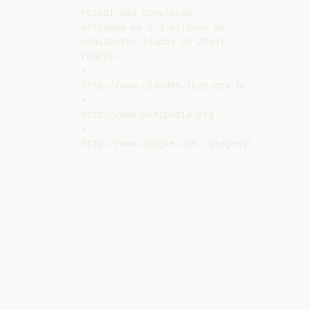
Possui uma população

estimada em 6,4 milhões de

habitantes (dados de 2014).

FONTES:

•

http://www.cidades.ibge.gov.br

•

http://www.wikipedia.org

•
