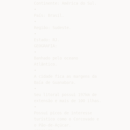
Continente: América do Sul.

•

País: Brasil.

•

Região: Sudeste.

•

Estado: RJ.

GEOGRAFIA:

•

Banhado pelo oceano

Atlântico.

•

A cidade fica as margens da

Baía de Guanabara.

•

Seu litoral possui 197km de

extensão e mais de 100 ilhas.

•

Possui picos de interesse

turístico como o Corcovado e

o Pão-de-Açúcar.
