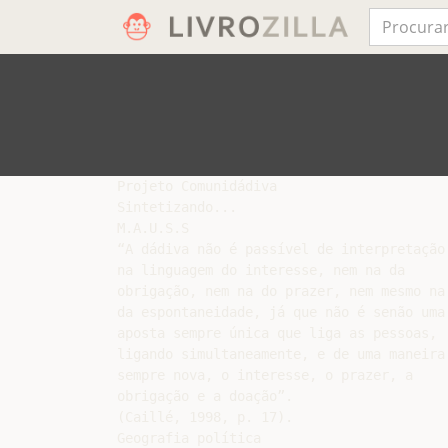
Projeto Comunidádiva

Sintetizando...

M.A.U.S.S

“A dádiva não é passível de interpretação 
na linguagem do interesse, nem na da

obrigação, nem na do prazer, nem mesmo na

da espontaneidade, já que não é senão uma

aposta sempre única que liga as pessoas,

ligando simultaneamente, e de uma maneira

sempre nova, o interesse, o prazer, a

obrigação e a doação”.

(Caillé, 1998, p. 17).

Geografia política
