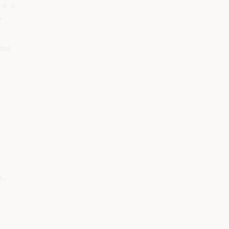
é o



os

,
