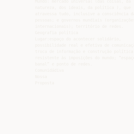
Mundo: mercado universal (das coisas, da

natureza, dos ideais, da política ), que

atravessa tudo, inclusive a consciência da
pessoas; e governos mundiais (organizações
internacionais); território de redes.

Geografia política

Lugar:espaço do acontecer solidário,

possibilidade real e efetiva de comunicaçã
troca de informação e construção política;
resistente às imposições do mundo; “espaço
banal” e ponto de redes.

Comunidádiva

Nossa
