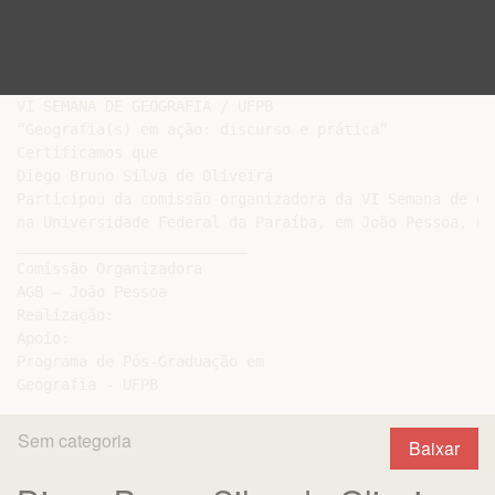
VI SEMANA DE GEOGRAFIA / UFPB

“Geografia(s) em ação: discurso e prática”

Certificamos que

Diego Bruno Silva de Oliveira

Participou da comissão organizadora da VI Semana de Ge
na Universidade Federal da Paraíba, em João Pessoa, no
__________________________

Comissão Organizadora

AGB – João Pessoa

Realização:

Apoio:

Programa de Pós-Graduação em

Sem categoria
Baixar