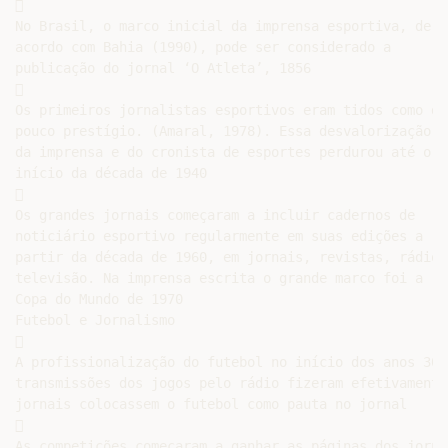


No Brasil, o marco inicial da imprensa esportiva, de

acordo com Bahia (1990), pode ser considerado a

publicação do jornal ‘O Atleta’, 1856



Os primeiros jornalistas esportivos eram tidos como de

pouco prestígio. (Amaral, 1978). Essa desvalorização

da imprensa e do cronista de esportes perdurou até o

início da década de 1940



Os grandes jornais começaram a incluir cadernos de

noticiário esportivo regularmente em suas edições a

partir da década de 1960, em jornais, revistas, rádios 
televisão. Na imprensa escrita o grande marco foi a

Copa do Mundo de 1970

Futebol e Jornalismo



A profissionalização do futebol no início dos anos 30, 
transmissões dos jogos pelo rádio fizeram efetivamente
jornais colocassem o futebol como pauta no jornal



As competições começaram a ganhar as páginas dos jornai