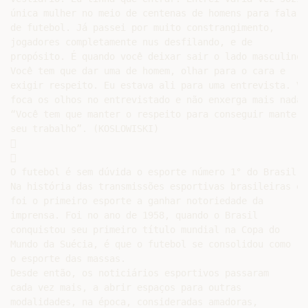
única mulher no meio de centenas de homens para falar

de futebol. Já passei por muito constrangimento,

jogadores completamente nus desfilando, e de

propósito. É quando você deixar sair o lado masculino.

Você tem que dar uma de homem, olhar para o cara e

exigir respeito. Eu estava ali para uma entrevista. Voc
foca os olhos no entrevistado e não enxerga mais nada.

“Você tem que manter o respeito para conseguir manter

seu trabalho”. (KOSLOWISKI)





O futebol é sem dúvida o esporte número 1° do Brasil.

Na história das transmissões esportivas brasileiras ele
foi o primeiro esporte a ganhar notoriedade da

imprensa. Foi no ano de 1958, quando o Brasil

conquistou seu primeiro título mundial na Copa do

Mundo da Suécia, é que o futebol se consolidou como

o esporte das massas.

Desde então, os noticiários esportivos passaram

cada vez mais, a abrir espaços para outras

modalidades, na época, consideradas amadoras,
