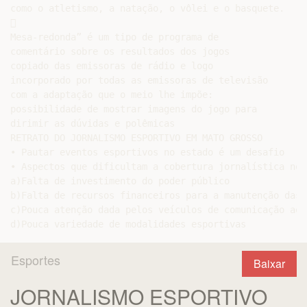
como o atletismo, a natação, o vôlei e o basquete.



Mesa-redonda” é um tipo de programa de

comentário sobre os resultados dos jogos

copiado das emissoras de rádio e logo

incorporado por todas as emissoras de televisão

com a adaptação que o meio lhe impõe:

possibilidade de mostrar imagens do jogo para

dirimir as dúvidas e polêmicas

RETRATO DO JORNALISMO ESPORTIVO EM MATO GROSSO

• Pautar eventos esportivos no estado é um desafio

• Aspectos que dificultam a cobertura jornalística no e
a)Falta de investimento do poder público

b)Falta de recursos financeiros para a manutenção das 
c)Pouca atenção dada pelos veículos de comunicação ao e
Esportes
Baixar
JORNALISMO ESPORTIVO