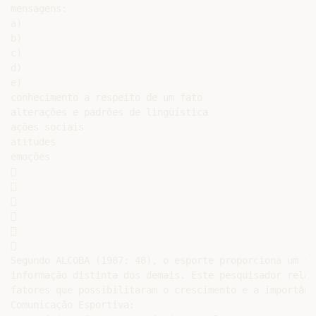
mensagens:

a)

b)

c)

d)

e)

conhecimento a respeito de um fato

alterações e padrões de lingüística

ações sociais

atitudes

emoções













Segundo ALCOBA (1987: 48), o esporte proporciona um tip
informação distinta dos demais. Este pesquisador relac
fatores que possibilitaram o crescimento e a importânc
Comunicação Esportiva:
