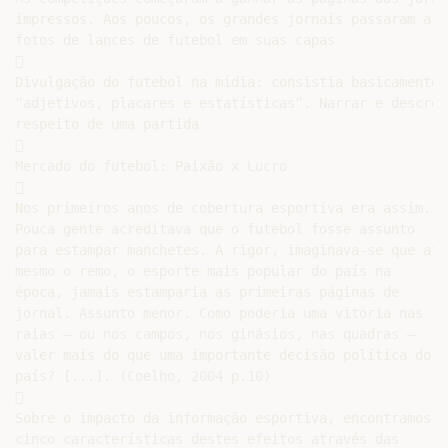
impressos. Aos poucos, os grandes jornais passaram a de
fotos de lances de futebol em suas capas



Divulgação do futebol na mídia: consistia basicamente e
“adjetivos, placares e estatísticas”. Narrar e descrev
respeito de uma partida



Mercado do futebol: Paixão x Lucro



Nos primeiros anos de cobertura esportiva era assim.

Pouca gente acreditava que o futebol fosse assunto

para estampar manchetes. A rigor, imaginava-se que até

mesmo o remo, o esporte mais popular do país na

época, jamais estamparia as primeiras páginas de

jornal. Assunto menor. Como poderia uma vitória nas

raias – ou nos campos, nos ginásios, nas quadras –

valer mais do que uma importante decisão política do

país? [...]. (Coelho, 2004 p.10)



Sobre o impacto da informação esportiva, encontramos

cinco características destes efeitos através das
