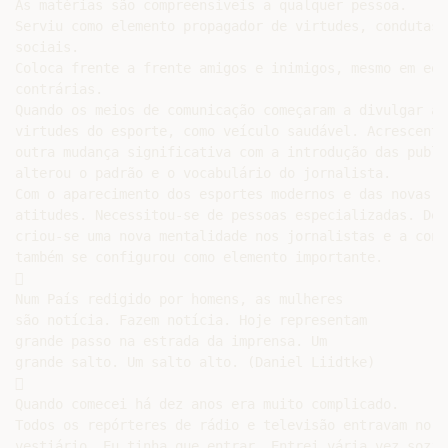
As matérias são compreensíveis a qualquer pessoa.

Serviu como elemento propagador de virtudes, condutas 
sociais.

Coloca frente a frente amigos e inimigos, mesmo em equi
contrárias.

Quando os meios de comunicação começaram a divulgar as

virtudes do esporte, como veículo saudável. Acrescento 
outra mudança significativa com a introdução das publi
alterou o padrão e o vocabulário do jornalista.

Com o aparecimento dos esportes modernos e das novas re
atitudes. Necessitou-se de pessoas especializadas. Des
criou-se uma nova mentalidade nos jornalistas e a conc
também se configurou como elemento importante.



Num País redigido por homens, as mulheres

são notícia. Fazem notícia. Hoje representam

grande passo na estrada da imprensa. Um

grande salto. Um salto alto. (Daniel Liidtke)



Quando comecei há dez anos era muito complicado.

Todos os repórteres de rádio e televisão entravam no

vestiário. Eu tinha que entrar. Entrei vária vez sozinh