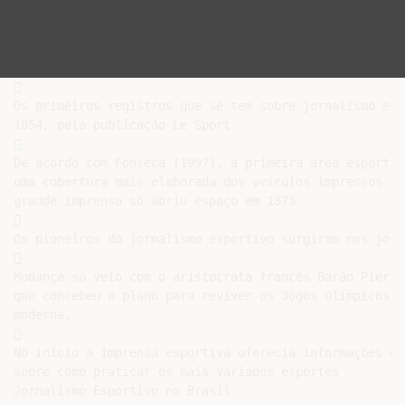


Os primeiros registros que se tem sobre jornalismo esp
1854, pela publicação Le Sport



De acordo com Fonseca (1997), a primeira área esportiv
uma cobertura mais elaborada dos veículos impressos fo
grande imprensa só abriu espaço em 1875



Os pioneiros do jornalismo esportivo surgiram nos jorn


Mudança só veio com o aristocrata francês Barão Pierre
que concebeu o plano para reviver os Jogos Olímpicos da
moderna.



No início a imprensa esportiva oferecia informações e 
sobre como praticar os mais variados esportes

Jornalismo Esportivo no Brasil
