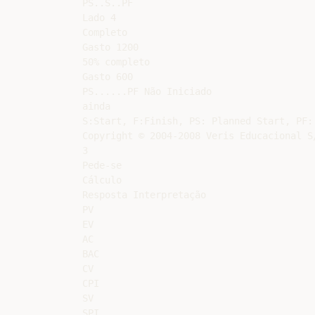
PS..S..PF

Lado 4

Completo

Gasto 1200

50% completo

Gasto 600

PS......PF Não Iniciado

ainda

S:Start, F:Finish, PS: Planned Start, PF: 
Copyright © 2004-2008 Veris Educacional S/
3

Pede-se

Cálculo

Resposta Interpretação

PV

EV

AC

BAC

CV

CPI

SV

SPI
