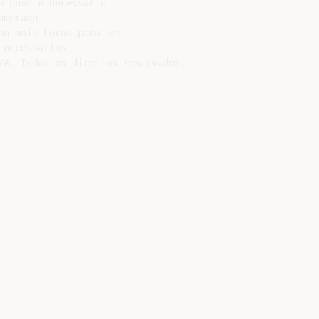
 novo é necessário

mprado

u mais horas para ser

necessárias

/A. Todos os direitos reservados.
