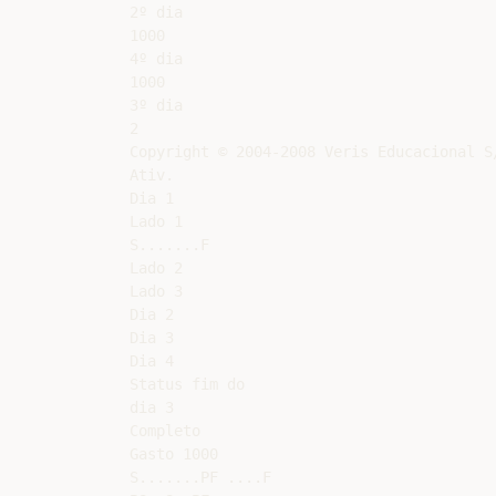
2º dia

1000

4º dia

1000

3º dia

2

Copyright © 2004-2008 Veris Educacional S
Ativ.

Dia 1

Lado 1

S.......F

Lado 2

Lado 3

Dia 2

Dia 3

Dia 4

Status fim do

dia 3

Completo

Gasto 1000

S.......PF ....F
