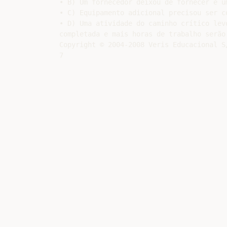
• B) Um fornecedor deixou de fornecer e um
• C) Equipamento adicional precisou ser co
• D) Uma atividade do caminho crítico levo
completada e mais horas de trabalho serão 
Copyright © 2004-2008 Veris Educacional S