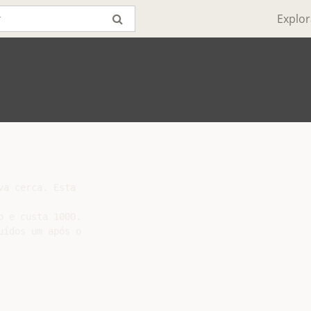
Explor
a cerca. Esta

 e custa 1000.

ídos um após o
