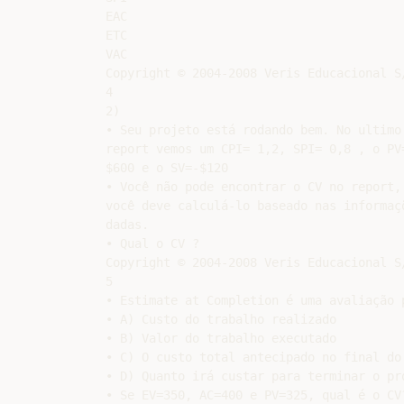
EAC

ETC

VAC

Copyright © 2004-2008 Veris Educacional S
4

2)

• Seu projeto está rodando bem. No ultimo 
report vemos um CPI= 1,2, SPI= 0,8 , o PV=
$600 e o SV=-$120

• Você não pode encontrar o CV no report, 
você deve calculá-lo baseado nas informaçõ
dadas.

• Qual o CV ?

Copyright © 2004-2008 Veris Educacional S/
5

• Estimate at Completion é uma avaliação p
• A) Custo do trabalho realizado

• B) Valor do trabalho executado

• C) O custo total antecipado no final do 
• D) Quanto irá custar para terminar o pro
• Se EV=350, AC=400 e PV=325, qual é o CV?