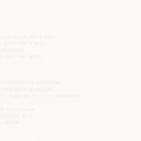
jeto custe 89% a mais

 gasto 89% a mais

planejado

 cada real gasto

originalmente planejado

ginalmente planejado

/A. Todos os direitos reservados.

e performance

ormance de

 MELHOR
