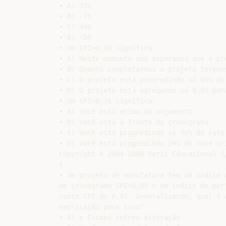
• A) 350

• B) -75

• C) 400

• D) -50

• Um CPI=0,89 significa:

• A) Neste momento nós esperamos que o pro
• B) Quanto completarmos o projeto teremos
• C) O projeto está progredindo só 89% do 
• D) O projeto está agregando só 0,89 para
• Um SPI=0,76 significa:

• A) Você está acima do orçamento

• B) Você está à frente do cronograma

• C) Você está progredindo só 76% do rate 
• D) Você está progredindo 24% do rate ori
Copyright © 2004-2008 Veris Educacional S
6

• Um projeto de manufatura tem um indice d
de cronograma SPI=0,89 e um indice de perf
custo CPI de 0,91. Generalizando, qual é a
explicação para isso?

• A) o Escopo sofreu alteração
