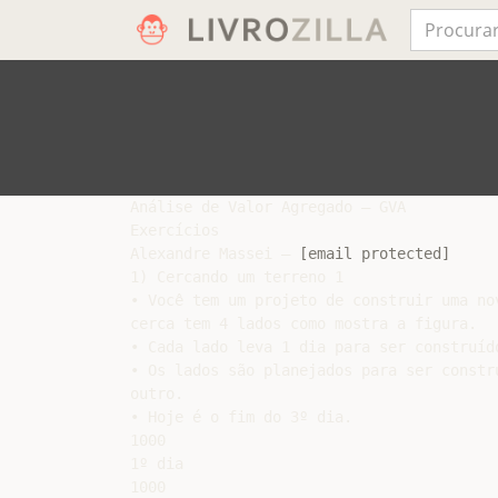
Análise de Valor Agregado – GVA

Exercícios

Alexandre Massei – 
[email protected]
1) Cercando um terreno 1

• Você tem um projeto de construir uma nov
cerca tem 4 lados como mostra a figura.

• Cada lado leva 1 dia para ser construído
• Os lados são planejados para ser constru
outro.

• Hoje é o fim do 3º dia.

1000

1º dia

1000
