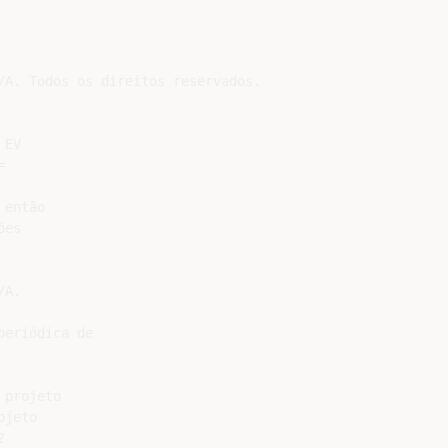
/A. Todos os direitos reservados.

EV



então

es

A.

eriódica de

projeto

jeto


