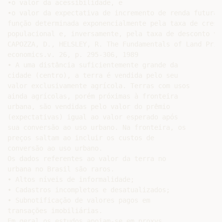
•o valor da acessibilidade, e

•o valor da expectativa de incremento de renda futura 
função determinada exponencialmente pela taxa de cresci
populacional e, inversamente, pela taxa de desconto vig
CAPOZZA, D., HELSLEY, R. The Fundamentals of Land Pric
economics.v. 26, p. 295-306, 1989

• A uma distância suficientemente grande da

cidade (centro), a terra é vendida pelo seu

valor exclusivamente agrícola. Terras com usos

ainda agrícolas, porém próximas à fronteira

urbana, são vendidas pelo valor do prêmio

(expectativas) igual ao valor esperado após

sua conversão ao uso urbano. Na fronteira, os

preços saltam ao incluir os custos de

conversão ao uso urbano.

Os dados referentes ao valor da terra no

urbana no Brasil são raros.

• Altos níveis de informalidade;

• Cadastros incompletos e desatualizados;

• Subnotificação de valores pagos em

transações imobiliárias.

Em geral os estudos apoiam-se em proxys
