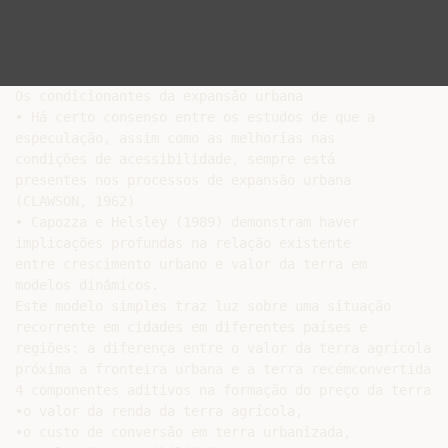
Os condicionantes da expansão urbana

• Há certo consenso entre os estudos de que a

especulação, assim como as melhorias nas

condições de acessibilidade, sempre está

presentes nos processos de expansão urbana

(CLAWSON, 1962)

• Capozza e Helsley (1989) demonstram haver

implicações profundas na relação existente

entre crescimento urbano e valor da terra em

modelos dinâmicos.

Este modelo simples traz luz sobre uma situação

recorrente em cidades em diferentes países e

regiões: a diferença entre o valor da terra agrícola

próxima a fronteira urbana e a terra recémconvertida e
4 componentes aditivos na formação do preço da terra ur
•o valor da renda da terra agrícola,

•o custo de conversão em terra urbanizada,
