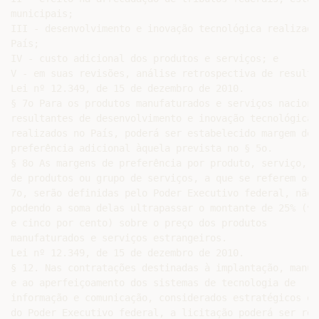
municipais;

III - desenvolvimento e inovação tecnológica realizados
País;

IV - custo adicional dos produtos e serviços; e

V - em suas revisões, análise retrospectiva de resultad
Lei nº 12.349, de 15 de dezembro de 2010.

§ 7o Para os produtos manufaturados e serviços nacionai
resultantes de desenvolvimento e inovação tecnológica

realizados no País, poderá ser estabelecido margem de

preferência adicional àquela prevista no § 5o.

§ 8o As margens de preferência por produto, serviço, gr
de produtos ou grupo de serviços, a que se referem os §
7o, serão definidas pelo Poder Executivo federal, não

podendo a soma delas ultrapassar o montante de 25% (vin
e cinco por cento) sobre o preço dos produtos

manufaturados e serviços estrangeiros.

Lei nº 12.349, de 15 de dezembro de 2010.

§ 12. Nas contratações destinadas à implantação, manute
e ao aperfeiçoamento dos sistemas de tecnologia de

informação e comunicação, considerados estratégicos em 
do Poder Executivo federal, a licitação poderá ser rest