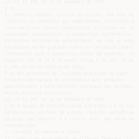
Lei nº 12.349, de 15 de dezembro de 2010.

§ 1o ..................................................
I - admitir, prever, incluir ou tolerar, nos atos de c
cláusulas ou condições que comprometam, restrinjam ou

frustrem o seu caráter competitivo, inclusive nos casos
sociedades cooperativas, e estabeleçam preferências ou

distinções em razão da naturalidade, da sede ou domicíl
licitantes ou de qualquer outra circunstância impertine
irrelevante para o específico objeto do contrato, ress
disposto nos §§ 5o a 12 deste artigo e no art. 3o da Le
8.248, de 23 de outubro de 1991;

§ 5o Nos processos de licitação previstos no caput, po
estabelecido margem de preferência para produtos

manufaturados e para serviços nacionais que atendam a

normas técnicas brasileiras.

Lei nº 12.349, de 15 de dezembro de 2010.

§ 6o A margem de preferência de que trata o § 5o será

estabelecida com base em estudos revistos periodicament
em prazo não superior a 5 (cinco) anos, que levem em

consideração:

I - geração de emprego e renda;

II - efeito na arrecadação de tributos federais, estadu