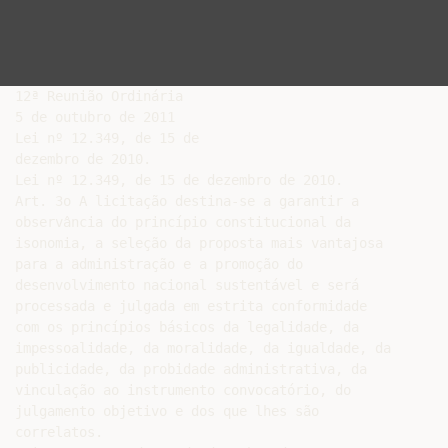
12ª Reunião Ordinária

5 de outubro de 2011

Lei nº 12.349, de 15 de

dezembro de 2010.

Lei nº 12.349, de 15 de dezembro de 2010.

Art. 3o A licitação destina-se a garantir a

observância do princípio constitucional da

isonomia, a seleção da proposta mais vantajosa

para a administração e a promoção do

desenvolvimento nacional sustentável e será

processada e julgada em estrita conformidade

com os princípios básicos da legalidade, da

impessoalidade, da moralidade, da igualdade, da

publicidade, da probidade administrativa, da

vinculação ao instrumento convocatório, do

julgamento objetivo e dos que lhes são

correlatos.
