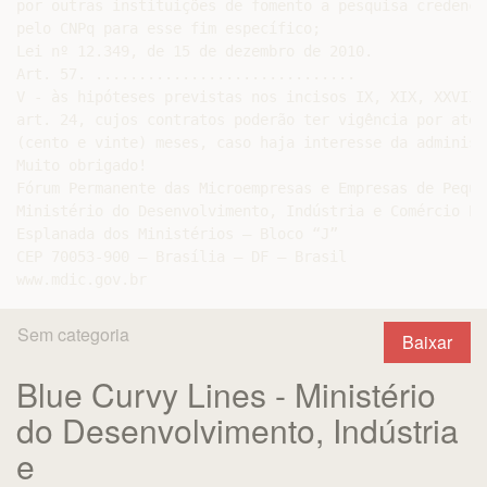
por outras instituições de fomento a pesquisa credencia
pelo CNPq para esse fim específico;

Lei nº 12.349, de 15 de dezembro de 2010.

Art. 57. ..............................

V - às hipóteses previstas nos incisos IX, XIX, XXVIII
art. 24, cujos contratos poderão ter vigência por até 1
(cento e vinte) meses, caso haja interesse da administr
Muito obrigado!

Fórum Permanente das Microempresas e Empresas de Peque
Ministério do Desenvolvimento, Indústria e Comércio Ext
Esplanada dos Ministérios – Bloco “J”

CEP 70053-900 – Brasília – DF – Brasil

Sem categoria
Baixar
Blue Curvy Lines - Ministério
do Desenvolvimento, Indústria
e