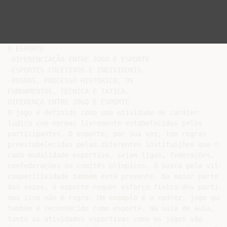
O ESPORTE

-DIFERENCIAÇÃO ENTRE JOGO E ESPORTE

-ESPORTES COLETIVOS E INDIVIDUAIS

-REGRAS, PROCESSO HISTÓRICO, OS

FUNDAMENTOS, TÉCNICA E TÁTICA.

DIFERENÇA ENTRE JOGO E ESPORTE

O jogo é definido como uma atividade de caráter

lúdico com normas livremente estabelecidas pelos

participantes. O esporte, por sua vez, tem regras

preestabelecidas pelas diferentes instituições que rege
cada modalidade esportiva, sejam ligas, federações,

confederações ou comitês olímpicos. A busca pela vitóri
competitividade também está presente. Na maior parte

das vezes, o esporte requer esforço físico dos particip
mas isso não é regra. Um exemplo é o xadrez, jogo que

também é reconhecido como esporte. Na sala de aula,

tanto as atividades esportivas como os jogos são
