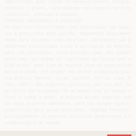
importantes, pois ajudam no desenvolvimento integral de
crianças e jovens, contribuindo nos aspectos motores,

cognitivos, afetivos e sociais.

ESPORTES INDIVIDUAIS E COLETIVOS

Os esportes classificados como individuais são aqueles 
que o praticante atua sozinho, dependendo basicamente d
mesmo para alcançar seus objetivos. Geralmente são pra
ambientes estruturados e com a utilização de materiais
para sua realização, salvo exceções como, por exemplo,
atletismo, que podem ser realizadas em locais semi-est
Além disso, esse tipo de esporte atua no desenvolviment
personalidade, por exigir uma melhor preparação psicol
sua prática (Moreno, Silva, Justino, Cotrim, Lima, Oli
Leal, 2007). Nos esportes coletivos, por sua vez, há o
de vários participantes em um mesmo time ou equipe e o
final é comum a todos. A maioria desses esportes pode 
nos mais diversos ambientes, pois não exigem espaços f
específicos para serem realizados. Segundo Teixeira (19
principalmente os esportes coletivos desenvolvem o sens