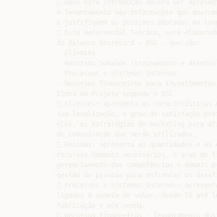
 Após esta Introdução deverá ser apresen
o levantamento das informações que mostrem
e justifiquem as posições adotadas ao long
 Este Referencial Teórico, será elaborad
do Balance Scorecard – BSC - que são:

- Clientes

- Recursos humanos (treinamento e desenvol
- Processos e Sistemas internos

- Recursos financeiros para investimentos.
Itens do Projeto segundo o BSC

 Clientes: apresenta as características d
sua localização, o grau de satisfação pret
eles, as estratégias de marketing para ati
de comunicação que serão utilizados.

 Pessoas: apresenta as quantidades e as c
recursos humanos necessários, o grau de tr
gerenciamento das competências e demais pr
gestão de pessoas para enfrentar os desafi
 Processos e Sistemas Internos: apresenta
ligados à cadeia de valor, desde TI até lo
fabricação e pós venda.

 Recursos financeiros : levantamento dos 