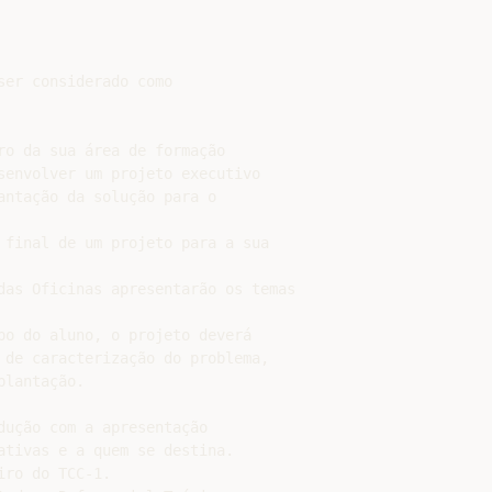
er considerado como

ro da sua área de formação

senvolver um projeto executivo

ntação da solução para o

 final de um projeto para a sua

das Oficinas apresentarão os temas

po do aluno, o projeto deverá

 de caracterização do problema,

lantação.

ução com a apresentação

ativas e a quem se destina.

ro do TCC-1.
