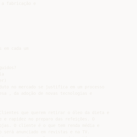
a fabricação e

 em cada um

uidos?

a

r)

duto no mercado se justifica em um processo

esa , da adoção de novas tecnologias e

Clientes que querem retirar o óleo da dieta e

e e rapidez no preparo das refeições. O

ojas. O cliente é o que tem renda média e

o será anunciado em revistas e na TV.
