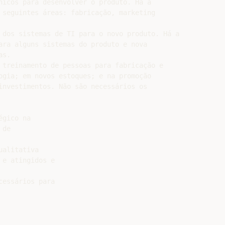
nicos para desenvolver o produto. Há a

 seguintes áreas: fabricação, marketing

 dos sistemas de TI para o novo produto. Há a

ara alguns sistemas do produto e nova

s.

 treinamento de pessoas para fabricação e

ogia; em novos estoques; e na promoção

investimentos. Não são necessários os

gico na

de

alitativa

e atingidos e

essários para
