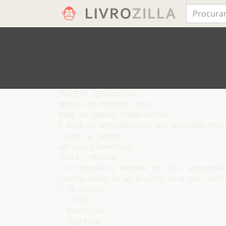
PROJETO TECNOLÓGICO

MODELO DE PROJETO FINAL

PARA OS CURSOS TECNOLÓGICOS

E PARA AS APRESENTAÇÕES DAS OFICINAS PROFI
Victor W. Kenski

Adriana Clementino

TCC-1 - Modelo

 O formulário adotado no TCC-1 apresenta 
configuração de um projeto para ser realiz
 Já possui:

- Título

- Descrição

- Objetivo
