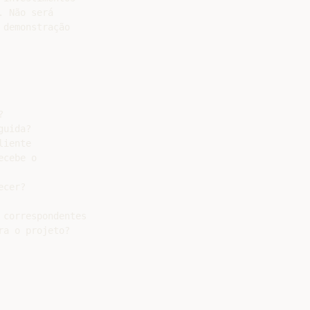
 Não será

demonstração



uida?

iente

cebe o

cer?

correspondentes

a o projeto?
