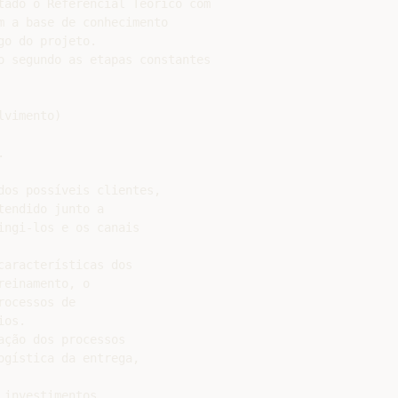
tado o Referencial Teórico com

 a base de conhecimento

o do projeto.

o segundo as etapas constantes

vimento)



os possíveis clientes,

endido junto a

ngi-los e os canais

aracterísticas dos

einamento, o

ocessos de

os.

ção dos processos

gística da entrega,

investimentos
