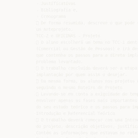
- Justificativas

- Bibliografia e,

- Cronograma

 De forma resumida, descreve o que pode s
um Anteprojeto.

TCC-2 e OFICINAS - Projeto

 O aluno escolherá um tema no TCC-1 dent
(Comercial ou Gestão de Pessoas) e irá de
que contenha os passos para a direta impla
problema levantado.

 O trabalho concluído deverá ser a etapa
implantação por quem assim o desejar.

 Da mesma forma, os alunos nos projetos 
seguindo o mesmo Roteiro de Projeto

 Levando-se em conta a exiguidade do tem
envolver apenas as fases mais importantes
do seu estudo teórico e os passos para imp
Introdução e Referencial Teórico

 O trabalho deverá começar com uma Introd
do projeto, descrição objetivos, justific
Contém as informações que estavam no rotei