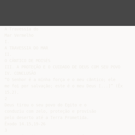
A Travessia do

Mar Vermelho

I.

A TRAVESSIA DO MAR

II.

O CÂNTICO DE MOISÉS

III. A PROTEÇÃO E O CUIDADO DE DEUS COM SEU POVO

IV. CONCLUSÃO

“O Senhor é a minha força e o meu cântico; ele

me foi por salvação; este é o meu Deus [...]” (Êx

15.2).

2

Deus tirou o seu povo do Egito e o

conduziu com zelo, proteção e provisão

pelo deserto até a Terra Prometida.

Êxodo 14.15,19-26

3
