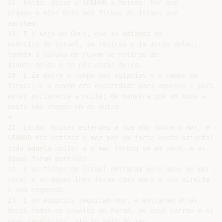
15- Então, disse o SENHOR a Moisés: Por que

clamas a mim? Dize aos filhos de Israel que

marchem.

19- E o Anjo de Deus, que ia adiante do

exército de Israel, se retirou e ia atrás deles;

também a coluna de nuvem se retirou de

diante deles e se pôs atrás deles.

20- E ia entre o campo dos egípcios e o campo de

Israel; e a nuvem era escuridade para aqueles e para

estes esclarecia a noite; de maneira que em toda a

noite não chegou um ao outro.

4

21- Então, Moisés estendeu a sua mão sobre o mar, e o

SENHOR fez retirar o mar por um forte vento oriental

toda aquela noite; e o mar tornou-se em seco, e as

águas foram partidas.

22- E os filhos de Israel entraram pelo meio do mar em

seco; e as águas lhes foram como muro à sua direita e

à sua esquerda.

23- E os egípcios seguiram-nos, e entraram atrás

deles todos os cavalos de Faraó, os seus carros e os

seus cavaleiros, até ao meio do mar.
