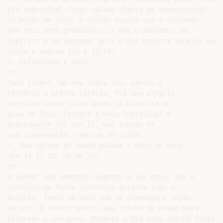
Era impossível ficar calado diante da demonstração

do poder de Deus. O Senhor espera que o adoremos

por seus atos grandiosos, e que o adoremos em

Espírito e em verdade, pois o Pai procura aqueles que

assim o adoram (Jo 4.23,24).

3. Celebrando a Deus.

18

Todo Israel, em uma única voz, cantou e

celebrou a grande vitória. Foi uma alegria

coletiva nunca vista antes na história do

povo de Deus. Celebre a Deus individual e

diariamente (Sl 100.1), mas também na

sua congregação, como um só corpo.

1. Uma coluna de nuvem guiava o povo de Deus

(Êx 13.21,22; 40.36,37).

19

O Senhor não somente resgatou o seu povo, mas o

conduziu de forma cuidadosa durante todo o

deserto. Temos um Deus que se preocupa e cuida

de nós. O Senhor enviou uma coluna de nuvem para

proteger o seu povo. Durante o dia esta coluna fazia
