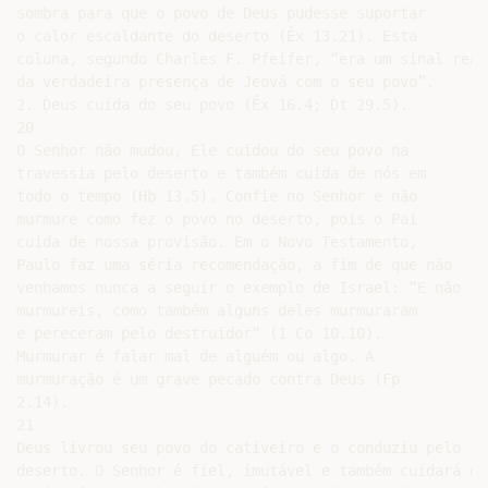
sombra para que o povo de Deus pudesse suportar

o calor escaldante do deserto (Êx 13.21). Esta

coluna, segundo Charles F. Pfeifer, “era um sinal real

da verdadeira presença de Jeová com o seu povo”.

2. Deus cuida do seu povo (Êx 16.4; Dt 29.5).

20

O Senhor não mudou, Ele cuidou do seu povo na

travessia pelo deserto e também cuida de nós em

todo o tempo (Hb 13.5). Confie no Senhor e não

murmure como fez o povo no deserto, pois o Pai

cuida de nossa provisão. Em o Novo Testamento,

Paulo faz uma séria recomendação, a fim de que não

venhamos nunca a seguir o exemplo de Israel: “E não

murmureis, como também alguns deles murmuraram

e pereceram pelo destruidor” (1 Co 10.10).

Murmurar é falar mal de alguém ou algo. A

murmuração é um grave pecado contra Deus (Fp

2.14).

21

Deus livrou seu povo do cativeiro e o conduziu pelo

deserto. O Senhor é fiel, imutável e também cuidará de
