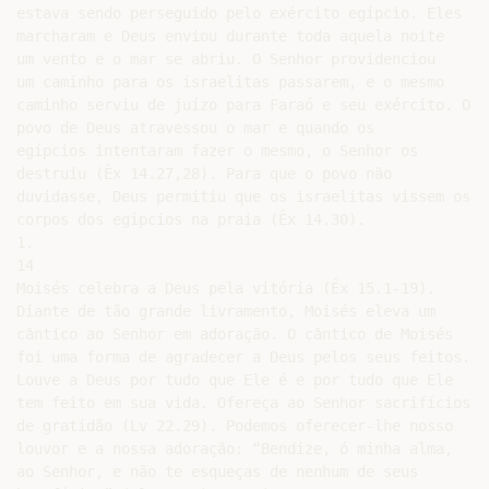
estava sendo perseguido pelo exército egípcio. Eles

marcharam e Deus enviou durante toda aquela noite

um vento e o mar se abriu. O Senhor providenciou

um caminho para os israelitas passarem, e o mesmo

caminho serviu de juízo para Faraó e seu exército. O

povo de Deus atravessou o mar e quando os

egípcios intentaram fazer o mesmo, o Senhor os

destruiu (Êx 14.27,28). Para que o povo não

duvidasse, Deus permitiu que os israelitas vissem os

corpos dos egípcios na praia (Êx 14.30).

1.

14

Moisés celebra a Deus pela vitória (Êx 15.1-19).

Diante de tão grande livramento, Moisés eleva um

cântico ao Senhor em adoração. O cântico de Moisés

foi uma forma de agradecer a Deus pelos seus feitos.

Louve a Deus por tudo que Ele é e por tudo que Ele

tem feito em sua vida. Ofereça ao Senhor sacrifícios

de gratidão (Lv 22.29). Podemos oferecer-lhe nosso

louvor e a nossa adoração: “Bendize, ó minha alma,

ao Senhor, e não te esqueças de nenhum de seus
