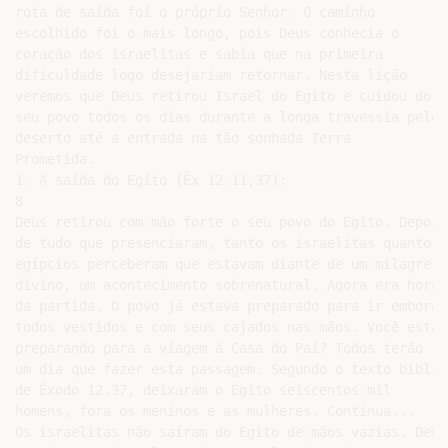
rota de saída foi o próprio Senhor. O caminho

escolhido foi o mais longo, pois Deus conhecia o

coração dos israelitas e sabia que na primeira

dificuldade logo desejariam retornar. Nesta lição

veremos que Deus retirou Israel do Egito e cuidou do

seu povo todos os dias durante a longa travessia pelo

deserto até a entrada na tão sonhada Terra

Prometida.

1. A saída do Egito (Êx 12.11,37):

8

Deus retirou com mão forte o seu povo do Egito. Depois

de tudo que presenciaram, tanto os israelitas quanto os
egípcios perceberam que estavam diante de um milagre

divino, um acontecimento sobrenatural. Agora era hora

da partida. O povo já estava preparado para ir embora,

todos vestidos e com seus cajados nas mãos. Você está

preparando para a viagem à Casa do Pai? Todos terão

um dia que fazer esta passagem. Segundo o texto bíblico
de Êxodo 12.37, deixaram o Egito seiscentos mil

homens, fora os meninos e as mulheres. Continua...

Os israelitas não saíram do Egito de mãos vazias. Deus
