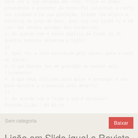
você até a sua chegada aos céus. Creia no poder

providente e protetor do nosso Pai Celestial e confie n
seu cuidado e na sua proteção. Estude com afinco a

história do povo de Deus, pois ela vai ajudá-lo a não

cair nos mesmos pecados dos israelitas.

1. De acordo com o texto bíblico de Êxodo 12.37,

quantos hebreus deixaram o Egito?

22

2. Qual foi a rota escolhida pelo Senhor para a saída

do Egito?

3. O que Moisés fez em gratidão ao Senhor pelo

livramento?

4. O que Deus utilizou para guiar e proteger o seu

povo durante a travessia pelo deserto?

23

5. De acordo com a lição o que é murmurar?

Sem categoria
Baixar
Lição em Slide igual a Revista