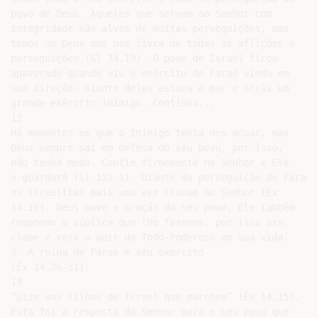
povo de Deus. Aqueles que servem ao Senhor com

integridade são alvos de muitas perseguições, mas

temos um Deus que nos livra de todas as aflições e

perseguições (Sl 34.19). O povo de Israel ficou

apavorado quando viu o exército de Faraó vindo em

sua direção. Diante deles estava o mar e atrás um

grande exército inimigo. Continua...

12

Há momentos em que o Inimigo tenta nos acuar, mas

Deus sempre sai em defesa do seu povo, por isso,

não tenha medo. Confie firmemente no Senhor e Ele

o guardará (Sl 121.1). Diante da perseguição de Faraó

os israelitas mais uma vez clamam ao Senhor (Êx

14.10). Deus ouve a oração do seu povo, Ele também

responde a súplica que lhe fazemos, por isso ore,

clame e veja o agir do Todo-Poderoso em sua vida.

3. A ruína de Faraó e seu exército

(Êx 14.26-31).

13

“Dize aos filhos de Israel que marchem” (Êx 14.15).

Esta foi a resposta do Senhor para o seu povo que
