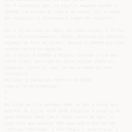
24- E aconteceu que, na vigília daquela manhã, o

SENHOR, na coluna de fogo e de nuvem, viu o campo

dos egípcios; e alvoroçou o campo dos egípcios,

5

25- e tirou-lhes as rodas dos seus carros, e fê-los

andar dificultosamente. Então, disseram os egípcios:

Fujamos da face de Israel, porque o SENHOR por eles

peleja contra os egípcios.

26- E disse o SENHOR a Moisés: Estende a tua mão

sobre o mar, para que as águas tornem sobre os

egípcios, sobre os seus carros e sobre os seus

cavaleiros.

Partida: A saída dos hebreus do Egito

rumo à terra prometida.

6

7

Na lição de hoje veremos como se deu a saída dos

hebreus do Egito. Você pode imaginar a alegria do

povo hebreu? Deus tem o tempo certo de agir. O

povo teve que esperar 430 anos até o dia da tão

esperada liberdade. O dia chegou e quem traçou a
