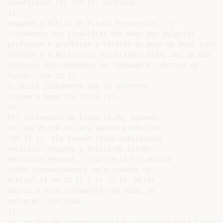
benefícios” (Sl 103.2). Continua...

15

Segundo a Bíblia de Estudo Pentecostal, “o

livramento dos israelitas das mãos dos egípcios

prefigura e profetiza a vitória do povo de Deus sobre

Satanás e o Anticristo nos últimos dias; daí um dos

cânticos dos redimidos ser chamado o ‘cântico de

Moisés’ (Ap 15.3).

2. Miriã juntamente com as mulheres

louvam a Deus (Êx 15.20,21).

16

Por intermédio de Êxodo 15.20, podemos

ver que Miriã não era apenas profetisa

(Nm 12.2), ela também tinha habilidades

musicais. Segundo a Bíblia de Estudo

Aplicação Pessoal, “a profecia e a música

estão frequentemente relacionadas na

Bíblia” (1 Sm 10.5; 1 Cr 25.1). Miriã

adorou a Deus juntamente com todas as

mulheres. Continua...

17

Foi um dia de grande alegria e celebração para Israel.
