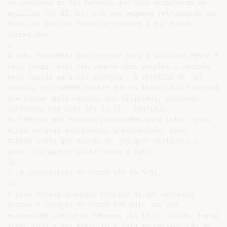
os abençoou de tal maneira que eles despojaram os

egípcios (Êx 12.36). Era uma pequena retribuição por

todos os anos de trabalho escravo a que foram

submetidos.

9

A rota escolhida pelo Senhor para a saída do Egito foi 
mais longa, pois nem sempre Deus escolhe o caminho

mais rápido para nos abençoar. O objetivo de tal

escolha era também evitar que os israelitas tivessem

que passar pelo caminho dos filisteus, evitando

confronto com eles (Êx 13.17). Continua...

Os hebreus não estavam preparados para lutar, pois

ainda estavam acostumados à escravidão. Deus

também sabia que diante de qualquer obstáculo o

povo iria querer voltar para o Egito.

10

2. A perseguição de Faraó (Êx 14.5-9).

11

O povo estava acampado próximo do mar Vermelho

quando o coração de Faraó foi mais uma vez

endurecido contra os hebreus (Êx 14.5). Então, Faraó

tomou todo o seu exército e saiu em perseguição ao
