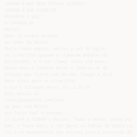
SABIAM O QUE DEUS ESTAVA DIZENDO?

SABIAM O QUE FAZER EM

RESPOSTA A ELE?

O CHAMADO DE

MOISÉS

Deus já estava atuando

ao redor de Moisés

Muito tempo depois, morreu o rei do Egito.

Os israelitas gemiam e clamavam debaixo da

escravidão; e o seu clamor subiu até Deus.

Ouviu Deus o lamento deles e lembrou-se da

aliança que fizera com Abraão, Isaque e Jacó.

Deus olhou para os israelitas

e viu a situação deles. Ex. 2.23-25

Deus buscou um

relaciponamento contínuo

de amor com Moisés,

que fosse real e pessoal.

12 Disse o SENHOR a Moisés: “Suba o monte, venha até

mim, e fique aqui; e lhe darei as tábuas de pedra com a
lei e os mandamentos que escrevi para a instrução do
