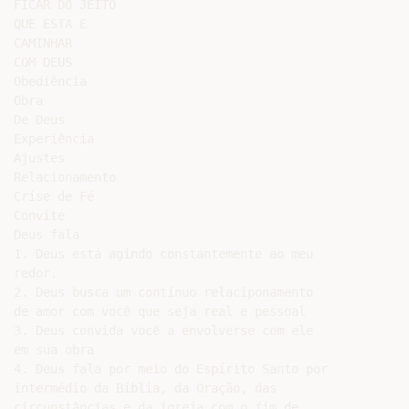
FICAR DO JEITO

QUE ESTÁ E

CAMINHAR

COM DEUS

Obediência

Obra

De Deus

Experiência

Ajustes

Relacionamento

Crise de Fé

Convite

Deus fala

1. Deus está agindo constantemente ao meu

redor.

2. Deus busca um contínuo relaciponamento

de amor com você que seja real e pessoal

3. Deus convida você a envolverse com ele

em sua obra

4. Deus fala por meio do Espírito Santo por

intermédio da Bíblia, da Oração, das

circunstâncias e da igreja com o fim de
