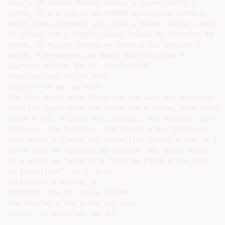
povo”. 15 Quando Moisés subiu, a nuvem cobriu o

monte, 16 e a glória do SENHOR permaneceu sobre o

monte Sinai. Durante seis dias a nuvem cobriu o monte.

No sétimo dia o SENHOR chamou Moisés do interior da

nuvem. 18 Moisés entrou na nuvem e foi subindo o

monte. E permaneceu no monte quarenta dias e

quarenta noites. Ex 24. 12;15;16;18

Deus convidou Moisés para

envolver-se em sua obra

Por isso desci para livrá-los das mãos dos egípcios e

tirá-los daqui para uma terra boa e vasta, onde manam

leite e mel: a terra dos cananeus, dos hititas, dos

amorreus, dos ferezeus, dos heveus e dos jebuseus.

Pois agora o clamor dos israelitas chegou a mim, e tenh
visto como os egípcios os oprimem. Vá, pois, agora;

eu o envio ao faraó para tirar do Egito o meu povo,

os israelitas”. Ex 3. 8-10

Certamente o SENHOR, o

Soberano, não faz coisa alguma

sem revelar o seu plano aos seus
