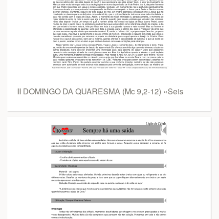
II DOMINGO DA QUARESMA (Mc 9,2-12) «Seis