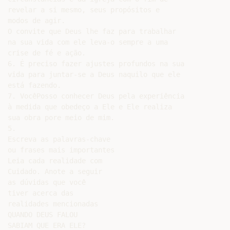
revelar a si mesmo, seus propósitos e

modos de agir.

O convite que Deus lhe faz para trabalhar

na sua vida com ele leva-o sempre a uma

crise de fé e ação.

6. É preciso fazer ajustes profundos na sua

vida para juntar-se a Deus naquilo que ele

está fazendo.

7. VocêPosso conhecer Deus pela experiência

à medida que obedeço a Ele e Ele realiza

sua obra pore meio de mim.

5.

Escreva as palavras-chave

ou frases mais importantes

Leia cada realidade com

Cuidado. Anote a seguir

as dúvidas que você

tiver acerca das

realidades mencionadas

QUANDO DEUS FALOU

SABIAM QUE ERA ELE?
