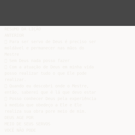
RESUMO DA LIÇÃO

ANTERIOR

 Para ser servo de Deus é preciso ser

moldável e permanecer nas mãos do

Mestre

 Sem Deus nada posso fazer

 Com a atuação de Deus em minha vida

posso realizar tudo o que Ele pode

realizar.

 Quando eu descobri onde o Mestre,

então, saberei que é lá que devo estar

 Posso conhecer Deus pela experiência

à medida que obedeço a Ele e Ele

realiza sua obra pore meio de mim.

DEUS AGE POR

MEIO DE SEUS SERVOS

VOCÊ NÃO PODE
