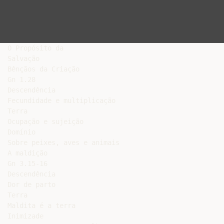
O Propósito da

Salvação

Bênçãos da Criação

Gn 1.28

Descendência

Fecundidade e multiplicação

Terra

Ocupação e sujeição

Domínio

Sobre peixes, aves e animais

A maldição

Gn 3.15-16

Descendência

Dor de parto

Terra

Maldita é a terra

Inimizade
