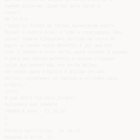
também disseram: Quem nos dará carne a

comer?"

Nm 14.2-4

"Todos os filhos de Israel murmuraram contra

Moisés e contra Arão; e toda a congregação lhes

disse: Tomara tivéssemos morrido na terra do

Egito ou mesmo neste deserto! E por que nos

traz o Senhor a esta terra, para cairmos à espada

e para que nossas mulheres e nossas crianças

sejam por presa? Não nos seria melhor

voltarmos para o Egito? E diziam uns aos

outros: Levantemos um capitão e voltemos para

o Egito."

Jetro

O que Jetro faz para Israel?

Reconhece que somente

YAHWEH é Deus – Ex 18.10





Oferece sacrifícios - Ex 18.12

Romanos 6.17-18, 22
