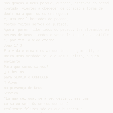
Mas graças a Deus porque, outrora, escravos do pecado,

contudo, viestes a obedecer de coração à forma de

doutrina a que fostes entregues;

e, uma vez libertados do pecado,

fostes feitos servos da justiça.

Agora, porém, libertados do pecado, transformados em

servos de Deus, tendes o vosso fruto para a santificaçã
e, por fim, a vida eterna

João 17.3

E a vida eterna é esta: que te conheçam a ti, o

único Deus verdadeiro, e a Jesus Cristo, a quem

enviaste

Para que somos salvos?

 Libertos

para SERVIR e CONHECER

 Viver

na presença de Deus

Serviço

“Eu não sei qual será seu destino, mas uma

coisa eu sei. Os únicos que serão

realmente felizes são os que buscaram e
