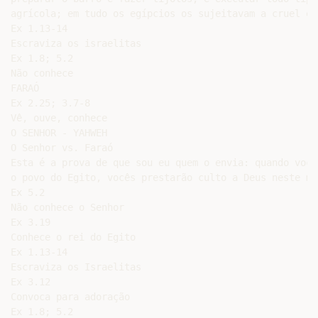
agrícola; em tudo os egípcios os sujeitavam a cruel es
Ex 1.13-14

Escraviza os israelitas

Ex 1.8; 5.2

Não conhece

FARAÓ

Ex 2.25; 3.7-8

Vê, ouve, conhece

O SENHOR - YAHWEH

O Senhor vs. Faraó

Esta é a prova de que sou eu quem o envia: quando você 
o povo do Egito, vocês prestarão culto a Deus neste mon
Ex 5.2

Não conhece o Senhor

Ex 3.19

Conhece o rei do Egito

Ex 1.13-14

Escraviza os Israelitas

Ex 3.12

Convoca para adoração

Ex 1.8; 5.2
