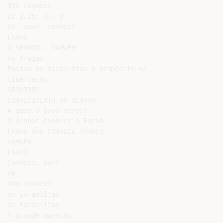
Não conhece

Ex 2.25; 3.7-8

Vê, ouve, conhece

FARAÓ

O SENHOR - YAHWEH

As Pragas

Ensina os israelitas o propósito da

libertação:

SERVIREM

CONHECIMENTO DO SENHOR

A quem o povo serve?

O Senhor conhece a Faraó

FARAÓ NÃO CONHECE YAHWEH

YAHWEH

FARAÓ

Conhece, ouve

Vê

Não conhece

os israelitas

Os israelitas

A grande questão:
