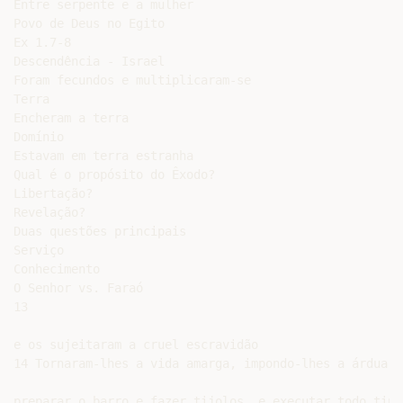
Entre serpente e a mulher

Povo de Deus no Egito

Ex 1.7-8

Descendência - Israel

Foram fecundos e multiplicaram-se

Terra

Encheram a terra

Domínio

Estavam em terra estranha

Qual é o propósito do Êxodo?

Libertação?

Revelação?

Duas questões principais

Serviço

Conhecimento

O Senhor vs. Faraó

13

e os sujeitaram a cruel escravidão

14 Tornaram-lhes a vida amarga, impondo-lhes a árdua t
preparar o barro e fazer tijolos, e executar todo tipo