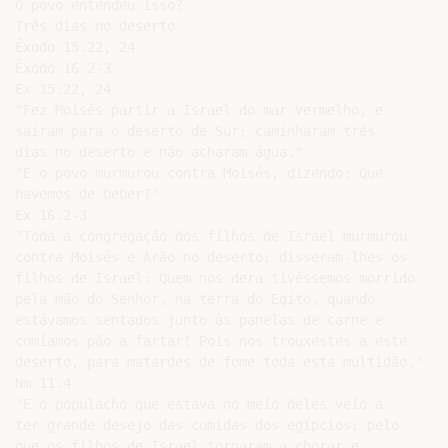
O povo entendeu isso?

Três dias no deserto

Êxodo 15.22, 24

Êxodo 16.2-3

Ex 15.22, 24

"Fez Moisés partir a Israel do mar Vermelho, e

saíram para o deserto de Sur; caminharam três

dias no deserto e não acharam água."

"E o povo murmurou contra Moisés, dizendo: Que

havemos de beber?"

Ex 16.2-3

"Toda a congregação dos filhos de Israel murmurou

contra Moisés e Arão no deserto; disseram-lhes os

filhos de Israel: Quem nos dera tivéssemos morrido

pela mão do Senhor, na terra do Egito, quando

estávamos sentados junto às panelas de carne e

comíamos pão a fartar! Pois nos trouxestes a este

deserto, para matardes de fome toda esta multidão."

Nm 11.4

"E o populacho que estava no meio deles veio a

ter grande desejo das comidas dos egípcios; pelo

que os filhos de Israel tornaram a chorar e
