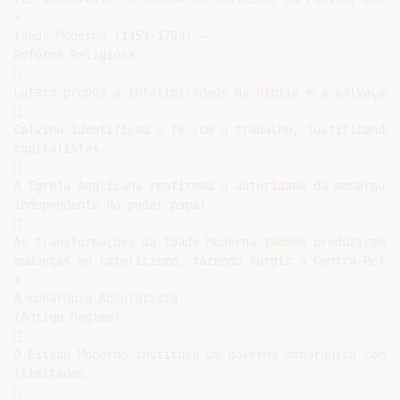
+

Idade Moderna (1453-1789) –

Reforma Religiosa



Lutero propôs a infalibilidade da Bíblia e a salvação 


Calvino identificou a fé com o trabalho, justificando 
capitalistas.



A Igreja Anglicana reafirmou a autoridade da monarquia
independente do poder papal.



As transformações da Idade Moderna também produziram al
mudanças no catolicismo, fazendo surgir a Contra-Reform
+

A monarquia Absolutista

(Antigo Regime)



O Estado Moderno instituiu um governo monárquico com po
ilimitados.


