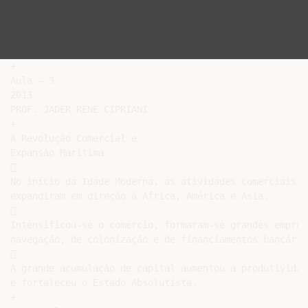
+

Aula – 3

2013

PROF. JADER RENE CIPRIANI

+

A Revolução Comercial e

Expansão Marítima



No início da Idade Moderna, as atividades comerciais e
expandiram em direção à África, América e Ásia.



Intensificou-se o comércio, formaram-se grandes empresa
navegação, de colonização e de financiamentos bancários


A grande acumulação de capital aumentou a produtividad
e fortaleceu o Estado Absolutista.

+
