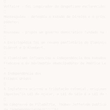


Voltaire - foi inspirador do despotismo esclarecido;



Montesquieu - defendia o Estado de Direito e o princíp
poderes;



Rousseau - propôs um governo democrático fundado na vo


A Enciclopédia foi um resumo panfletário do Iluminismo
Diderot e D’Alembert.



O Iluminismo influenciou a independência dos Estados U
Francesa e os movimentos emancipadores da América Latin
+

A Independência dos

Estados Unidos



A Inglaterra acirrou a tributação colonial, originando
Impostos”(A Lei do Açúcar, a Lei do Selo e a Lei do Chá


No Congresso de Filadélfia, Thomas Jefferson publicou 
da Independência(04/07/1776).
