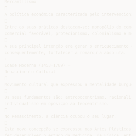
Mercantilismo



A política econômica caracterizada pelo intervencionis


Entre as suas práticas destacam-se: monopólio do comér
comercial favorável, protecionismo, colonialismo e meta


A sua principal intenção era gerar o enriquecimento da
consequentemente, fortalecer a monarquia absoluta.

+

Idade Moderna (1453-1789) –

Renascimento Cultural



Movimento cultural que expressou a mentalidade burguesa


Os seus fundamentos são: antropocentrismo, racionalismo
individualismo em oposição ao teocentrismo.



No Renascimento, a ciência ocupou o seu lugar.



Esta nova concepção se expressou nas Artes Plásticas e
fez desenvolver o estudo da Medicina, da Física, entre