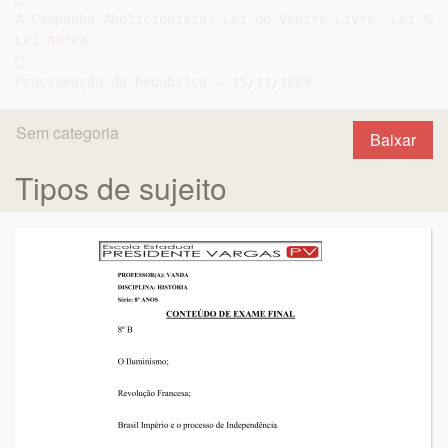
A Campanha Abolicionista: Lei do Ventre Livre, Lei Sar
Lei Áurea.



Sem categoria
Baixar
Tipos de sujeito