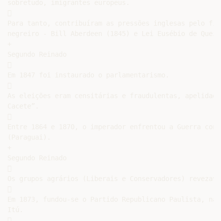
sobretudo, imigrantes europeus.



Para tanto, contribuíram as pressões inglesas pelo fim
negreiro - Bill Aberdeen (1845) e Lei Eusébio de Queir
+

Segundo Reinado



Em 1847 foi instaurado o parlamentarismo.



As eleições eram censitárias e fraudulentas, apelidada
Cacete”.



Entre 1864 e 1870, o imperador enfrentou a Guerra cont
(Paraguai).

+

Segundo Reinado



Os grupos agrários (Liberais e Conservadores) revezava


Em 1873, fundou-se o Partido Republicano Paulista, na 
Itú.


