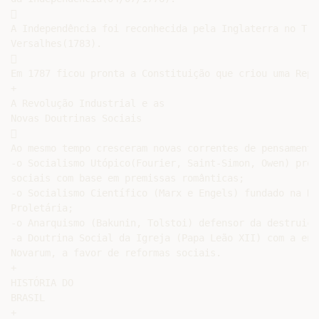


A Independência foi reconhecida pela Inglaterra no Trat
Versalhes(1783).



Em 1787 ficou pronta a Constituição que criou uma Repú
+

A Revolução Industrial e as

Novas Doutrinas Sociais



Ao mesmo tempo cresceram novas correntes de pensamento:
-o Socialismo Utópico(Fourier, Saint-Simon, Owen) prop
sociais com base em premissas românticas;

-o Socialismo Científico (Marx e Engels) fundado na Rev
Proletária;

-o Anarquismo (Bakunin, Tolstoi) defensor da destruiçã
-a Doutrina Social da Igreja (Papa Leão XII) com a enc
Novarum, a favor de reformas sociais.

+

HISTÓRIA DO

BRASIL

+
