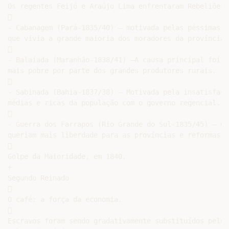
Os regentes Feijó e Araújo Lima enfrentaram Rebeliões 


- Cabanagem (Pará-1835/40) – motivada pelas péssimas c
que vivia a grande maioria dos moradores da província 


- Balaiada (Maranhão-1838/41) –A causa principal foi a
mais pobre por parte dos grandes produtores rurais.



- Sabinada (Bahia-1837/38) – Motivada pela insatisfaçã
médias e ricas da população com o governo regencial.



- Guerra dos Farrapos (Rio Grande do Sul-1835/45) – Os
queriam mais liberdade para as províncias e reformas e


Golpe da Maioridade, em 1840.

+

Segundo Reinado



O café: a força da economia.



Escravos foram sendo gradativamente substituídos pelos