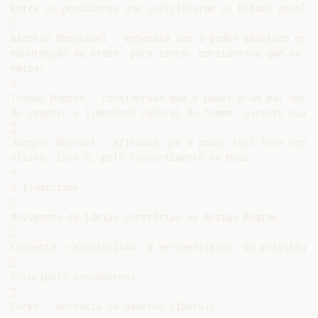
Entre os pensadores que justificaram os Estado absolut


Nicolau Maquiavel - entendia que o poder absoluto era 
manutenção da ordem; para tanto, considerava que os fi
meios;



Thomas Hobbes - considerava que o poder é um mal neces
de impedir a liberdade natural do homem, garante sua e


Jacques Bossuet - afirmava que o poder real fora conce
divino, isto é, pelo consentimento de Deus.

+

O Iluminismo



Movimento de ideias contrárias ao Antigo Regime.



Combatia o absolutismo, o mercantilismo, os privilégio


Principais pensadores:



Locke - defendia um governo liberal;
