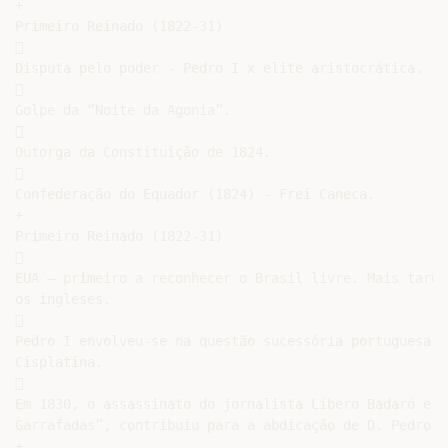
+

Primeiro Reinado (1822-31)



Disputa pelo poder - Pedro I x elite aristocrática.



Golpe da “Noite da Agonia”.



Outorga da Constituição de 1824.



Confederação do Equador (1824) - Frei Caneca.

+

Primeiro Reinado (1822-31)



EUA – primeiro a reconhecer o Brasil livre. Mais tarde
os ingleses.



Pedro I envolveu-se na questão sucessória portuguesa e
Cisplatina.



Em 1830, o assassinato do jornalista Líbero Badaró e a
Garrafadas”, contribuiu para a abdicação de D. Pedro I
+
