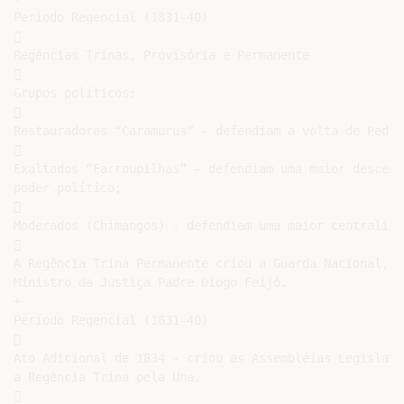
Período Regencial (1831-40)



Regências Trinas, Provisória e Permanente



Grupos políticos:



Restauradores “Caramurus” - defendiam a volta de Pedro 


Exaltados “Farroupilhas” – defendiam uma maior descent
poder político;



Moderados (Chimangos) - defendiam uma maior centraliza


A Regência Trina Permanente criou a Guarda Nacional, a
Ministro da Justiça Padre Diogo Feijó.

+

Período Regencial (1831-40)



Ato Adicional de 1834 - criou as Assembléias Legislati
a Regência Trina pela Una.


