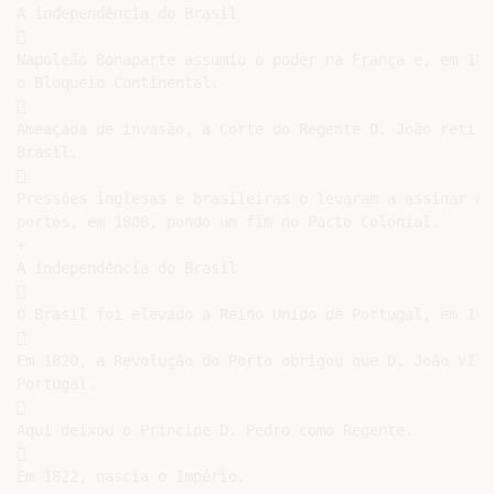
A independência do Brasil



Napoleão Bonaparte assumiu o poder na França e, em 180
o Bloqueio Continental.



Ameaçada de invasão, a Corte do Regente D. João retiro
Brasil.



Pressões inglesas e brasileiras o levaram a assinar a 
portos, em 1808, pondo um fim no Pacto Colonial.

+

A independência do Brasil



O Brasil foi elevado a Reino Unido de Portugal, em 1815


Em 1820, a Revolução do Porto obrigou que D. João VI v
Portugal.



Aqui deixou o Príncipe D. Pedro como Regente.



Em 1822, nascia o Império.
