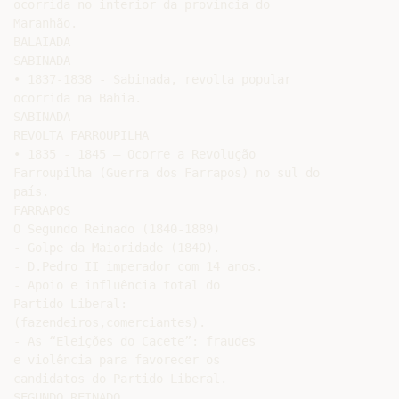
ocorrida no interior da província do

Maranhão.

BALAIADA

SABINADA

• 1837-1838 - Sabinada, revolta popular

ocorrida na Bahia.

SABINADA

REVOLTA FARROUPILHA

• 1835 - 1845 – Ocorre a Revolução

Farroupilha (Guerra dos Farrapos) no sul do

país.

FARRAPOS

O Segundo Reinado (1840-1889)

- Golpe da Maioridade (1840).

- D.Pedro II imperador com 14 anos.

- Apoio e influência total do

Partido Liberal:

(fazendeiros,comerciantes).

- As “Eleições do Cacete”: fraudes

e violência para favorecer os

candidatos do Partido Liberal.

SEGUNDO REINADO
