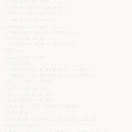
• TRATADOS DE 1810.

• DESENVOLVIMENTO DO BRASIL.

A FAMILIA REAL NO BRASIL

O SURGIMENTO DE UM PAÍS

CONGRESSO DE VIENA

• VOLTA DAS ANTIGAS MONARQUIAS.

• REVOLUÇÃO DO PORTO.

• RETORNO DA FAMILIA REAL PARA

PORTUGAL.

BRASIL X PORTUGAL

DIA DO FICO

• PRESSÃO PARA O RETORNO DE D.PEDRO I.

• PRESSÃO DOS ARISTOCRATAS BRASILEIROS

PARA D.PEDRO I FICAR.

• AMOR PELO BRASIL.

7 DE SETEMBRO DE 1922

INDEPENDÊNCIA DO BRASIL

• D.PEDRO I NÃO CUMPRE AS ORDENS

PORTUGUESAS.

• ORGANISA A MARINHA E UMA CONSTITUIÇÃO.

PRIMEIRO REINADO

• 1822 - No dia 7 de setembro, D.Pedro I, às
