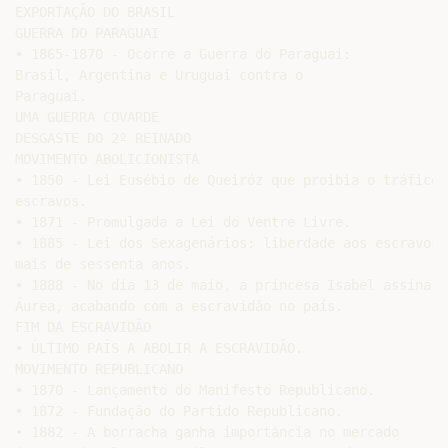
EXPORTAÇÃO DO BRASIL

GUERRA DO PARAGUAI

• 1865-1870 - Ocorre a Guerra do Paraguai:

Brasil, Argentina e Uruguai contra o

Paraguai.

UMA GUERRA COVARDE

DESGASTE DO 2º REINADO

MOVIMENTO ABOLICIONISTA

• 1850 - Lei Eusébio de Queiróz que proibia o tráfico d
escravos.

• 1871 - Promulgada a Lei do Ventre Livre.

• 1885 - Lei dos Sexagenários: liberdade aos escravos c
mais de sessenta anos.

• 1888 - No dia 13 de maio, a princesa Isabel assina a 
Áurea, acabando com a escravidão no país.

FIM DA ESCRAVIDÃO

• ÚLTIMO PAÍS A ABOLIR A ESCRAVIDÃO.

MOVIMENTO REPUBLICANO

• 1870 - Lançamento do Manifesto Republicano.

• 1872 - Fundação do Partido Republicano.

• 1882 - A borracha ganha importância no mercado
