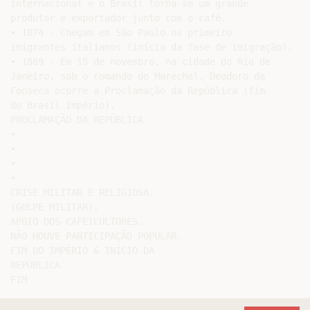
internacional e o Brasil torna-se um grande

produtor e exportador junto com o café.

• 1874 - Chegam em São Paulo os primeiro

imigrantes italianos (início da fase de imigração).

• 1889 - Em 15 de novembro, na cidade do Rio de

Janeiro, sob o comando do Marechal. Deodoro da

Fonseca ocorre a Proclamação da República (fim

do Brasil Império).

PROCLAMAÇÃO DA REPÚBLICA

•

•

•

•

CRISE MILITAR E RELIGIOSA.

(GOLPE MILITAR).

APOIO DOS CAFEICULTORES.

NÃO HOUVE PARTICIPAÇÃO POPULAR.

FIM DO IMPÉRIO & INÍCIO DA

REPÚBLICA
