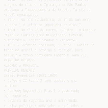
margens do riacho do Ipiranga em São Paulo,

proclama a Independência do Brasil. Início do

Brasil Monárquico.

• 1822 - No Rio de Janeiro, em 12 de outubro,

D.Pedro I é aclamado imperador do Brasil.

• 1824 - No dia 25 de março, D.Pedro I outorga a

Primeira Constituição Brasileira. Governo

autoritário, centralizador e violento.

• 1831 - Sofrendo pressões, D.Pedro I abdica do

trono do Brasil e retorna a Portugal para

assumir o trono português (morre D.João VI).

PRIMEIRO REINADO

RETORNO A PORTUGAL

PRINCIPE REGENTE

Brasil Regencial (1831-1840)

• D.Pedro II tinha 5 anos quando o pai

abdicou.

• Período Regencial: Brasil é governado

por regentes.

• Governo de regentes até a maioridade.

• Crise política: moderados x exaltados x
