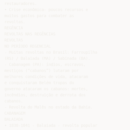
restauradores.

• Crise econômica: poucos recursos e

muitos gastos para combater as

revoltas.

REGÊNCIA

REVOLTAS NAS REGÊNCIAS

REVOLTAS

NO PERÍODO REGENCIAL

- Muitas revoltas no Brasil: Farroupilha

(RS) / Balaiada (MA) / Sabinada (BA).

- Cabanagem (PA): índios, escravos,

mestiços (“cabanos”) lutaram por

melhores condições de vida, atacaram

e conquistaram Belém tropas do

governo atacaram os cabanos: mortes,

incêndios, destruição e derrota dos

cabanos.

- Revolta do Malês no estado da Bahia.

CABANAGEM

BALAIADA

• 1838-1841 - Balaiada - revolta popular
