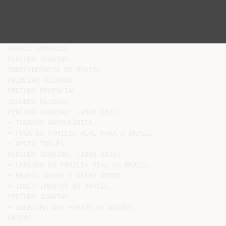
BRASIL IMPERIAL

PERÍODO JOANINO

INDEPENDÊNCIA DO BRASIL

PRIMEIRO REINADO

PERÍODO REGENCIAL

SEGUNDO REINADO

PERÍODO JOANINO: (1808-1821)

• INVASÃO NAPOLEÔNICA.

• FUGA DA FAMILIA REAL PARA O BRASIL.

• APOIO INGLÊS.

PERÍODO JOANINO: (1808-1821)

• CHEGADA DA FAMILIA REAL AO BRASIL.

• BRASIL AGORA É REINO UNIDO.

• INVESTIMENTOS NO BRASIL.

PERÍODO JOANINO

• ABERTURA DOS PORTOS AS NAÇÕES

UNIDAS.
