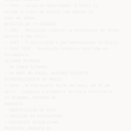
• 1840 - Golpe da Maioridade: D.Pedro II

assume o trono do Brasil com apenas 14

anos de idade.

REVOLTAS DO 2º REINADO

• 1842 - Revolução Liberal na províncias de Minas

Gerais e São Paulo.

• 1847 - É instituído o parlamentarismo no Brasil.

• 1848-1850 - Revolução Praieira ocorrida em

Pernambuco.

SEGUNDO REINADO

• UM LONGO REINADO.

• 49 ANOS NO PODER, GERANDO DESGASTE.

DESENVOLVIMENTO DO BRASIL

• 1854 - O empresário Barão de Mauá, em 30 de

abril, inaugura a primeira ferrovia brasileira.

2º REINADO: PERÍODO DE

MUDANÇAS

• MODERNIZAÇÃO DO PAÍS.

• ABOLIÇÃO DA ESCRAVATURA.

• MOVIMENTO REPÚBLICANO.

PRINCIPAL PRODUTO DE
