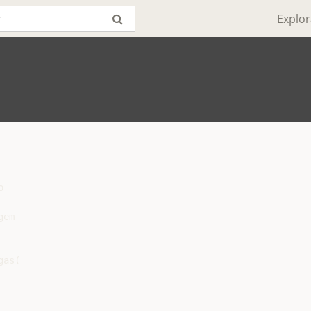
Explor


em

as(
