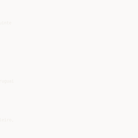
inte

uguai

eiro,
