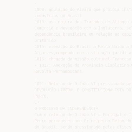
-

1808: anulação do Alvará que proibia insta
indústrias no Brasil

1810: assinatura dos Tratados de Aliança e
Comércio e Navegação com a Inglaterra, sel
dependência brasileira em relação ao capit
britânico

1815: elevação do Brasil a Reino Unido a P
Algarves,rompendo com a situação jurídica 
1816: chegada da missão cultural Francesa 
- 1817: Anexação da Província Cisplatina(U
Revolta Pernambucana.

-

1821: Retorno de D.João VI pressionado pel
REVOLUÇÃO LIBERAL E CONSTITUCIONALISTA DO

PORTO.

C)

O PROCESSO DA INDEPENDÊNCIA

Com o retorno de D.João VI a Portugal,o fi
Pedro permanece como Príncipe do Reino Uni
do Brasil, sendo pressionado pelas elites
