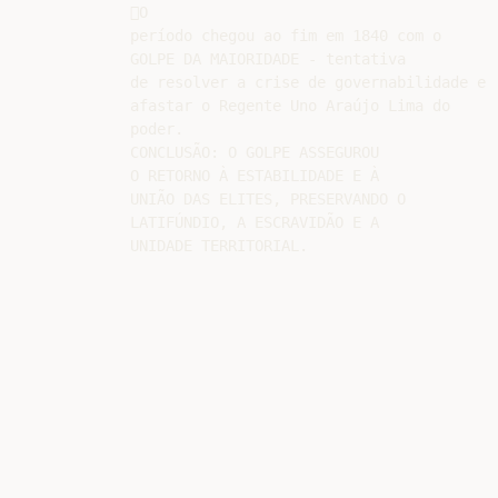
O

período chegou ao fim em 1840 com o

GOLPE DA MAIORIDADE - tentativa

de resolver a crise de governabilidade e

afastar o Regente Uno Araújo Lima do

poder.

CONCLUSÃO: O GOLPE ASSEGUROU

O RETORNO À ESTABILIDADE E À

UNIÃO DAS ELITES, PRESERVANDO O

LATIFÚNDIO, A ESCRAVIDÃO E A
