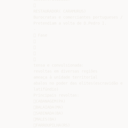


RESTAURADOR( CARAMURUS)

Burocratas e comerciantes portugueses /

Pretendiam a volta de D.Pedro I.

-

 Fase









tensa e convulsionada:

revoltas em diversas regiões

ameaça à unidade territorial

abalos no poder das elites(escravidão e

latifúndio)

Principais revoltas:

CABANAGEM(PA)

BALAIADA(MA)

SABINADA(BA)

MALES(BA)

FARROUPILHA(RS)
