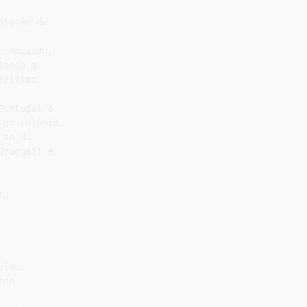
lação de

 Amizade,

ando a

alismo

ortugal e

de colônia.

ao RJ

ruguai) e

a

lho

do
