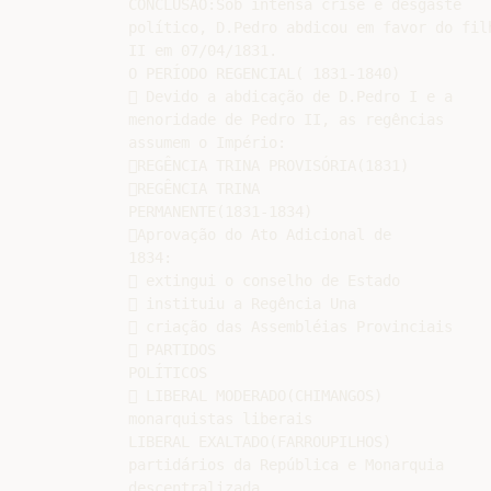
CONCLUSÃO:Sob intensa crise e desgaste

político, D.Pedro abdicou em favor do filh
II em 07/04/1831.

O PERÍODO REGENCIAL( 1831-1840)

 Devido a abdicação de D.Pedro I e a

menoridade de Pedro II, as regências

assumem o Império:

REGÊNCIA TRINA PROVISÓRIA(1831)

REGÊNCIA TRINA

PERMANENTE(1831-1834)

Aprovação do Ato Adicional de

1834:

 extingui o conselho de Estado

 instituiu a Regência Una

 criação das Assembléias Provinciais

 PARTIDOS

POLÍTICOS

 LIBERAL MODERADO(CHIMANGOS)

monarquistas liberais

LIBERAL EXALTADO(FARROUPILHOS)

partidários da República e Monarquia

descentralizada.
