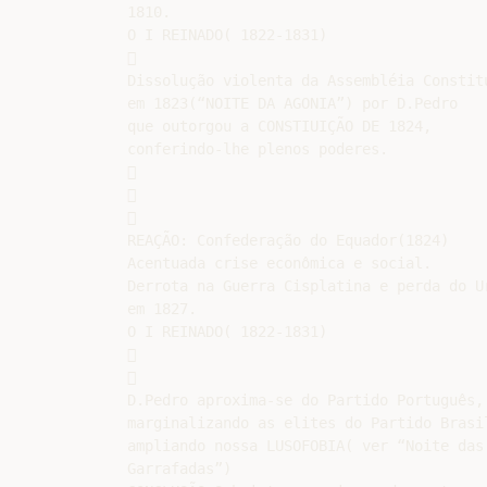
1810.

O I REINADO( 1822-1831)



Dissolução violenta da Assembléia Constitu
em 1823(“NOITE DA AGONIA”) por D.Pedro

que outorgou a CONSTIUIÇÃO DE 1824,

conferindo-lhe plenos poderes.







REAÇÃO: Confederação do Equador(1824)

Acentuada crise econômica e social.

Derrota na Guerra Cisplatina e perda do Ur
em 1827.

O I REINADO( 1822-1831)





D.Pedro aproxima-se do Partido Português,

marginalizando as elites do Partido Brasil
ampliando nossa LUSOFOBIA( ver “Noite das

Garrafadas”)
