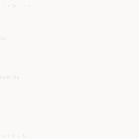
 na América

as

ndência

acordos de
