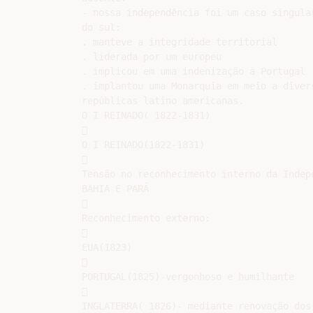
- nossa independência foi um caso singular
do sul:

. manteve a integridade territorial

. liderada por um europeu

. implicou em uma indenização à Portugal

. implantou uma Monarquia em meio a divers
repúblicas latino americanas.

O I REINADO( 1822-1831)



O I REINADO(1822-1831)



Tensão no reconhecimento interno da Indepe
BAHIA E PARÁ



Reconhecimento externo:



EUA(1823)



PORTUGAL(1825)-vergonhoso e humilhante



INGLATERRA( 1826)- mediante renovação dos 