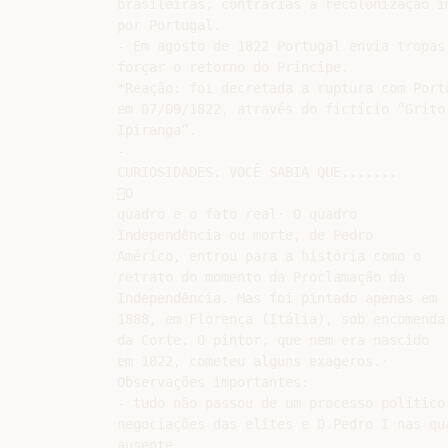
brasileiras, contrárias à recolonização im
por Portugal.

- Em agosto de 1822 Portugal envia tropas 
forçar o retorno do Príncipe.

*Reação: foi decretada a ruptura com Portu
em 07/09/1822, através do fictício “Grito 
Ipiranga”.

-

CURIOSIDADES. VOCÊ SABIA QUE.......

O

quadro e o fato real· O quadro

Independência ou morte, de Pedro

Américo, entrou para a história como o

retrato do momento da Proclamação da

Independência. Mas foi pintado apenas em

1888, em Florença (Itália), sob encomenda

da Corte. O pintor, que nem era nascido

em 1822, cometeu alguns exageros.·

Observações importantes:

- tudo não passou de um processo político 
negociações das elites e D.Pedro I nas qua
ausente.
