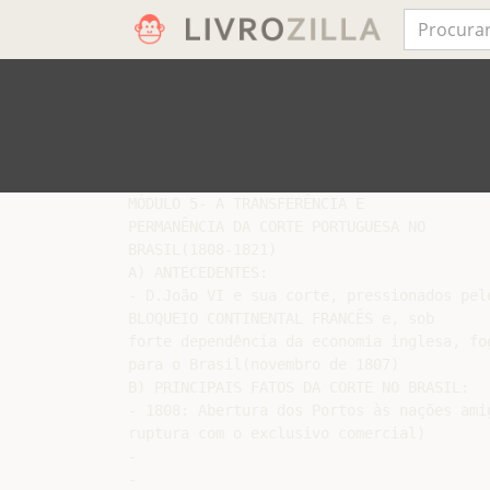
MÓDULO 5- A TRANSFERÊNCIA E

PERMANÊNCIA DA CORTE PORTUGUESA NO

BRASIL(1808-1821)

A) ANTECEDENTES:

- D.João VI e sua corte, pressionados pelo
BLOQUEIO CONTINENTAL FRANCÊS e, sob

forte dependência da economia inglesa, fog
para o Brasil(novembro de 1807)

B) PRINCIPAIS FATOS DA CORTE NO BRASIL:

- 1808: Abertura dos Portos às nações amig
ruptura com o exclusivo comercial)

-

-
