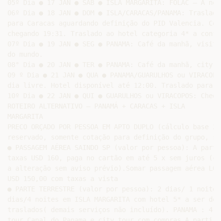
05º Dia ● 17 JAN ● SAB ● ISLA MARGARITA: FOLAC – À noi
06º Dia ● 18 JAN ● DOM ● ISLA/CARACAS/PANAMA: Traslado
para Caracas aguardando definição do PID Valencia. Con
chegando 19:31. Traslado ao hotel categoria 4* a confir
07º Dia ● 19 JAN ● SEG ● PANAMA: Café da manhã, visita
do mundo.

08° Dia ● 20 JAN ● TER ● PANAMA: Café da manhã, city t
09 º Dia ● 21 JAN ● QUA ● PANAMA/GUARULHOS ou VIRACOPO
dia livre. Hotel disponível até 12:00. Traslado para v
10º Dia ● 22 JAN ● QUI ● GUARULHOS ou VIRACOPOS: Chega
ROTEIRO ALTERNATIVO – PANAMÁ + CARACAS + ISLA

MARGARITA

PRECO ORÇADO POR PESSOA EM APTO DUPLO (cálculo base 20
reservado, somente cotação para definição do grupo, su
● PASSAGEM AÉREA SAINDO SP (valor por pessoa): A parti
taxas USD 160, paga no cartão em até 5 x sem juros (co
a alteração sem aviso prévio).Somar passagem aérea LOC
USD 150,00 com taxas a vista

● PARTE TERRESTRE (valor por pessoa): 2 dias/ 1 noite 
dias/4 noites em ISLA MARGARITA com hotel 5* a ser des
traslados( demais serviços não incluído). PANAMA : 4 d
tour Canal do Panama e city tour com compras A partir 