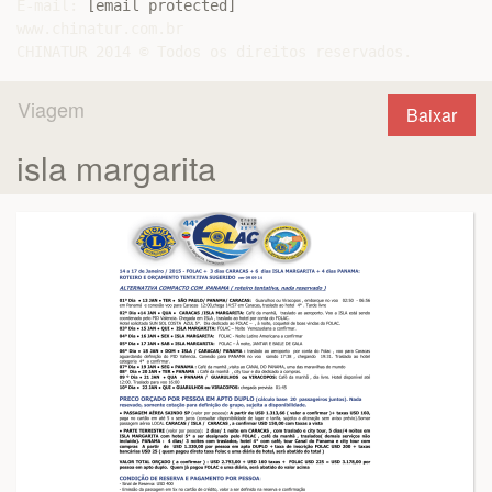
E-mail: 
[email protected]
www.chinatur.com.br

Viagem
Baixar
isla margarita