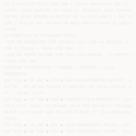
de inscrição FOLAC USD 200 + taxas bancárias USD 25 ( 
hotel, será abatido do total ). Opcional tour Panamá d
VALOR TOTAL ORÇADO a partir de (a confirmar) : USD 2.0
USD 2.428,23 por pessoa em apto duplo. Quem já pagou F
acima.

ALTERNATIVA DE PASSAGEM AEREA:

-VOO DE GUARULHOS COM AVIANCA via LIMA ou BOGOTA: A PAR
USD 1.173,61 + taxas USD 160

-VOO DE PORTO ALEGRE COM COPA VIA PANAMA : A PARTIR DE
taxas USD 160

ROTEIRO ALTERNATIVO – PANAMÁ + CARACAS + ISLA

MARGARITA

01º Dia ● 13 JAN ● TER ● SÃO PAULO/PANAMA/CARACAS: Gua
02:50 - 06:56 em Panamá e conexão vôo para Caracas 12:
4* . Tarde livre.

02º Dia ● 14 JAN ● QUA ● CARACAS/ISLA MARGARITA: Café 
ISLA está sendo coordenado pelo PID Valencia. Chegada 
Hotel solicitado SUN SOL COSTA AZUL 5*. Dia dedicado a
FOLAC.

03º Dia ● 15 JAN ● QUI ● ISLA MARGARITA: FOLAC – Noite
04º Dia ● 16 JAN ● SEX ● ISLA MARGARITA: FOLAC - Noite