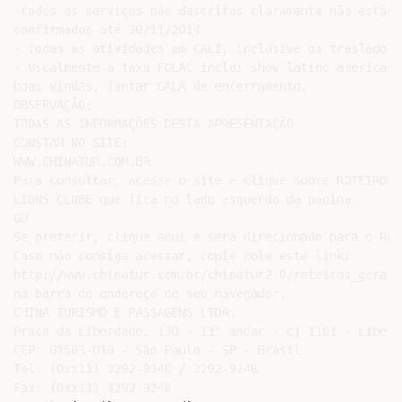
-todos os serviços não descritos claramente não estão 
confirmados até 30/11/2014

- todas as atividades em CALI, inclusive os traslados 
- Usualmente a taxa FOLAC inclui show latino americano
boas vindas, jantar GALA de encerramento.

OBSERVAÇÃO:

TODAS AS INFORMAÇÕES DESTA APRESENTAÇÃO

CONSTAM NO SITE:

WWW.CHINATUR.COM.BR

Para consultar, acesse o site e clique sobre ROTEIROS 
LIONS CLUBE que fica no lado esquerdo da página.

OU

Se preferir, clique aqui e será direcionado para o ROT
Caso não consiga acessar, copie cole este link:

http://www.chinatur.com.br/chinatur2.0/roteiros_gerais
na barra de endereço de seu navegador.

CHINA TURISMO E PASSAGENS LTDA.

Praça da Liberdade, 130 - 11° andar - cj 1101 - Liberda
CEP: 01503-010 - São Paulo - SP - Brasil

Tel: (0xx11) 3292-9240 / 3292-9246

Fax: (0xx11) 3292-9248
