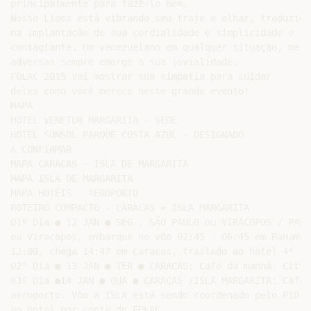
principalmente para fazê-lo bem.

Nosso Lions está vibrando seu traje e olhar, traduzido
na implantação de sua cordialidade e simplicidade e so
contagiante. Um venezuelano em qualquer situação, mesm
adversas sempre emerge a sua jovialidade.

FOLAC 2015 vai mostrar sua simpatia para cuidar

deles como você merece neste grande evento!

MAPA

HOTEL VENETUR MARGARITA - SEDE

HOTEL SUNSOL PARQUE COSTA AZUL - DESIGNADO

A CONFIRMAR

MAPA CARACAS – ISLA DE MARGARITA

MAPA ISLA DE MARGARITA

MAPA HOTÉIS - AEROPORTO

ROTEIRO COMPACTO - CARACAS + ISLA MARGARITA

01º Dia ● 12 JAN ● SEG . SÃO PAULO ou VIRACOPOS / PANA
ou Viracopos, embarque no vôo 02:45 - 06:45 em Panamá 
12:00, chega 14:47 em Caracas, traslado ao hotel 4* . 
02° Dia ● 13 JAN ● TER ● CARACAS: Café da manhã. City t
03º Dia ●14 JAN ● QUA ● CARACAS /ISLA MARGARITA: Café 
aeroporto. Vôo a ISLA está sendo coordenado pelo PID V
ao hotel por conta do FOLAC.
