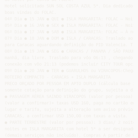
Hotel solicitado SUN SOL COSTA AZUL 5*. Dia dedicado a
boas vindas do FOLAC.

04º Dia ● 15 JAN ● QUI ● ISLA MARGARITA: FOLAC – Noite
05º Dia ● 16 JAN ● SEX ● ISLA MARGARITA: FOLAC - Noite
06º Dia ● 17 JAN ● SAB ● ISLA MARGARITA: FOLAC – À noi
07º Dia ● 18 JAN ● DOM ● ISLA / CARACAS: Traslado ao a
para Caracas aguardando definição do PID Valencia. Tra
08º Dia ● 19 JAN ● SEG ● CARACAS / PANAMA / SÃO PAUULO
manhã, dia livre. Traslado para vôo 06:13 , chegando 0
conexão com vôo 21:13 (podemos incluir CITY TOUR opcion
09º Dia ● 20 JAN ● TER ● GUARULHOS ou VIRACOPOS:Chegad
ROTEIRO COMPACTO - CARACAS + ISLA MARGARITA

PRECO ORÇADO POR PESSOA EM APTO DUPLO (cálculo base 20
somente cotação para definição do grupo, sujeita a dis
● PASSAGEM AÉREA SAINDO VIRACOPOS (valor por pessoa): 
(valor a confirmar)+ taxas USD 160, paga no cartão em 
lugar e tarifa, sujeita a alteração sem aviso prévio).
CARACAS, a confirmar USD 150,00 com taxas a vista.

● PARTE TERRESTRE (valor por pessoa): 3 dias/ 2 noite 
noites em ISLA MARGARITA com hotel 5* a ser designado 
(demais serviços não incluído). Compras A partir de US