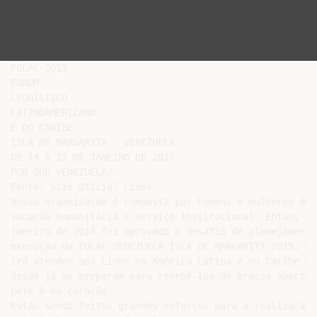
FOLAC 2015

FORUM

LEONÍSTICO

LATINOAMERICANO

E DO CARIBE

ISLA DE MARGARITA - VENEZUELA

DE 14 A 17 DE JANEIRO DE 2015

POR QUE VENEZUELA?

Fonte: Site Oficial Lions

Nossa organização é composta por homens e mulheres de 
vocação humanitária e serviço institucional. Então, co
janeiro de 2014 foi aprovado o desafio de planejamento
execução da FOLAC VENEZUELA ISLA DE MARGARITA 2015. É 
irá atender aos Lions na América Latina e no Caribe em
desde já se preparam para recebê-los de braços abertos
pele e no coração.

Estão sendo feitos grandes esforços para a realização 