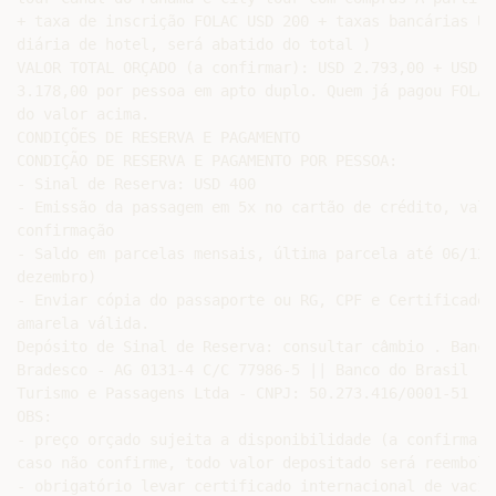
+ taxa de inscrição FOLAC USD 200 + taxas bancárias US
diária de hotel, será abatido do total )

VALOR TOTAL ORÇADO (a confirmar): USD 2.793,00 + USD 1
3.178,00 por pessoa em apto duplo. Quem já pagou FOLAC
do valor acima.

CONDIÇÕES DE RESERVA E PAGAMENTO

CONDIÇÃO DE RESERVA E PAGAMENTO POR PESSOA:

- Sinal de Reserva: USD 400

- Emissão da passagem em 5x no cartão de crédito, valo
confirmação

- Saldo em parcelas mensais, última parcela até 06/12 
dezembro)

- Enviar cópia do passaporte ou RG, CPF e Certificado 
amarela válida.

Depósito de Sinal de Reserva: consultar câmbio . Banco
Bradesco - AG 0131-4 C/C 77986-5 || Banco do Brasil - 
Turismo e Passagens Ltda - CNPJ: 50.273.416/0001-51

OBS:

- preço orçado sujeita a disponibilidade (a confirmar 
caso não confirme, todo valor depositado será reembols
- obrigatório levar certificado internacional de vacin