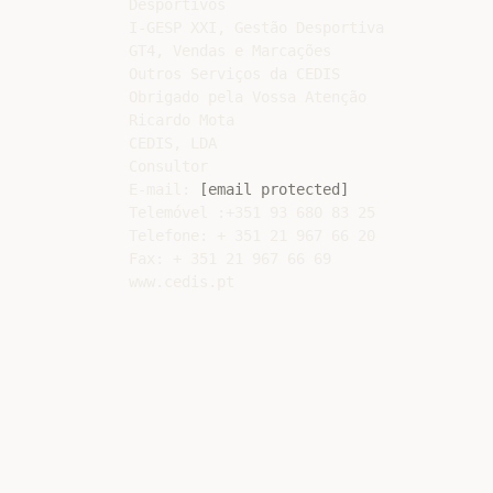
Desportivos

I-GESP XXI, Gestão Desportiva

GT4, Vendas e Marcações

Outros Serviços da CEDIS

Obrigado pela Vossa Atenção

Ricardo Mota

CEDIS, LDA

Consultor

E-mail: 
[email protected]
Telemóvel :+351 93 680 83 25

Telefone: + 351 21 967 66 20

Fax: + 351 21 967 66 69
