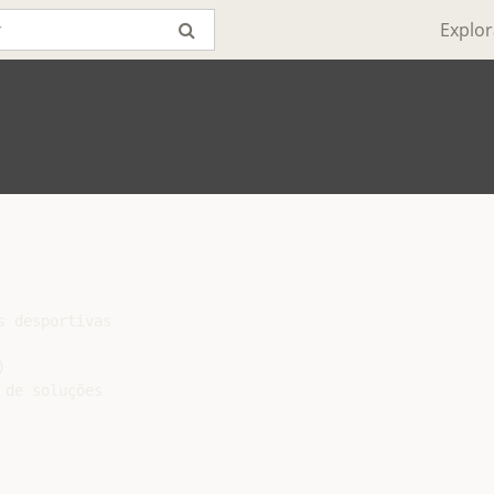
Explor
 desportivas



de soluções
