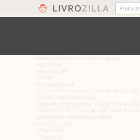
Instituto Politécnico de Bragança

19/11/2008

www.cedis.pt

A CEDIS

•Criada em 1993

•Líder de Mercado na gestão de instalações
e Lazer a Nível Nacional

•Empresa Internacional ( Espanha e Angola)
•“Core-Business” centrado no fornecimento 
para Gestão Desportiva e Lazer

•Certificações

• Parcerias

• Parcerias
