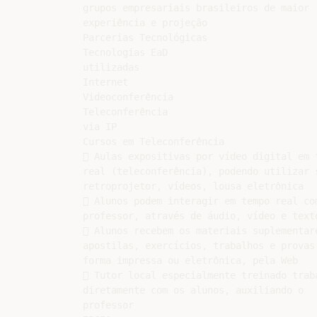
grupos empresariais brasileiros de maior

experiência e projeção

Parcerias Tecnológicas

Tecnologias EaD

utilizadas

Internet

Videoconferência

Teleconferência

via IP

Cursos em Teleconferência

 Aulas expositivas por vídeo digital em t
real (teleconferência), podendo utilizar s
retroprojetor, vídeos, lousa eletrônica

 Alunos podem interagir em tempo real com
professor, através de áudio, vídeo e texto
 Alunos recebem os materiais suplementare
apostilas, exercícios, trabalhos e provas 
forma impressa ou eletrônica, pela Web

 Tutor local especialmente treinado traba
diretamente com os alunos, auxiliando o

professor
