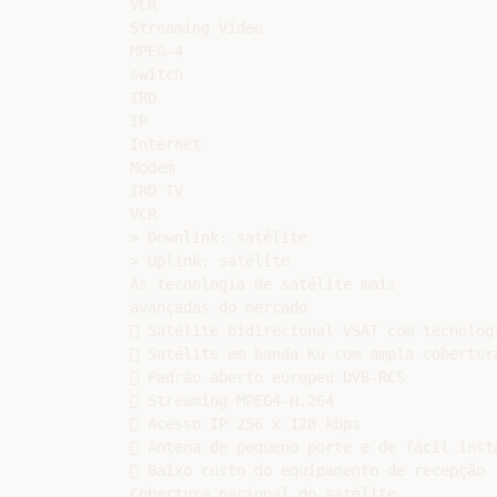
VCR

Streaming Vídeo

MPEG-4

switch

IRD

IP

Internet

Modem

IRD TV

VCR

> Downlink: satélite

> Uplink: satélite

As tecnologia de satélite mais

avançadas do mercado

 Satélite bidirecional VSAT com tecnologi
 Satélite em banda Ku com ampla cobertura
 Padrão aberto europeu DVB-RCS

 Streaming MPEG4-H.264

 Acesso IP 256 x 128 kbps

 Antena de pequeno porte e de fácil insta
 Baixo custo do equipamento de recepção

Cobertura nacional do satélite
