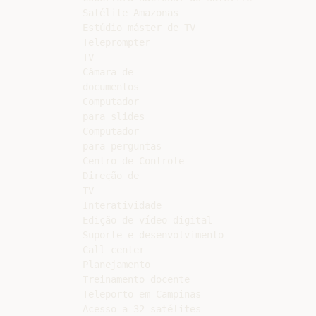
Satélite Amazonas

Estúdio máster de TV

Teleprompter

TV

Câmara de

documentos

Computador

para slides

Computador

para perguntas

Centro de Controle

Direção de

TV

Interatividade

Edição de vídeo digital

Suporte e desenvolvimento

Call center

Planejamento

Treinamento docente

Teleporto em Campinas

Acesso a 32 satélites
