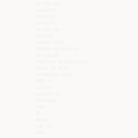
de energia

Segmento

Espacial

Satélite

36.000 km

Estação

remota VSAT

Antena parabólica

de subida

Satélite Bidirecional

Salas de aula

Streaming Vídeo

MPEG-4

switch

Geração de

Conteúdo

IRD

IP

Modem

IRD TV

HUB
