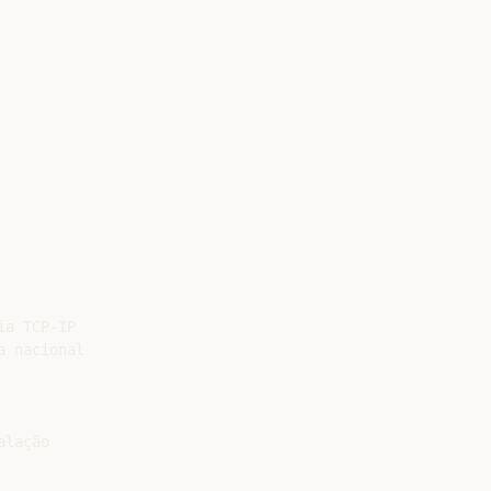
a TCP-IP

 nacional

lação
