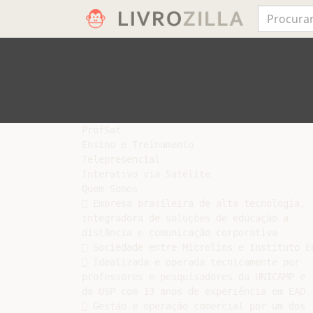
ProfSat

Ensino e Treinamento

Telepresencial

Interativo via Satélite

Quem Somos

 Empresa brasileira de alta tecnologia,

integradora de soluções de educação a

distância e comunicação corporativa

 Sociedade entre Microlins e Instituto Ed
 Idealizada e operada tecnicamente por

professores e pesquisadores da UNICAMP e

da USP com 13 anos de experiência em EAD

 Gestão e operação comercial por um dos
