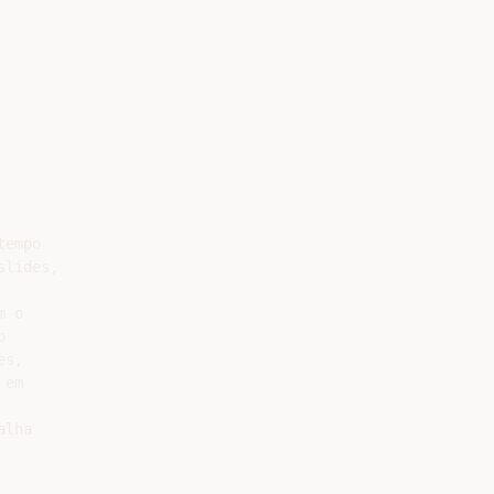
empo

lides,

 o



s,

em

lha
