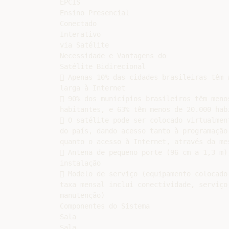
EPCIS

Ensino Presencial

Conectado

Interativo

via Satélite

Necessidade e Vantagens do

Satélite Bidirecional

 Apenas 10% das cidades brasileiras têm a
larga à Internet

 90% dos municípios brasileiros têm menos
habitantes, e 63% têm menos de 20.000 habi
 O satélite pode ser colocado virtualment
do país, dando acesso tanto à programação 
quanto o acesso à Internet, através da mes
 Antena de pequeno porte (96 cm a 1,3 m),
instalação

 Modelo de serviço (equipamento colocado 
taxa mensal inclui conectividade, serviço,
manutenção)

Componentes do Sistema

Sala

Sala
