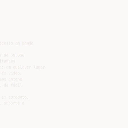
cesso em banda

 de 50.000

tantes

e em qualquer lugar

de vídeo,

ma antena

 de fácil

em comodato,

 suporte e
