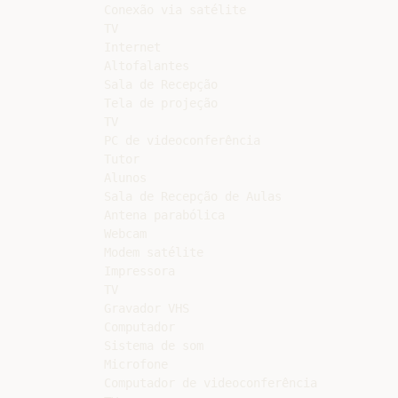
Conexão via satélite

TV

Internet

Altofalantes

Sala de Recepção

Tela de projeção

TV

PC de videoconferência

Tutor

Alunos

Sala de Recepção de Aulas

Antena parabólica

Webcam

Modem satélite

Impressora

TV

Gravador VHS

Computador

Sistema de som

Microfone

Computador de videoconferência
