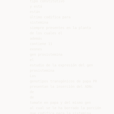
tipo constitutivo

y está

están

último codifica para

sistemina

siempre presentes en la planta

de los cuales el

además

contiene 11

exones

gen prosistemina

el

estudio de la expresión del gen

prosistemina

Los

genotipos transgénicos de papa PR

presentan la inserción del ADNc

de

de

tomate en papa y del mismo gen

al cual se le ha borrado la porción

que codifica para la sistemina.
