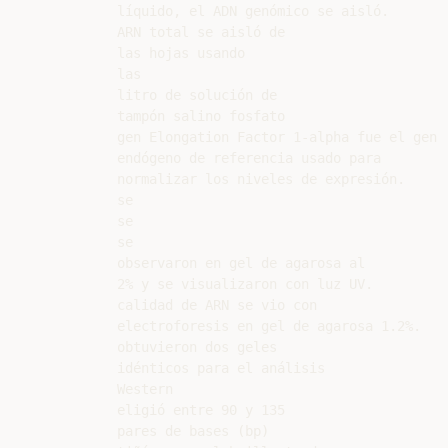
líquido, el ADN genómico se aisló.

ARN total se aisló de

las hojas usando

las

litro de solución de

tampón salino fosfato

gen Elongation Factor 1-alpha fue el gen

endógeno de referencia usado para

normalizar los niveles de expresión.

se

se

se

observaron en gel de agarosa al

2% y se visualizaron con luz UV.

calidad de ARN se vio con

electroforesis en gel de agarosa 1.2%.

obtuvieron dos geles

idénticos para el análisis

Western

eligió entre 90 y 135

pares de bases (bp)
