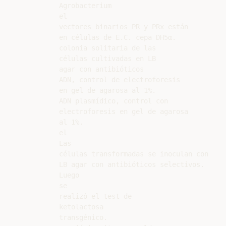
Agrobacterium

el

vectores binarios PR y PRx están

en células de E.C. cepa DH5α.

colonia solitaria de las

células cultivadas en LB

agar con antibióticos

ADN, control de electroforesis

en gel de agarosa al 1%.

ADN plasmídico, control con

electroforesis en gel de agarosa

al 1%.

el

Las

células transformadas se inoculan con

LB agar con antibióticos selectivos.

Luego

se

realizó el test de

ketolactosa

transgénico.
