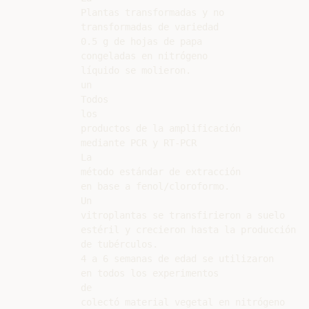
Plantas transformadas y no

transformadas de variedad

0.5 g de hojas de papa

congeladas en nitrógeno

líquido se molieron.

un

Todos

los

productos de la amplificación

mediante PCR y RT-PCR

La

método estándar de extracción

en base a fenol/cloroformo.

Un

vitroplantas se transfirieron a suelo

estéril y crecieron hasta la producción

de tubérculos.

4 a 6 semanas de edad se utilizaron

en todos los experimentos

de

colectó material vegetal en nitrógeno
