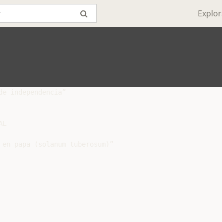
Explor
e independencia”

L

 en papa (solanum tuberosum)”
