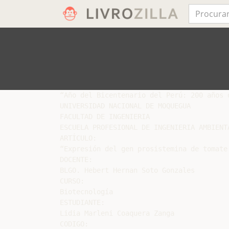
“Año del Bicentenario del Perú: 200 años d
UNIVERSIDAD NACIONAL DE MOQUEGUA

FACULTAD DE INGENIERIA

ESCUELA PROFESIONAL DE INGENIERIA AMBIENTA
ARTÍCULO:

“Expresión del gen prosistemina de tomate
DOCENTE:

BLGO. Hebert Hernan Soto Gonzales

CURSO:

Biotecnología

ESTUDIANTE:

Lidia Marleni Coaquera Zanga

CODIGO:
