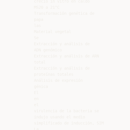
creció in vitro en caldo

MS20 a 21°C

Transformación genética de

papa

las

Material vegetal

Se

Extracción y análisis de

ADN genómico

Extracción y análisis de ARN

total

Extracción y análisis de

proteínas totales

Análisis de expresión

génica

El

en

el

virulencia de la bacteria se

indujo usando el medio

simplificado de inducción, SIM

La
