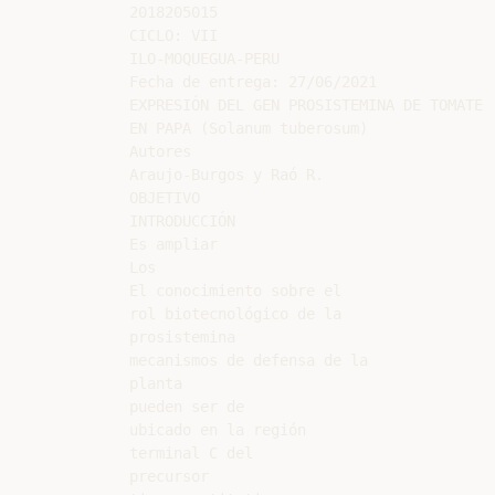
2018205015

CICLO: VII

ILO-MOQUEGUA-PERU

Fecha de entrega: 27/06/2021

EXPRESIÓN DEL GEN PROSISTEMINA DE TOMATE

EN PAPA (Solanum tuberosum)

Autores

Araujo-Burgos y Raó R.

OBJETIVO

INTRODUCCIÓN

Es ampliar

Los

El conocimiento sobre el

rol biotecnológico de la

prosistemina

mecanismos de defensa de la

planta

pueden ser de

ubicado en la región

terminal C del

precursor
