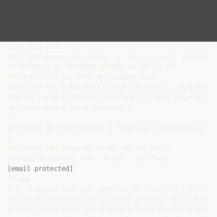
ISSN 2179-6998

Rev. Ibirapuera, São Paulo, n. 10, p. 34-41, jul/dez 20
IMPORTÂNCIA DA EXPANSÃO RÁPIDA DA MAXILA NO

TRATAMENTO DO PACIENTE RESPIRADOR BUCAL

Mônica Ferreira Aniceto1, Renato Pimentel1, Viviane Te
Deborah Luciane Olivieri Rodrigues1, Paulo Eduardo Ferr
Jecilene Rosana Costa-Frutuoso 1

1

Instituto de Experimentos e Pesquisas Odontológicas – I
2

Faculdade São Leopoldo Mandic de São Paulo

[email protected]