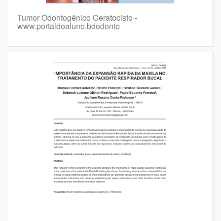
Tumor Odontogênico Ceratocisto -
www.portaldoaluno.bdodonto