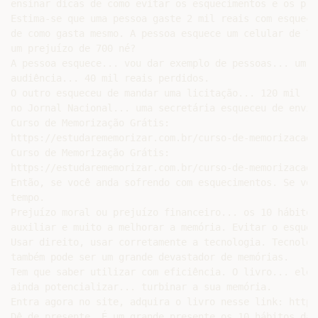
ensinar dicas de como evitar os esquecimentos e os prej
Estima-se que uma pessoa gaste 2 mil reais com esqueci
de como gasta mesmo. A pessoa esquece um celular de 70
um prejuízo de 700 né?

A pessoa esquece... vou dar exemplo de pessoas... um e
audiência... 40 mil reais perdidos.

O outro esqueceu de mandar uma licitação... 120 mil re
no Jornal Nacional... uma secretária esqueceu de envia
Curso de Memorização Grátis:

https://estudarememorizar.com.br/curso-de-memorizacao-
Curso de Memorização Grátis:

https://estudarememorizar.com.br/curso-de-memorizacao-
Então, se você anda sofrendo com esquecimentos. Se voc
tempo.

Prejuízo moral ou prejuízo financeiro... os 10 hábitos
auxiliar e muito a melhorar a memória. Evitar o esqueci
Usar direito, usar corretamente a tecnologia. Tecnolog
também pode ser um grande devastador de memórias.

Tem que saber utilizar com eficiência. O livro... ele 
ainda potencializar... turbinar a sua memória.

Entra agora no site, adquira o livro nesse link: https
Dê de presente. É um grande presente os 10 hábitos da 