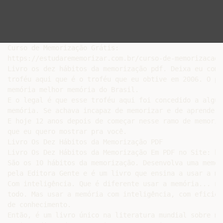
Curso de Memorização Grátis:

https://estudarememorizar.com.br/curso-de-memorizacao-
Livro os dez hábitos da memorização pdf. Deixa eu come
troféu aqui que é o troféu que eu obtive em 2006. O pr
memória melhor memória do Brasil.

E o legal é que esse troféu aqui foi concedido a algué
memória. Se achava incapaz de memorizar e de aprender 
E hoje 12 anos depois de começar nesse ramo de memoriz
que eu quero mostrar pra você.

Livro Os Dez Hábitos da Memorização PDF

Livro Os Dez Hábitos da Memorização Em PDF no Site: ht
São os 10 hábitos da memorização. Desenvolva uma memór
pela Editora Gente e é um livro que ensina a usar a me
Com inteligência. Que é diferente usar a memória... no
todo. Mas usar a memória com inteligência, com eficiên
de conhecimento.

Então, é um livro único na literatura mundial sobre me