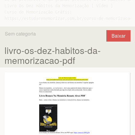
Livro Os Dez Hábitos da Memorização [ Vídeo ]

Curso de Memorização Grátis:

Sem categoria
Baixar
livro-os-dez-habitos-da-
memorizacao-pdf