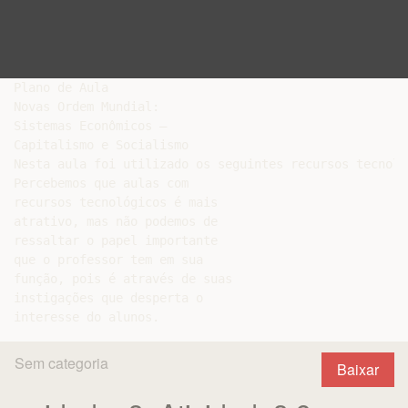
Plano de Aula

Novas Ordem Mundial:

Sistemas Econômicos –

Capitalismo e Socialismo

Nesta aula foi utilizado os seguintes recursos tecnológ
Percebemos que aulas com

recursos tecnológicos é mais

atrativo, mas não podemos de

ressaltar o papel importante

que o professor tem em sua

função, pois é através de suas

instigações que desperta o

Sem categoria
Baixar