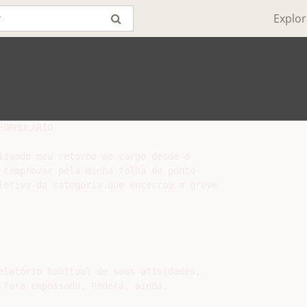
Explor
ORMULÁRIO

izando meu retorno ao cargo desde o

 comprovar pela minha folha de ponto

letiva da categoria que encerrou a greve

elatório habitual de suas atividades,

 fora empossado. Poderá, ainda,
