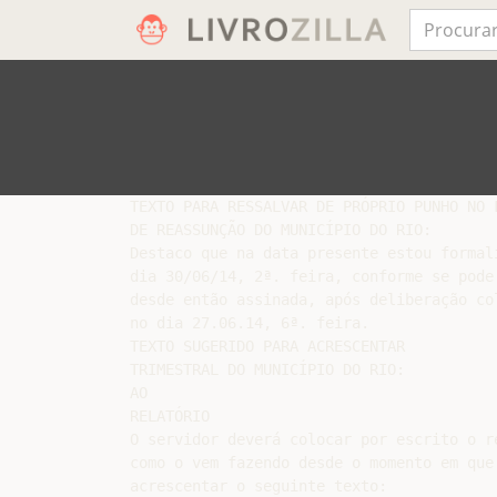
TEXTO PARA RESSALVAR DE PRÓPRIO PUNHO NO F
DE REASSUNÇÃO DO MUNICÍPIO DO RIO:

Destaco que na data presente estou formal
dia 30/06/14, 2ª. feira, conforme se pode
desde então assinada, após deliberação co
no dia 27.06.14, 6ª. feira.

TEXTO SUGERIDO PARA ACRESCENTAR

TRIMESTRAL DO MUNICÍPIO DO RIO:

AO

RELATÓRIO

O servidor deverá colocar por escrito o r
como o vem fazendo desde o momento em que
acrescentar o seguinte texto:
